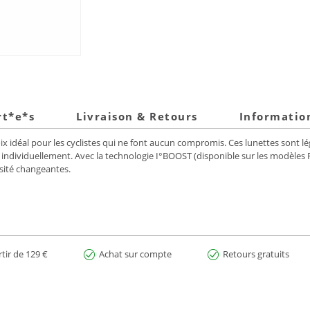
rt*e*s
Livraison & Retours
Informatio
idéal pour les cyclistes qui ne font aucun compromis. Ces lunettes sont légè
s individuellement. Avec la technologie I°BOOST (disponible sur les modèl
sité changeantes.
rtir de 129 €
Achat sur compte
Retours gratuits