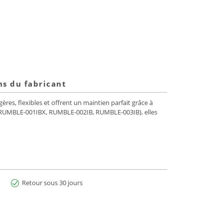
ns du fabricant
res, flexibles et offrent un maintien parfait grâce à
es RUMBLE-001IBX, RUMBLE-002IB, RUMBLE-003IB), elles
Retour sous 30 jours