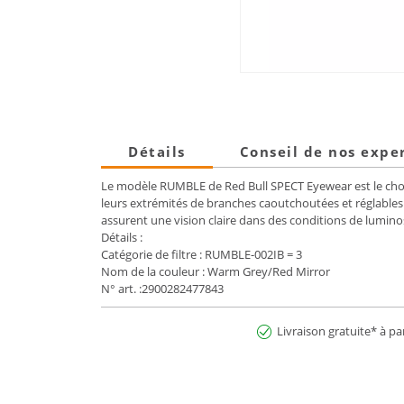
Détails
Conseil de nos expe
Le modèle RUMBLE de Red Bull SPECT Eyewear est le choix 
leurs extrémités de branches caoutchoutées et réglable
assurent une vision claire dans des conditions de lumino
Détails :
Catégorie de filtre : RUMBLE-002IB = 3
Nom de la couleur : Warm Grey/Red Mirror
N° art. :2900282477843
Livraison gratuite* à pa