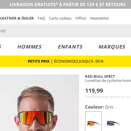
LIVRAISON GRATUITE* À PARTIR DE 129 € ET RETOURS
 KASTNER & ÖHLER
FAQ
Carte cadeau
Offres
Newsletter
S
HOMMES
ENFANTS
MARQUES
PETITS PRIX
|
ÉCONOMISEZ JUSQU'À -50 %
RED BULL SPECT
Lunettes de cyclisme ho
119,99
TVA incluse, frais de port en sus
Couleur:
Gris