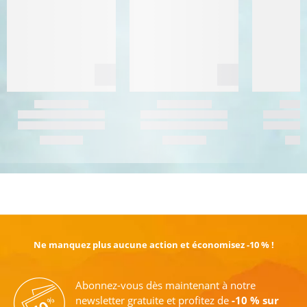
EN SAVOIR PLUS
Ne manquez plus aucune action et économisez -10 % !
Abonnez-vous dès maintenant à notre
newsletter gratuite et profitez de
-10 % sur