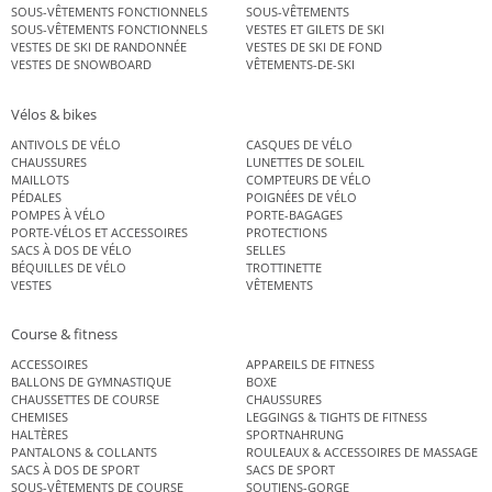
SOUS-VÊTEMENTS FONCTIONNELS
SOUS-VÊTEMENTS
SOUS-VÊTEMENTS FONCTIONNELS
VESTES ET GILETS DE SKI
VESTES DE SKI DE RANDONNÉE
VESTES DE SKI DE FOND
VESTES DE SNOWBOARD
VÊTEMENTS-DE-SKI
Vélos & bikes
ANTIVOLS DE VÉLO
CASQUES DE VÉLO
CHAUSSURES
LUNETTES DE SOLEIL
MAILLOTS
COMPTEURS DE VÉLO
PÉDALES
POIGNÉES DE VÉLO
POMPES À VÉLO
PORTE-BAGAGES
PORTE-VÉLOS ET ACCESSOIRES
PROTECTIONS
SACS À DOS DE VÉLO
SELLES
BÉQUILLES DE VÉLO
TROTTINETTE
VESTES
VÊTEMENTS
Course & fitness
ACCESSOIRES
APPAREILS DE FITNESS
BALLONS DE GYMNASTIQUE
BOXE
CHAUSSETTES DE COURSE
CHAUSSURES
CHEMISES
LEGGINGS & TIGHTS DE FITNESS
HALTÈRES
SPORTNAHRUNG
PANTALONS & COLLANTS
ROULEAUX & ACCESSOIRES DE MASSAGE
SACS À DOS DE SPORT
SACS DE SPORT
SOUS-VÊTEMENTS DE COURSE
SOUTIENS-GORGE