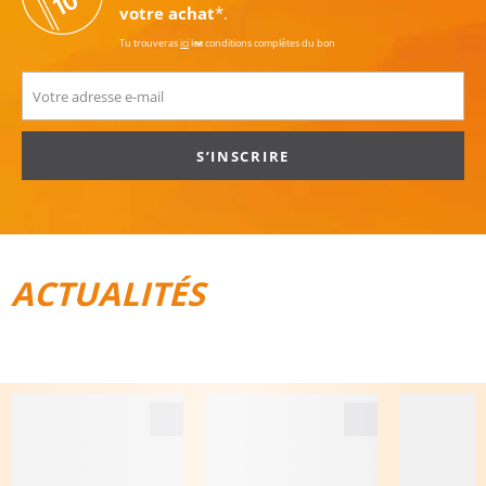
votre achat
*.
Tu trouveras
ici
les conditions complètes du bon
S’INSCRIRE
ACTUALITÉS
TOUT POUR LE VÉLO
BAGAGES DE VOYAGE