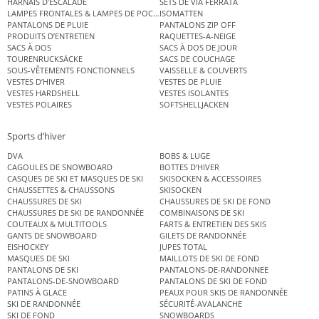
HARNAIS D’ESCALADE
SETS DE VIA FERRATA
LAMPES FRONTALES & LAMPES DE POCHE
ISOMATTEN
PANTALONS DE PLUIE
PANTALONS ZIP OFF
PRODUITS D’ENTRETIEN
RAQUETTES-A-NEIGE
SACS À DOS
SACS À DOS DE JOUR
TOURENRUCKSÄCKE
SACS DE COUCHAGE
SOUS-VÊTEMENTS FONCTIONNELS
VAISSELLE & COUVERTS
VESTES D’HIVER
VESTES DE PLUIE
VESTES HARDSHELL
VESTES ISOLANTES
VESTES POLAIRES
SOFTSHELLJACKEN
Sports d’hiver
DVA
BOBS & LUGE
CAGOULES DE SNOWBOARD
BOTTES D’HIVER
CASQUES DE SKI ET MASQUES DE SKI
SKISOCKEN & ACCESSOIRES
CHAUSSETTES & CHAUSSONS
SKISOCKEN
CHAUSSURES DE SKI
CHAUSSURES DE SKI DE FOND
CHAUSSURES DE SKI DE RANDONNÉE
COMBINAISONS DE SKI
COUTEAUX & MULTITOOLS
FARTS & ENTRETIEN DES SKIS
GANTS DE SNOWBOARD
GILETS DE RANDONNÉE
EISHOCKEY
JUPES TOTAL
MASQUES DE SKI
MAILLOTS DE SKI DE FOND
PANTALONS DE SKI
PANTALONS-DE-RANDONNEE
PANTALONS-DE-SNOWBOARD
PANTALONS DE SKI DE FOND
PATINS À GLACE
PEAUX POUR SKIS DE RANDONNÉE
SKI DE RANDONNÉE
SÉCURITÉ-AVALANCHE
SKI DE FOND
SNOWBOARDS