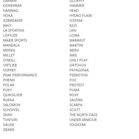
GARMIN
GLORYFY
GOREWEAR
HAMMER
HANWAG
HEAD
HOKA
HYDRO FLASK
ICEBREAKER
ICEPEAK
JAKO
KJUS
LA SPORTIVA
LEKI
LÖFFLER
LOWA
MAIER SPORTS
MAMMUT
MANDALA
MARTINI
MEINDL
MERU
MILLET
NIKE
O'NEILL
ONLY PLAY
ORTLIEB
ORTOVOX
OSPREY
PATAGONIA
PEAK PERFORMANCE
PEEROTON
PHENIX
POC
POLAR
PROTEST
PUKY
PUMA
QUIKSILVER
ROXY
RUKKA
SALEWA
SALOMON
SCARPA
SCHÖFFEL
SCOTT
SKINY
THE NORTH FACE
TUNTURI
UNDER ARMOUR
VAUDE
YOGISTAR
ZIENER