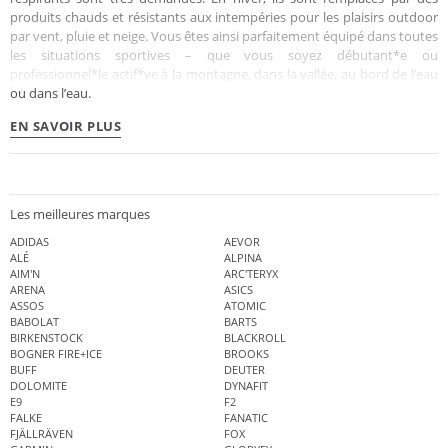
produits chauds et résistants aux intempéries pour les plaisirs outdoor
par vent, pluie et neige. Vous êtes ainsi parfaitement équipé dans toutes
les situations sportives – que vous soyez débutant*e ou
professionnel*le actif*ve à la montagne, dans la vallée, au bord de l’eau
ou dans l’eau.
EN SAVOIR PLUS
Les meilleures marques
ADIDAS
AEVOR
ALÉ
ALPINA
AIM'N
ARC'TERYX
ARENA
ASICS
ASSOS
ATOMIC
BABOLAT
BARTS
BIRKENSTOCK
BLACKROLL
BOGNER FIRE+ICE
BROOKS
BUFF
DEUTER
DOLOMITE
DYNAFIT
E9
F2
FALKE
FANATIC
FJÄLLRÄVEN
FOX