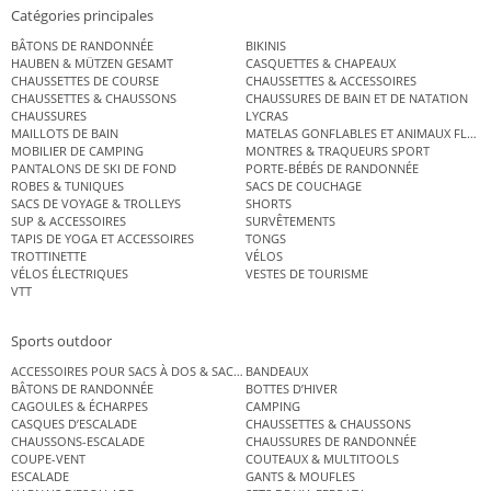
Catégories principales
BÂTONS DE RANDONNÉE
BIKINIS
HAUBEN & MÜTZEN GESAMT
CASQUETTES & CHAPEAUX
CHAUSSETTES DE COURSE
CHAUSSETTES & ACCESSOIRES
CHAUSSETTES & CHAUSSONS
CHAUSSURES DE BAIN ET DE NATATION
CHAUSSURES
LYCRAS
MAILLOTS DE BAIN
MATELAS GONFLABLES ET ANIMAUX FLOT
MOBILIER DE CAMPING
MONTRES & TRAQUEURS SPORT
PANTALONS DE SKI DE FOND
PORTE-BÉBÉS DE RANDONNÉE
ROBES & TUNIQUES
SACS DE COUCHAGE
SACS DE VOYAGE & TROLLEYS
SHORTS
SUP & ACCESSOIRES
SURVÊTEMENTS
TAPIS DE YOGA ET ACCESSOIRES
TONGS
TROTTINETTE
VÉLOS
VÉLOS ÉLECTRIQUES
VESTES DE TOURISME
VTT
Sports outdoor
ACCESSOIRES POUR SACS À DOS & SACS ÉTANCHES
BANDEAUX
BÂTONS DE RANDONNÉE
BOTTES D’HIVER
CAGOULES & ÉCHARPES
CAMPING
CASQUES D’ESCALADE
CHAUSSETTES & CHAUSSONS
CHAUSSONS-ESCALADE
CHAUSSURES DE RANDONNÉE
COUPE-VENT
COUTEAUX & MULTITOOLS
ESCALADE
GANTS & MOUFLES