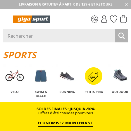
LIVRAISON GRATUITE* À PARTIR DE 129 € ET RETOURS
RETOUR SOUS 30 JOURS
PETITS PRIX
SPORTS
VÉLO
SWIM &
RUNNING
PETITS PRIX
OUTDOOR
BEACH
SOLDES FINALES : JUSQU'À -50%
Offres d'été chaudes pour vous
ÉCONOMISEZ MAINTENANT