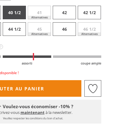
40 1/2
41
42
42 1/2
Alternatives
44 1/2
45
46
46 1/2
Alternatives
Alternatives
?
assorti
coupe ample
disponible !
UTER AU PANIER
Voulez-vous économiser -10% ?
crivez-vous
maintenant
à la newsletter.
Veuillez respecter les conditions du bon d'achat.