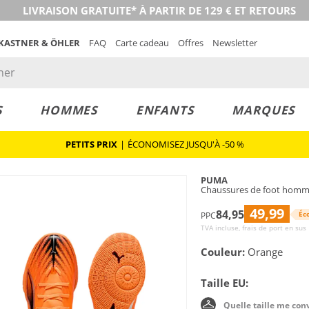
LIVRAISON GRATUITE* À PARTIR DE 129 € ET RETOURS
 KASTNER & ÖHLER
FAQ
Carte cadeau
Offres
Newsletter
S
HOMMES
ENFANTS
MARQUES
PETITS PRIX
|
ÉCONOMISEZ JUSQU'À -50 %
PUMA
Chaussures de foot homme
49,99
84,95
Éc
PPC
TVA incluse, frais de port en sus
Couleur:
Orange
Taille EU:
Quelle taille me con