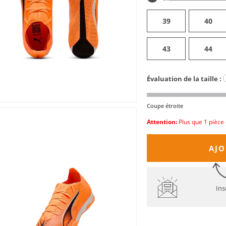
39
40
43
44
Évaluation de la taille :
Coupe étroite
Attention:
Plus que 1 pièce 
AJO
Ins