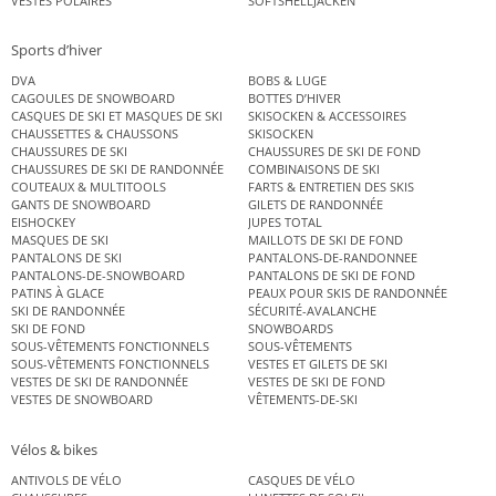
VESTES POLAIRES
SOFTSHELLJACKEN
Sports d’hiver
DVA
BOBS & LUGE
CAGOULES DE SNOWBOARD
BOTTES D’HIVER
CASQUES DE SKI ET MASQUES DE SKI
SKISOCKEN & ACCESSOIRES
CHAUSSETTES & CHAUSSONS
SKISOCKEN
CHAUSSURES DE SKI
CHAUSSURES DE SKI DE FOND
CHAUSSURES DE SKI DE RANDONNÉE
COMBINAISONS DE SKI
COUTEAUX & MULTITOOLS
FARTS & ENTRETIEN DES SKIS
GANTS DE SNOWBOARD
GILETS DE RANDONNÉE
EISHOCKEY
JUPES TOTAL
MASQUES DE SKI
MAILLOTS DE SKI DE FOND
PANTALONS DE SKI
PANTALONS-DE-RANDONNEE
PANTALONS-DE-SNOWBOARD
PANTALONS DE SKI DE FOND
PATINS À GLACE
PEAUX POUR SKIS DE RANDONNÉE
SKI DE RANDONNÉE
SÉCURITÉ-AVALANCHE
SKI DE FOND
SNOWBOARDS
SOUS-VÊTEMENTS FONCTIONNELS
SOUS-VÊTEMENTS
SOUS-VÊTEMENTS FONCTIONNELS
VESTES ET GILETS DE SKI
VESTES DE SKI DE RANDONNÉE
VESTES DE SKI DE FOND
VESTES DE SNOWBOARD
VÊTEMENTS-DE-SKI
Vélos & bikes
ANTIVOLS DE VÉLO
CASQUES DE VÉLO