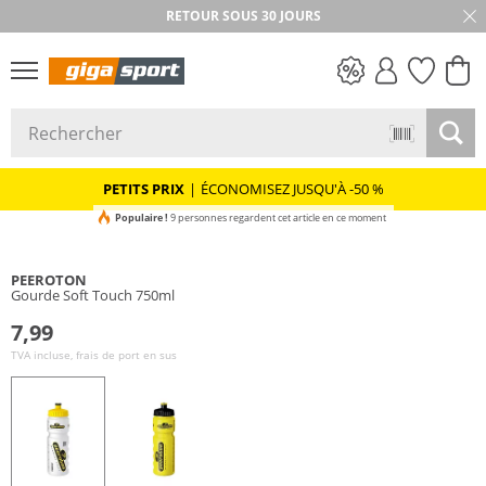
RETOUR SOUS 30 JOURS
PETITS PRIX
PETITS PRIX
|
ÉCONOMISEZ JUSQU'À -50 %
Populaire !
9 personnes regardent cet article en ce moment
PEEROTON
Gourde Soft Touch 750ml
7,99
TVA incluse, frais de port en sus