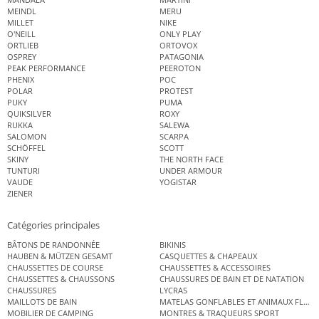
MEINDL
MERU
MILLET
NIKE
O'NEILL
ONLY PLAY
ORTLIEB
ORTOVOX
OSPREY
PATAGONIA
PEAK PERFORMANCE
PEEROTON
PHENIX
POC
POLAR
PROTEST
PUKY
PUMA
QUIKSILVER
ROXY
RUKKA
SALEWA
SALOMON
SCARPA
SCHÖFFEL
SCOTT
SKINY
THE NORTH FACE
TUNTURI
UNDER ARMOUR
VAUDE
YOGISTAR
ZIENER
Catégories principales
BÂTONS DE RANDONNÉE
BIKINIS
HAUBEN & MÜTZEN GESAMT
CASQUETTES & CHAPEAUX
CHAUSSETTES DE COURSE
CHAUSSETTES & ACCESSOIRES
CHAUSSETTES & CHAUSSONS
CHAUSSURES DE BAIN ET DE NATATION
CHAUSSURES
LYCRAS
MAILLOTS DE BAIN
MATELAS GONFLABLES ET ANIMAUX FLOT
MOBILIER DE CAMPING
MONTRES & TRAQUEURS SPORT