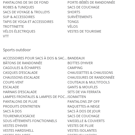
PANTALONS DE SKI DE FOND
PORTE-BÉBÉS DE RANDONNÉE
ROBES & TUNIQUES
SACS DE COUCHAGE
SACS DE VOYAGE & TROLLEYS
SHORTS
SUP & ACCESSOIRES
SURVÊTEMENTS
TAPIS DE YOGA ET ACCESSOIRES
TONGS
TROTTINETTE
VÉLOS
VÉLOS ÉLECTRIQUES
VESTES DE TOURISME
VTT
Sports outdoor
ACCESSOIRES POUR SACS À DOS & SACS ÉTANCHES
BANDEAUX
BÂTONS DE RANDONNÉE
BOTTES D’HIVER
CAGOULES & ÉCHARPES
CAMPING
CASQUES D’ESCALADE
CHAUSSETTES & CHAUSSONS
CHAUSSONS-ESCALADE
CHAUSSURES DE RANDONNÉE
COUPE-VENT
COUTEAUX & MULTITOOLS
ESCALADE
GANTS & MOUFLES
HARNAIS D’ESCALADE
SETS DE VIA FERRATA
LAMPES FRONTALES & LAMPES DE POCHE
ISOMATTEN
PANTALONS DE PLUIE
PANTALONS ZIP OFF
PRODUITS D’ENTRETIEN
RAQUETTES-A-NEIGE
SACS À DOS
SACS À DOS DE JOUR
TOURENRUCKSÄCKE
SACS DE COUCHAGE
SOUS-VÊTEMENTS FONCTIONNELS
VAISSELLE & COUVERTS
VESTES D’HIVER
VESTES DE PLUIE
VESTES HARDSHELL
VESTES ISOLANTES