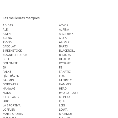
Les meilleures marques
ADIDAS
AEVOR
ALÉ
ALPINA
AIM'N
ARC'TERYX
ARENA
ASICS
ASSOS
ATOMIC
BABOLAT
BARTS
BIRKENSTOCK
BLACKROLL
BOGNER FIRE+ICE
BROOKS
BUFF
DEUTER
DOLOMITE
DYNAFIT
E9
F2
FALKE
FANATIC
FJÄLLRÄVEN
FOX
GARMIN
GLORYFY
GOREWEAR
HAMMER
HANWAG
HEAD
HOKA
HYDRO FLASK
ICEBREAKER
ICEPEAK
JAKO
KJUS
LA SPORTIVA
LEKI
LÖFFLER
LOWA
MAIER SPORTS
MAMMUT
MANDALA
MARTINI