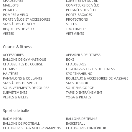
CHAUSSURES
LUNETTES DE SOLEIL
MAILLOTS
COMPTEURS DE VÉLO
PÉDALES
POIGNÉES DE VÉLO
POMPES À VÉLO
PORTE-BAGAGES
PORTE-VÉLOS ET ACCESSOIRES
PROTECTIONS
SACS À DOS DE VÉLO
SELLES
BÉQUILLES DE VÉLO
TROTTINETTE
VESTES
VÊTEMENTS
Course & fitness
ACCESSOIRES
APPAREILS DE FITNESS
BALLONS DE GYMNASTIQUE
BOXE
CHAUSSETTES DE COURSE
CHAUSSURES
CHEMISES
LEGGINGS & TIGHTS DE FITNESS
HALTÈRES
SPORTNAHRUNG
PANTALONS & COLLANTS
ROULEAUX & ACCESSOIRES DE MASSAGE
SACS À DOS DE SPORT
SACS DE SPORT
SOUS-VÊTEMENTS DE COURSE
SOUTIENS-GORGE
SURVÊTEMENTS
TAPIS D’ENTRAÎNEMENT
VESTES & GILETS
YOGA & PILATES
Sports de balle
BADMINTON
BALLONS DE TENNIS
BALLONS DE FOOTBALL
BASKETBALL
CHAUSSURES TF & MULTI-CRAMPONS
CHAUSSURES D’INTÉRIEUR