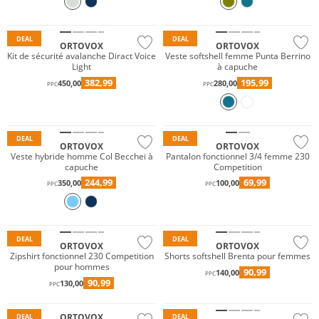
Durable
DEAL
DEAL
ORTOVOX
ORTOVOX
Kit de sécurité avalanche Diract Voice
Veste softshell femme Punta Berrino
Light
à capuche
382,99
195,99
450,00
280,00
PPC
PPC
Mérinos
Durable
Durable
DEAL
DEAL
ORTOVOX
ORTOVOX
Veste hybride homme Col Becchei à
Pantalon fonctionnel 3/4 femme 230
capuche
Competition
244,99
69,99
350,00
100,00
PPC
PPC
Mérinos
Durable
Durable
DEAL
DEAL
ORTOVOX
ORTOVOX
Zipshirt fonctionnel 230 Competition
Shorts softshell Brenta pour femmes
pour hommes
90,99
140,00
Mérinos
PPC
90,99
130,00
PPC
Durable
Durable
ORTOVOX
DEAL
DEAL