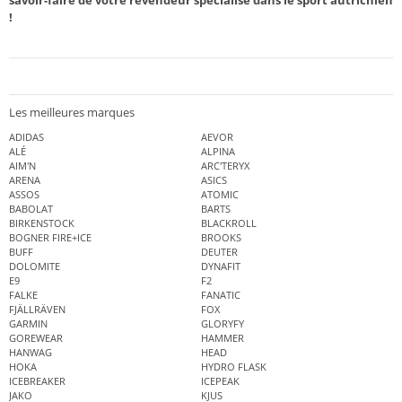
savoir-faire de votre revendeur spécialisé dans le sport autrichien
!
Les meilleures marques
ADIDAS
AEVOR
ALÉ
ALPINA
AIM'N
ARC'TERYX
ARENA
ASICS
ASSOS
ATOMIC
BABOLAT
BARTS
BIRKENSTOCK
BLACKROLL
BOGNER FIRE+ICE
BROOKS
BUFF
DEUTER
DOLOMITE
DYNAFIT
E9
F2
FALKE
FANATIC
FJÄLLRÄVEN
FOX
GARMIN
GLORYFY
GOREWEAR
HAMMER
HANWAG
HEAD
HOKA
HYDRO FLASK
ICEBREAKER
ICEPEAK
JAKO
KJUS