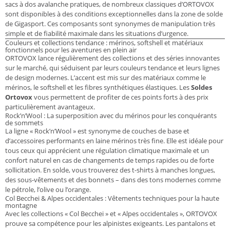
sacs à dos avalanche pratiques, de nombreux classiques d’ORTOVOX
sont disponibles à des conditions exceptionnelles dans la zone de solde
de Gigasport. Ces composants sont synonymes de manipulation très
simple et de fiabilité maximale dans les situations d’urgence.
Couleurs et collections tendance : mérinos, softshell et matériaux
fonctionnels pour les aventures en plein air
ORTOVOX lance régulièrement des collections et des séries innovantes
sur le marché, qui séduisent par leurs couleurs tendance et leurs lignes
de design modernes. L’accent est mis sur des matériaux comme le
mérinos, le softshell et les fibres synthétiques élastiques. Les
Soldes
Ortovox
vous permettent de profiter de ces points forts à des prix
particulièrement avantageux.
Rock’n’Wool : La superposition avec du mérinos pour les conquérants
de sommets
La ligne « Rock’n’Wool » est synonyme de couches de base et
d’accessoires performants en laine mérinos très fine. Elle est idéale pour
tous ceux qui apprécient une régulation climatique maximale et un
confort naturel en cas de changements de temps rapides ou de forte
sollicitation. En solde, vous trouverez des t-shirts à manches longues,
des sous-vêtements et des bonnets – dans des tons modernes comme
le pétrole, l’olive ou l’orange.
Col Becchei & Alpes occidentales : Vêtements techniques pour la haute
montagne
Avec les collections « Col Becchei » et « Alpes occidentales », ORTOVOX
prouve sa compétence pour les alpinistes exigeants. Les pantalons et