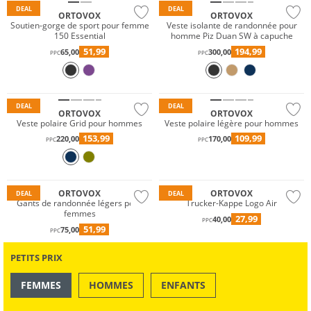
DEAL
DEAL
ORTOVOX
ORTOVOX
Soutien-gorge de sport pour femme
Veste isolante de randonnée pour
150 Essential
homme Piz Duan SW à capuche
51,99
194,99
65,00
300,00
PPC
PPC
Durable
Durable
DEAL
DEAL
ORTOVOX
ORTOVOX
Veste polaire Grid pour hommes
Veste polaire légère pour hommes
153,99
109,99
220,00
170,00
PPC
PPC
Mérinos
Durable
Durable
ORTOVOX
ORTOVOX
DEAL
DEAL
Gants de randonnée légers pour
Trucker-Kappe Logo Air
femmes
27,99
40,00
PPC
51,99
75,00
PPC
PETITS PRIX
FEMMES
HOMMES
ENFANTS
Mérinos