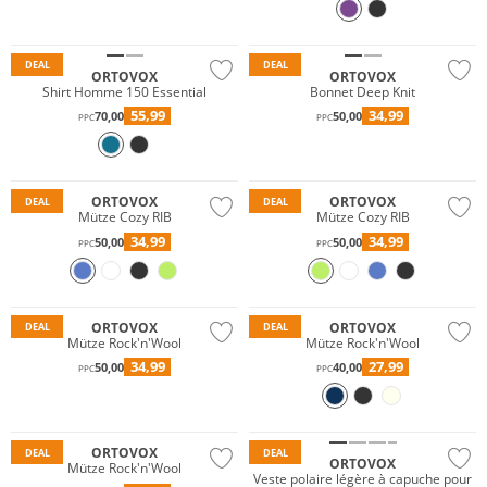
Durable
Durable
DEAL
DEAL
ORTOVOX
ORTOVOX
Shirt Homme 150 Essential
Bonnet Deep Knit
55,99
34,99
70,00
50,00
PPC
PPC
Mérinos
Mérinos
Durable
Durable
ORTOVOX
ORTOVOX
DEAL
DEAL
Mütze Cozy RIB
Mütze Cozy RIB
34,99
34,99
50,00
50,00
PPC
PPC
Durable
Durable
ORTOVOX
ORTOVOX
DEAL
DEAL
Mütze Rock'n'Wool
Mütze Rock'n'Wool
34,99
27,99
50,00
40,00
PPC
PPC
Durable
Durable
ORTOVOX
DEAL
DEAL
ORTOVOX
Mütze Rock'n'Wool
Veste polaire légère à capuche pour