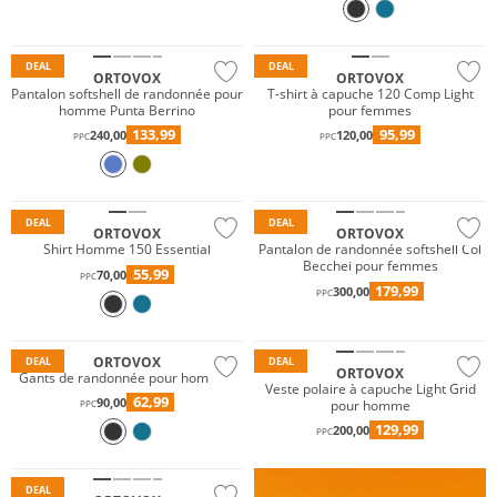
Durable
Durable
DEAL
DEAL
ORTOVOX
ORTOVOX
Pantalon softshell de randonnée pour
T-shirt à capuche 120 Comp Light
homme Punta Berrino
pour femmes
133,99
95,99
240,00
120,00
PPC
PPC
Mérinos
Durable
Durable
DEAL
DEAL
ORTOVOX
ORTOVOX
Shirt Homme 150 Essential
Pantalon de randonnée softshell Col
Becchei pour femmes
55,99
70,00
PPC
179,99
300,00
PPC
Durable
Durable
ORTOVOX
DEAL
DEAL
ORTOVOX
Gants de randonnée pour hommes
Veste polaire à capuche Light Grid
62,99
90,00
pour homme
PPC
129,99
200,00
PPC
Durable
DEAL