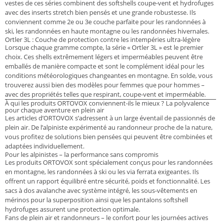
vestes de ces séries combinent des softshells coupe-vent et hydrofuges
avec des inserts stretch bien pensés et une grande robustesse. Ils
conviennent comme 2e ou 3e couche parfaite pour les randonnées à
ski, les randonnées en haute montagne ou les randonnées hivernales.
Ortler 3L : Couche de protection contre les intempéries ultra-légère
Lorsque chaque gramme compte, la série « Ortler 3L » est le premier
choix. Ces shells extrêmement légers et imperméables peuvent être
emballés de manière compacte et sont le complément idéal pour les
conditions météorologiques changeantes en montagne. En solde, vous
trouverez aussi bien des modèles pour femmes que pour hommes –
avec des propriétés telles que respirant, coupe-vent et imperméable.
À qui les produits ORTOVOX conviennent-ils le mieux ? La polyvalence
pour chaque aventure en plein air
Les articles d’ORTOVOX s’adressent à un large éventail de passionnés de
plein air. De l’alpiniste expérimenté au randonneur proche de la nature,
vous profitez de solutions bien pensées qui peuvent être combinées et
adaptées individuellement.
Pour les alpinistes – la performance sans compromis
Les produits ORTOVOX sont spécialement conçus pour les randonnées
en montagne, les randonnées à ski ou les via ferrata exigeantes. Ils
offrent un rapport équilibré entre sécurité, poids et fonctionnalité. Les
sacs à dos avalanche avec système intégré, les sous-vêtements en
mérinos pour la superposition ainsi que les pantalons softshell
hydrofuges assurent une protection optimale.
Fans de plein air et randonneurs – le confort pour les journées actives