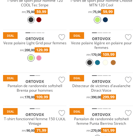
T-shirt de sport pour homme 120
T-shirt de sport pour homme Choose
COOL Tec Stripe
MTN 120 Cool
59,99
59,99
75,00
75,00
PPC
PPC
Durable
Durable
DEAL
DEAL
ORTOVOX
ORTOVOX
Veste polaire Light Grid pour femmes
Veste polaire légère en polaire pour
femmes
129,99
200,00
PPC
109,99
170,00
PPC
Durable
Résistant à l'eau
DEAL
DEAL
ORTOVOX
ORTOVOX
Pantalon de randonnée softshell
Détecteur de victimes d'avalanche
Brenta pour hommes
Diract Voice
Mérinos
109,99
299,99
170,00
390,00
PPC
PPC
Durable
Durable
DEAL
DEAL
ORTOVOX
ORTOVOX
T-shirt fonctionnel femme 150 COOL
Pantalon de randonnée softshell
Vintage
femme Punta Berrino Stretch
71,99
161,99
90,00
270,00
PPC
PPC
Mérinos