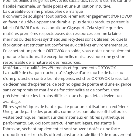
Pour les pelles à neige, les DVA et les sacs à dos, l’accent est mis sur une
fiabilité maximale, un faible poids et une utilisation intuitive.
La durabilité comme philosophie de marque
Il convient de souligner tout particulièrement l’engagement d’ORTOVOX
en faveur du développement durable : plus de 100 produits portent le
label « DURABLE » dans la boutique Gigasport. Cela signifie que des
matières premières respectueuses des ressources comme la laine
mérinos ou des fibres synthétiques recyclées sont utilisées, ou que la
fabrication est strictement conforme aux critères environnementaux.
En achetant un produit ORTOVOX en solde, vous optez non seulement
pour une fonctionnalité exceptionnelle, mais aussi pour une gestion
responsable de la nature et des ressources.
Matériaux et qualité des vêtements et équipements ORTOVOX
La qualité de chaque couche, qu’il s’agisse d’une couche de base ou
d’une protection contre les intempéries, est chez ORTOVOX le résultat
de décennies d’expérience, de technologies de pointe et d’une exigence
sans compromis en matière de fonctionnalité et de confort. C’est
précisément sur les terrains difficiles que chaque détail devient un
avantage.
Fibres synthétiques de haute qualité pour une utilisation en extérieur
Une grande partie des produits, comme les pantalons softshell ou les
vestes techniques, misent sur des matériaux en fibres synthétiques
performants. Ceux-ci sont particulièrement légers, résistants à
l’abrasion, sèchent rapidement et sont souvent dotés d’une forte
proportion de stretch. Ils offrent ainsi une totale liberté de mouvement,