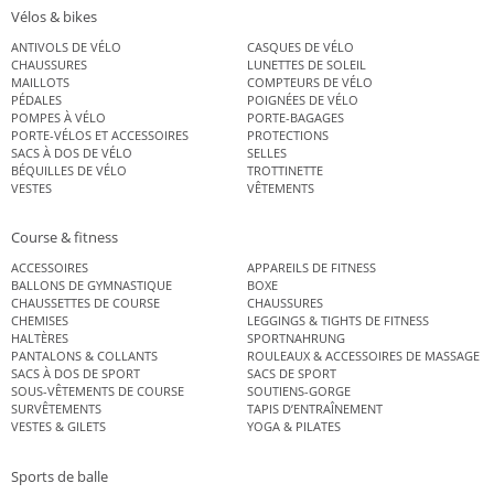
Vélos & bikes
ANTIVOLS DE VÉLO
CASQUES DE VÉLO
CHAUSSURES
LUNETTES DE SOLEIL
MAILLOTS
COMPTEURS DE VÉLO
PÉDALES
POIGNÉES DE VÉLO
POMPES À VÉLO
PORTE-BAGAGES
PORTE-VÉLOS ET ACCESSOIRES
PROTECTIONS
SACS À DOS DE VÉLO
SELLES
BÉQUILLES DE VÉLO
TROTTINETTE
VESTES
VÊTEMENTS
Course & fitness
ACCESSOIRES
APPAREILS DE FITNESS
BALLONS DE GYMNASTIQUE
BOXE
CHAUSSETTES DE COURSE
CHAUSSURES
CHEMISES
LEGGINGS & TIGHTS DE FITNESS
HALTÈRES
SPORTNAHRUNG
PANTALONS & COLLANTS
ROULEAUX & ACCESSOIRES DE MASSAGE
SACS À DOS DE SPORT
SACS DE SPORT
SOUS-VÊTEMENTS DE COURSE
SOUTIENS-GORGE
SURVÊTEMENTS
TAPIS D’ENTRAÎNEMENT
VESTES & GILETS
YOGA & PILATES
Sports de balle