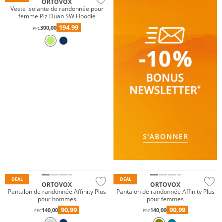
ORTOVOX
Veste isolante de randonnée pour
femme Piz Duan SW Hoodie
194,99
300,00
PPC
Durable
Durable
DEAL
DEAL
ORTOVOX
ORTOVOX
Pantalon de randonnée Affinity Plus
Pantalon de randonnée Affinity Plus
pour hommes
pour femmes
90,99
90,99
140,00
140,00
PPC
PPC