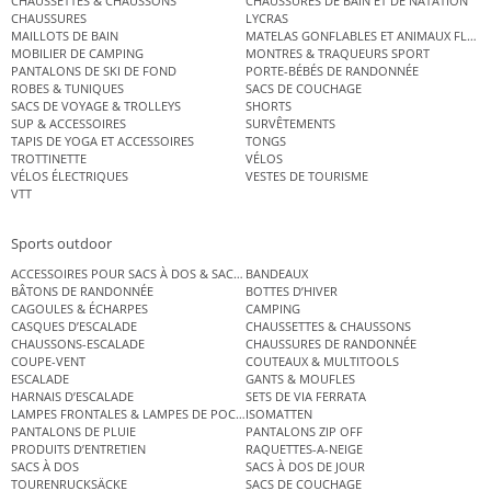
CHAUSSETTES & CHAUSSONS
CHAUSSURES DE BAIN ET DE NATATION
CHAUSSURES
LYCRAS
MAILLOTS DE BAIN
MATELAS GONFLABLES ET ANIMAUX FLOT
MOBILIER DE CAMPING
MONTRES & TRAQUEURS SPORT
PANTALONS DE SKI DE FOND
PORTE-BÉBÉS DE RANDONNÉE
ROBES & TUNIQUES
SACS DE COUCHAGE
SACS DE VOYAGE & TROLLEYS
SHORTS
SUP & ACCESSOIRES
SURVÊTEMENTS
TAPIS DE YOGA ET ACCESSOIRES
TONGS
TROTTINETTE
VÉLOS
VÉLOS ÉLECTRIQUES
VESTES DE TOURISME
VTT
Sports outdoor
ACCESSOIRES POUR SACS À DOS & SACS ÉTANCHES
BANDEAUX
BÂTONS DE RANDONNÉE
BOTTES D’HIVER
CAGOULES & ÉCHARPES
CAMPING
CASQUES D’ESCALADE
CHAUSSETTES & CHAUSSONS
CHAUSSONS-ESCALADE
CHAUSSURES DE RANDONNÉE
COUPE-VENT
COUTEAUX & MULTITOOLS
ESCALADE
GANTS & MOUFLES
HARNAIS D’ESCALADE
SETS DE VIA FERRATA
LAMPES FRONTALES & LAMPES DE POCHE
ISOMATTEN
PANTALONS DE PLUIE
PANTALONS ZIP OFF
PRODUITS D’ENTRETIEN
RAQUETTES-A-NEIGE
SACS À DOS
SACS À DOS DE JOUR
TOURENRUCKSÄCKE
SACS DE COUCHAGE