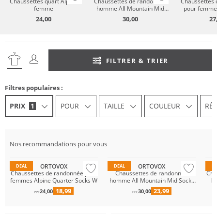
Chaussettes quart Alpine
Chaussettes de randonnée
Chaussettes 
femme
homme All Mountain Mid
pour femmes
Socks M
Soc
24,00
30,00
27
FILTRER & TRIER
Filtres populaires :
PRIX
1
POUR
TAILLE
COULEUR
RÉ
Durable
Durable
Du
Nos recommandations pour vous
Mérinos
Mérinos
Mé
ORTOVOX
ORTOVOX
DEAL
DEAL
D
Chaussettes de randonnée pour
Chaussettes de randonnée
Cha
femmes Alpine Quarter Socks W
homme All Mountain Mid Socks
h
M
18,99
23,99
24,00
30,00
Mérinos
PPC
PPC
Durable
Durable