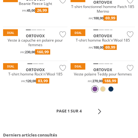
ORTOVOX
Beanie Fleece Light
T-shirt fonctionnel homme Patch 185
26,99
45,00
Merino
PPC
Mérinos
Mérinos
69,99
100,00
PPC
Durable
Durable
DEAL
DEAL
ORTOVOX
ORTOVOX
Veste à capuche en polaire pour
T-shirt homme Rock'n'Wool 185
femmes
69,99
100,00
Mérinos
Mérinos
PPC
160,99
230,00
PPC
Durable
Durable
DEAL
DEAL
ORTOVOX
ORTOVOX
T-shirt homme Rock'n'Wool 185
Veste polaire Teddy pour femmes
83,99
188,99
120,00
270,00
PPC
PPC
PAGE 1 SUR 4
Derniers articles consultés