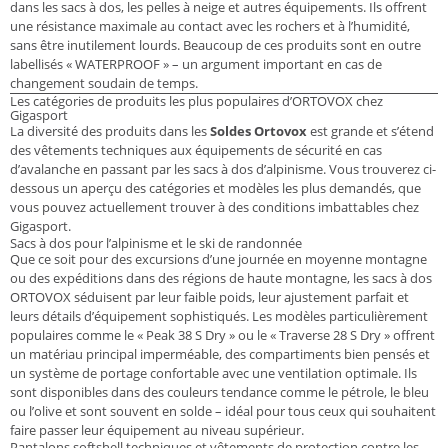
dans les sacs à dos, les pelles à neige et autres équipements. Ils offrent
une résistance maximale au contact avec les rochers et à l’humidité,
sans être inutilement lourds. Beaucoup de ces produits sont en outre
labellisés « WATERPROOF » – un argument important en cas de
changement soudain de temps.
Les catégories de produits les plus populaires d’ORTOVOX chez
Gigasport
La diversité des produits dans les
Soldes Ortovox
est grande et s’étend
des vêtements techniques aux équipements de sécurité en cas
d’avalanche en passant par les sacs à dos d’alpinisme. Vous trouverez ci-
dessous un aperçu des catégories et modèles les plus demandés, que
vous pouvez actuellement trouver à des conditions imbattables chez
Gigasport.
Sacs à dos pour l’alpinisme et le ski de randonnée
Que ce soit pour des excursions d’une journée en moyenne montagne
ou des expéditions dans des régions de haute montagne, les sacs à dos
ORTOVOX séduisent par leur faible poids, leur ajustement parfait et
leurs détails d’équipement sophistiqués. Les modèles particulièrement
populaires comme le « Peak 38 S Dry » ou le « Traverse 28 S Dry » offrent
un matériau principal imperméable, des compartiments bien pensés et
un système de portage confortable avec une ventilation optimale. Ils
sont disponibles dans des couleurs tendance comme le pétrole, le bleu
ou l’olive et sont souvent en solde – idéal pour tous ceux qui souhaitent
faire passer leur équipement au niveau supérieur.
Pantalons softshell techniques et vêtements de protection contre les