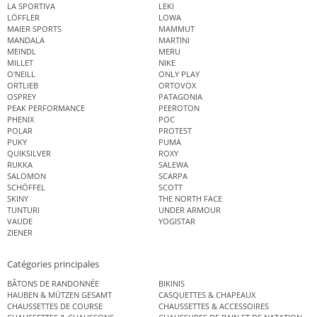
LA SPORTIVA
LEKI
LÖFFLER
LOWA
MAIER SPORTS
MAMMUT
MANDALA
MARTINI
MEINDL
MERU
MILLET
NIKE
O'NEILL
ONLY PLAY
ORTLIEB
ORTOVOX
OSPREY
PATAGONIA
PEAK PERFORMANCE
PEEROTON
PHENIX
POC
POLAR
PROTEST
PUKY
PUMA
QUIKSILVER
ROXY
RUKKA
SALEWA
SALOMON
SCARPA
SCHÖFFEL
SCOTT
SKINY
THE NORTH FACE
TUNTURI
UNDER ARMOUR
VAUDE
YOGISTAR
ZIENER
Catégories principales
BÂTONS DE RANDONNÉE
BIKINIS
HAUBEN & MÜTZEN GESAMT
CASQUETTES & CHAPEAUX
CHAUSSETTES DE COURSE
CHAUSSETTES & ACCESSOIRES