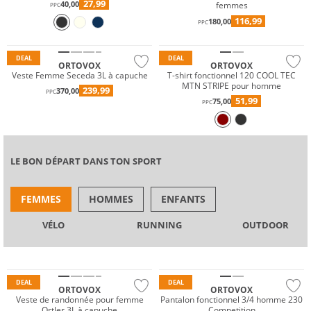
27,99
40,00
femmes
PPC
Résistant à l'eau
116,99
180,00
PPC
Durable
Mérinos
DEAL
DEAL
ORTOVOX
ORTOVOX
Veste Femme Seceda 3L à capuche
T-shirt fonctionnel 120 COOL TEC
MTN STRIPE pour homme
239,99
370,00
PPC
51,99
75,00
PPC
LE BON DÉPART DANS TON SPORT
FEMMES
HOMMES
ENFANTS
VÉLO
RUNNING
OUTDOOR
Résistant à l'eau
Mérinos
Durable
Durable
DEAL
DEAL
ORTOVOX
ORTOVOX
Veste de randonnée pour femme
Pantalon fonctionnel 3/4 homme 230
Ortler 3L à capuche
Competition