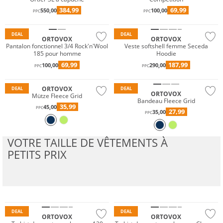
Mérinos
384,99
69,99
550,00
100,00
PPC
PPC
Durable
Durable
DEAL
DEAL
ORTOVOX
ORTOVOX
Pantalon fonctionnel 3/4 Rock'n'Wool
Veste softshell femme Seceda
185 pour homme
Hoodie
69,99
187,99
100,00
290,00
PPC
PPC
Durable
Durable
ORTOVOX
DEAL
DEAL
ORTOVOX
Mütze Fleece Grid
Bandeau Fleece Grid
35,99
45,00
PPC
27,99
35,00
PPC
VOTRE TAILLE DE VÊTEMENTS À
PETITS PRIX
Mérinos
Durable
Durable
DEAL
DEAL
ORTOVOX
ORTOVOX