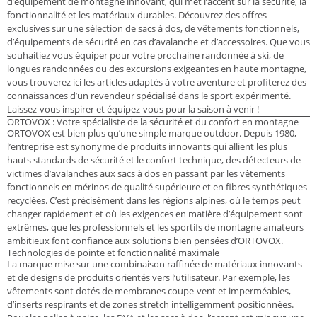
d’équipement de montagne innovant, qui met l’accent sur la sécurité, la
fonctionnalité et les matériaux durables. Découvrez des offres
exclusives sur une sélection de sacs à dos, de vêtements fonctionnels,
d’équipements de sécurité en cas d’avalanche et d’accessoires. Que vous
souhaitiez vous équiper pour votre prochaine randonnée à ski, de
longues randonnées ou des excursions exigeantes en haute montagne,
vous trouverez ici les articles adaptés à votre aventure et profiterez des
connaissances d’un revendeur spécialisé dans le sport expérimenté.
Laissez-vous inspirer et équipez-vous pour la saison à venir !
ORTOVOX : Votre spécialiste de la sécurité et du confort en montagne
ORTOVOX est bien plus qu’une simple marque outdoor. Depuis 1980,
l’entreprise est synonyme de produits innovants qui allient les plus
hauts standards de sécurité et le confort technique, des détecteurs de
victimes d’avalanches aux sacs à dos en passant par les vêtements
fonctionnels en mérinos de qualité supérieure et en fibres synthétiques
recyclées. C’est précisément dans les régions alpines, où le temps peut
changer rapidement et où les exigences en matière d’équipement sont
extrêmes, que les professionnels et les sportifs de montagne amateurs
ambitieux font confiance aux solutions bien pensées d’ORTOVOX.
Technologies de pointe et fonctionnalité maximale
La marque mise sur une combinaison raffinée de matériaux innovants
et de designs de produits orientés vers l’utilisateur. Par exemple, les
vêtements sont dotés de membranes coupe-vent et imperméables,
d’inserts respirants et de zones stretch intelligemment positionnées.