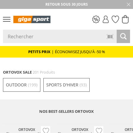
★★★★★ 4,8 / 5,0 ÉTOILES
PETITS PRIX
PETITS PRIX
|
ÉCONOMISEZ JUSQU'À -50 %
ORTOVOX SALE
201 Produits
OUTDOOR
(199)
SPORTS D'HIVER
(93)
NOS BEST-SELLERS ORTOVOX
Durable
Durable
Mérinos
ORTOVOX
ORTOVOX
ORT