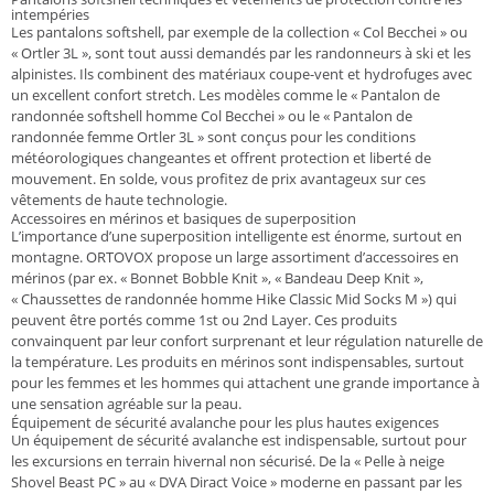
intempéries
Les pantalons softshell, par exemple de la collection « Col Becchei » ou
« Ortler 3L », sont tout aussi demandés par les randonneurs à ski et les
alpinistes. Ils combinent des matériaux coupe-vent et hydrofuges avec
un excellent confort stretch. Les modèles comme le « Pantalon de
randonnée softshell homme Col Becchei » ou le « Pantalon de
randonnée femme Ortler 3L » sont conçus pour les conditions
météorologiques changeantes et offrent protection et liberté de
mouvement. En solde, vous profitez de prix avantageux sur ces
vêtements de haute technologie.
Accessoires en mérinos et basiques de superposition
L’importance d’une superposition intelligente est énorme, surtout en
montagne. ORTOVOX propose un large assortiment d’accessoires en
mérinos (par ex. « Bonnet Bobble Knit », « Bandeau Deep Knit »,
« Chaussettes de randonnée homme Hike Classic Mid Socks M ») qui
peuvent être portés comme 1st ou 2nd Layer. Ces produits
convainquent par leur confort surprenant et leur régulation naturelle de
la température. Les produits en mérinos sont indispensables, surtout
pour les femmes et les hommes qui attachent une grande importance à
une sensation agréable sur la peau.
Équipement de sécurité avalanche pour les plus hautes exigences
Un équipement de sécurité avalanche est indispensable, surtout pour
les excursions en terrain hivernal non sécurisé. De la « Pelle à neige
Shovel Beast PC » au « DVA Diract Voice » moderne en passant par les