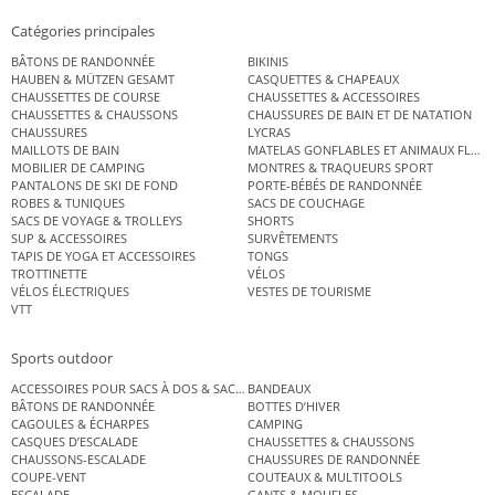
Catégories principales
BÂTONS DE RANDONNÉE
BIKINIS
HAUBEN & MÜTZEN GESAMT
CASQUETTES & CHAPEAUX
CHAUSSETTES DE COURSE
CHAUSSETTES & ACCESSOIRES
CHAUSSETTES & CHAUSSONS
CHAUSSURES DE BAIN ET DE NATATION
CHAUSSURES
LYCRAS
MAILLOTS DE BAIN
MATELAS GONFLABLES ET ANIMAUX FLOT
MOBILIER DE CAMPING
MONTRES & TRAQUEURS SPORT
PANTALONS DE SKI DE FOND
PORTE-BÉBÉS DE RANDONNÉE
ROBES & TUNIQUES
SACS DE COUCHAGE
SACS DE VOYAGE & TROLLEYS
SHORTS
SUP & ACCESSOIRES
SURVÊTEMENTS
TAPIS DE YOGA ET ACCESSOIRES
TONGS
TROTTINETTE
VÉLOS
VÉLOS ÉLECTRIQUES
VESTES DE TOURISME
VTT
Sports outdoor
ACCESSOIRES POUR SACS À DOS & SACS ÉTANCHES
BANDEAUX
BÂTONS DE RANDONNÉE
BOTTES D’HIVER
CAGOULES & ÉCHARPES
CAMPING
CASQUES D’ESCALADE
CHAUSSETTES & CHAUSSONS
CHAUSSONS-ESCALADE
CHAUSSURES DE RANDONNÉE
COUPE-VENT
COUTEAUX & MULTITOOLS
ESCALADE
GANTS & MOUFLES