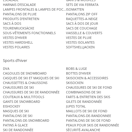
HARNAIS D’ESCALADE
SETS DE VIA FERRATA
LAMPES FRONTALES & LAMPES DE POCHE
ISOMATTEN
PANTALONS DE PLUIE
PANTALONS ZIP OFF
PRODUITS D’ENTRETIEN
RAQUETTES-A-NEIGE
SACS À DOS
SACS À DOS DE JOUR
TOURENRUCKSÄCKE
SACS DE COUCHAGE
SOUS-VÊTEMENTS FONCTIONNELS
VAISSELLE & COUVERTS
VESTES D’HIVER
VESTES DE PLUIE
VESTES HARDSHELL
VESTES ISOLANTES
VESTES POLAIRES
SOFTSHELLJACKEN
Sports d’hiver
DVA
BOBS & LUGE
CAGOULES DE SNOWBOARD
BOTTES D’HIVER
CASQUES DE SKI ET MASQUES DE SKI
SKISOCKEN & ACCESSOIRES
CHAUSSETTES & CHAUSSONS
SKISOCKEN
CHAUSSURES DE SKI
CHAUSSURES DE SKI DE FOND
CHAUSSURES DE SKI DE RANDONNÉE
COMBINAISONS DE SKI
COUTEAUX & MULTITOOLS
FARTS & ENTRETIEN DES SKIS
GANTS DE SNOWBOARD
GILETS DE RANDONNÉE
EISHOCKEY
JUPES TOTAL
MASQUES DE SKI
MAILLOTS DE SKI DE FOND
PANTALONS DE SKI
PANTALONS-DE-RANDONNEE
PANTALONS-DE-SNOWBOARD
PANTALONS DE SKI DE FOND
PATINS À GLACE
PEAUX POUR SKIS DE RANDONNÉE
SKI DE RANDONNÉE
SÉCURITÉ-AVALANCHE