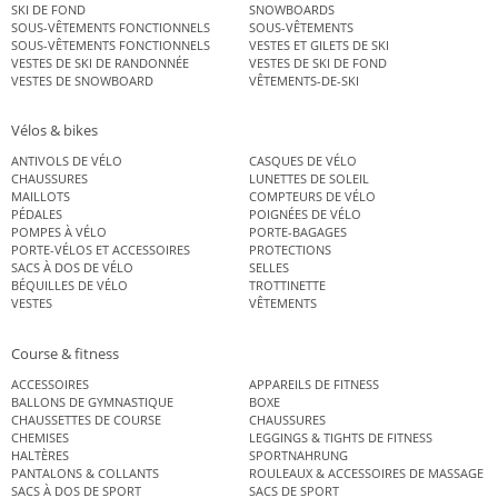
SKI DE FOND
SNOWBOARDS
SOUS-VÊTEMENTS FONCTIONNELS
SOUS-VÊTEMENTS
SOUS-VÊTEMENTS FONCTIONNELS
VESTES ET GILETS DE SKI
VESTES DE SKI DE RANDONNÉE
VESTES DE SKI DE FOND
VESTES DE SNOWBOARD
VÊTEMENTS-DE-SKI
Vélos & bikes
ANTIVOLS DE VÉLO
CASQUES DE VÉLO
CHAUSSURES
LUNETTES DE SOLEIL
MAILLOTS
COMPTEURS DE VÉLO
PÉDALES
POIGNÉES DE VÉLO
POMPES À VÉLO
PORTE-BAGAGES
PORTE-VÉLOS ET ACCESSOIRES
PROTECTIONS
SACS À DOS DE VÉLO
SELLES
BÉQUILLES DE VÉLO
TROTTINETTE
VESTES
VÊTEMENTS
Course & fitness
ACCESSOIRES
APPAREILS DE FITNESS
BALLONS DE GYMNASTIQUE
BOXE
CHAUSSETTES DE COURSE
CHAUSSURES
CHEMISES
LEGGINGS & TIGHTS DE FITNESS
HALTÈRES
SPORTNAHRUNG
PANTALONS & COLLANTS
ROULEAUX & ACCESSOIRES DE MASSAGE
SACS À DOS DE SPORT
SACS DE SPORT