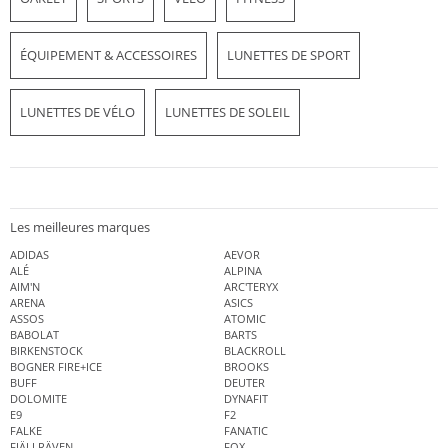
ÉQUIPEMENT & ACCESSOIRES
LUNETTES DE SPORT
LUNETTES DE VÉLO
LUNETTES DE SOLEIL
Les meilleures marques
ADIDAS
AEVOR
ALÉ
ALPINA
AIM'N
ARC'TERYX
ARENA
ASICS
ASSOS
ATOMIC
BABOLAT
BARTS
BIRKENSTOCK
BLACKROLL
BOGNER FIRE+ICE
BROOKS
BUFF
DEUTER
DOLOMITE
DYNAFIT
E9
F2
FALKE
FANATIC
FJÄLLRÄVEN
FOX