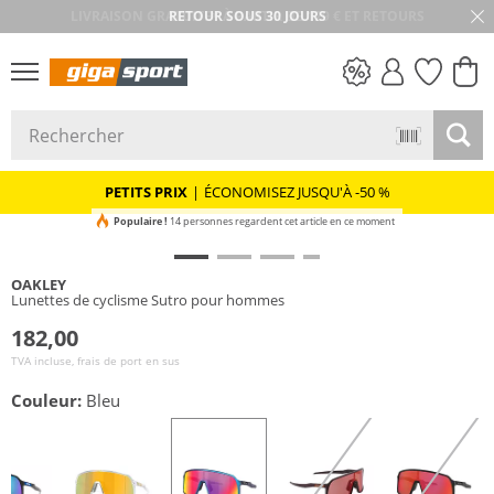
RETOUR SOUS 30 JOURS
PETITS PRIX
PETITS PRIX
|
ÉCONOMISEZ JUSQU'À -50 %
Populaire !
14 personnes regardent cet article en ce moment
OAKLEY
Lunettes de cyclisme Sutro pour hommes
182,00
TVA incluse, frais de port en sus
Couleur:
Bleu