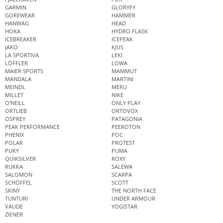
GARMIN
GLORYFY
GOREWEAR
HAMMER
HANWAG
HEAD
HOKA
HYDRO FLASK
ICEBREAKER
ICEPEAK
JAKO
KJUS
LA SPORTIVA
LEKI
LÖFFLER
LOWA
MAIER SPORTS
MAMMUT
MANDALA
MARTINI
MEINDL
MERU
MILLET
NIKE
O'NEILL
ONLY PLAY
ORTLIEB
ORTOVOX
OSPREY
PATAGONIA
PEAK PERFORMANCE
PEEROTON
PHENIX
POC
POLAR
PROTEST
PUKY
PUMA
QUIKSILVER
ROXY
RUKKA
SALEWA
SALOMON
SCARPA
SCHÖFFEL
SCOTT
SKINY
THE NORTH FACE
TUNTURI
UNDER ARMOUR
VAUDE
YOGISTAR
ZIENER