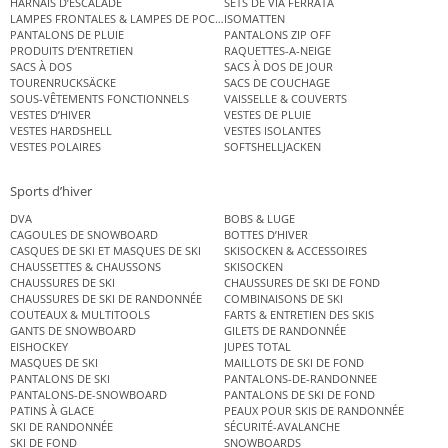
HARNAIS D’ESCALADE
SETS DE VIA FERRATA
LAMPES FRONTALES & LAMPES DE POCHE
ISOMATTEN
PANTALONS DE PLUIE
PANTALONS ZIP OFF
PRODUITS D’ENTRETIEN
RAQUETTES-A-NEIGE
SACS À DOS
SACS À DOS DE JOUR
TOURENRUCKSÄCKE
SACS DE COUCHAGE
SOUS-VÊTEMENTS FONCTIONNELS
VAISSELLE & COUVERTS
VESTES D’HIVER
VESTES DE PLUIE
VESTES HARDSHELL
VESTES ISOLANTES
VESTES POLAIRES
SOFTSHELLJACKEN
Sports d’hiver
DVA
BOBS & LUGE
CAGOULES DE SNOWBOARD
BOTTES D’HIVER
CASQUES DE SKI ET MASQUES DE SKI
SKISOCKEN & ACCESSOIRES
CHAUSSETTES & CHAUSSONS
SKISOCKEN
CHAUSSURES DE SKI
CHAUSSURES DE SKI DE FOND
CHAUSSURES DE SKI DE RANDONNÉE
COMBINAISONS DE SKI
COUTEAUX & MULTITOOLS
FARTS & ENTRETIEN DES SKIS
GANTS DE SNOWBOARD
GILETS DE RANDONNÉE
EISHOCKEY
JUPES TOTAL
MASQUES DE SKI
MAILLOTS DE SKI DE FOND
PANTALONS DE SKI
PANTALONS-DE-RANDONNEE
PANTALONS-DE-SNOWBOARD
PANTALONS DE SKI DE FOND
PATINS À GLACE
PEAUX POUR SKIS DE RANDONNÉE
SKI DE RANDONNÉE
SÉCURITÉ-AVALANCHE
SKI DE FOND
SNOWBOARDS