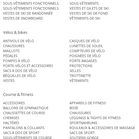
SOUS-VÊTEMENTS FONCTIONNELS
SOUS-VÊTEMENTS
SOUS-VÊTEMENTS FONCTIONNELS
VESTES ET GILETS DE SKI
VESTES DE SKI DE RANDONNÉE
VESTES DE SKI DE FOND
VESTES DE SNOWBOARD
VÊTEMENTS-DE-SKI
Vélos & bikes
ANTIVOLS DE VÉLO
CASQUES DE VÉLO
CHAUSSURES
LUNETTES DE SOLEIL
MAILLOTS
COMPTEURS DE VÉLO
PÉDALES
POIGNÉES DE VÉLO
POMPES À VÉLO
PORTE-BAGAGES
PORTE-VÉLOS ET ACCESSOIRES
PROTECTIONS
SACS À DOS DE VÉLO
SELLES
BÉQUILLES DE VÉLO
TROTTINETTE
VESTES
VÊTEMENTS
Course & fitness
ACCESSOIRES
APPAREILS DE FITNESS
BALLONS DE GYMNASTIQUE
BOXE
CHAUSSETTES DE COURSE
CHAUSSURES
CHEMISES
LEGGINGS & TIGHTS DE FITNESS
HALTÈRES
SPORTNAHRUNG
PANTALONS & COLLANTS
ROULEAUX & ACCESSOIRES DE MASSAGE
SACS À DOS DE SPORT
SACS DE SPORT
SOUS-VÊTEMENTS DE COURSE
SOUTIENS-GORGE