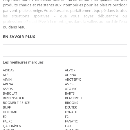
produits chauds et résistants aux intempéries pour les plaisirs outdoor
par vent, pluie et neige. Vous êtes ainsi parfaitement équipé dans toutes
les situations sportives – que vous soyez débutant*e ou
professionnel*le actif*ve à la montagne, dans la vallée, au bord de l’eau
ou dans l’eau.
EN SAVOIR PLUS
Les meilleures marques
ADIDAS
AEVOR
ALÉ
ALPINA
AIM'N
ARC'TERYX
ARENA
ASICS
ASSOS
ATOMIC
BABOLAT
BARTS
BIRKENSTOCK
BLACKROLL
BOGNER FIRE+ICE
BROOKS
BUFF
DEUTER
DOLOMITE
DYNAFIT
E9
F2
FALKE
FANATIC
FJÄLLRÄVEN
FOX