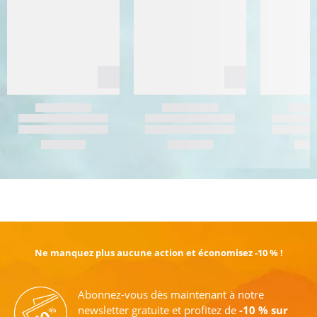
EN SAVOIR PLUS
Ne manquez plus aucune action et économisez -10 % !
Abonnez-vous dès maintenant à notre
newsletter gratuite et profitez de
-10 % sur