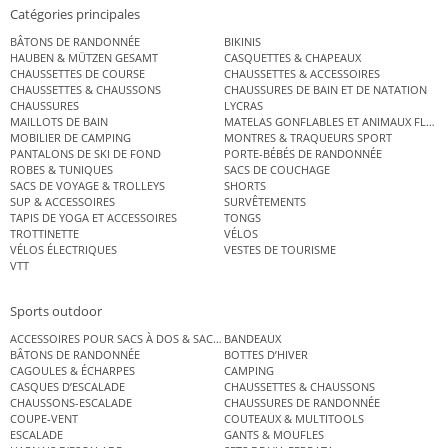
Catégories principales
BÂTONS DE RANDONNÉE
BIKINIS
HAUBEN & MÜTZEN GESAMT
CASQUETTES & CHAPEAUX
CHAUSSETTES DE COURSE
CHAUSSETTES & ACCESSOIRES
CHAUSSETTES & CHAUSSONS
CHAUSSURES DE BAIN ET DE NATATION
CHAUSSURES
LYCRAS
MAILLOTS DE BAIN
MATELAS GONFLABLES ET ANIMAUX FLOT
MOBILIER DE CAMPING
MONTRES & TRAQUEURS SPORT
PANTALONS DE SKI DE FOND
PORTE-BÉBÉS DE RANDONNÉE
ROBES & TUNIQUES
SACS DE COUCHAGE
SACS DE VOYAGE & TROLLEYS
SHORTS
SUP & ACCESSOIRES
SURVÊTEMENTS
TAPIS DE YOGA ET ACCESSOIRES
TONGS
TROTTINETTE
VÉLOS
VÉLOS ÉLECTRIQUES
VESTES DE TOURISME
VTT
Sports outdoor
ACCESSOIRES POUR SACS À DOS & SACS ÉTANCHES
BANDEAUX
BÂTONS DE RANDONNÉE
BOTTES D’HIVER
CAGOULES & ÉCHARPES
CAMPING
CASQUES D’ESCALADE
CHAUSSETTES & CHAUSSONS
CHAUSSONS-ESCALADE
CHAUSSURES DE RANDONNÉE
COUPE-VENT
COUTEAUX & MULTITOOLS
ESCALADE
GANTS & MOUFLES