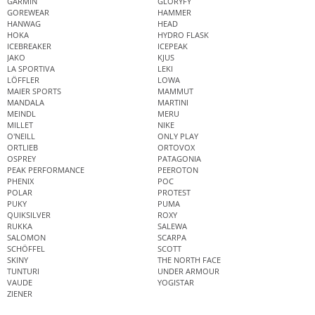
GARMIN
GLORYFY
GOREWEAR
HAMMER
HANWAG
HEAD
HOKA
HYDRO FLASK
ICEBREAKER
ICEPEAK
JAKO
KJUS
LA SPORTIVA
LEKI
LÖFFLER
LOWA
MAIER SPORTS
MAMMUT
MANDALA
MARTINI
MEINDL
MERU
MILLET
NIKE
O'NEILL
ONLY PLAY
ORTLIEB
ORTOVOX
OSPREY
PATAGONIA
PEAK PERFORMANCE
PEEROTON
PHENIX
POC
POLAR
PROTEST
PUKY
PUMA
QUIKSILVER
ROXY
RUKKA
SALEWA
SALOMON
SCARPA
SCHÖFFEL
SCOTT
SKINY
THE NORTH FACE
TUNTURI
UNDER ARMOUR
VAUDE
YOGISTAR
ZIENER