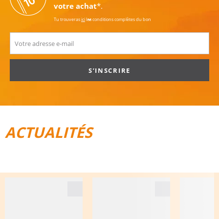
votre achat
*.
Tu trouveras
ici
les conditions complètes du bon
S’INSCRIRE
ACTUALITÉS
TOUT POUR LE VÉLO
BAGAGES DE VOYAGE