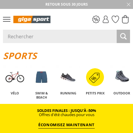
RETOUR SOUS 30 JOURS
PETITS PRIX
SPORTS
VÉLO
SWIM &
RUNNING
PETITS PRIX
OUTDOOR
BEACH
SOLDES FINALES : JUSQU'À -50%
Offres d'été chaudes pour vous
ÉCONOMISEZ MAINTENANT