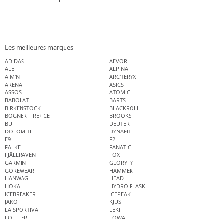
Les meilleures marques
ADIDAS
AEVOR
ALÉ
ALPINA
AIM'N
ARC'TERYX
ARENA
ASICS
ASSOS
ATOMIC
BABOLAT
BARTS
BIRKENSTOCK
BLACKROLL
BOGNER FIRE+ICE
BROOKS
BUFF
DEUTER
DOLOMITE
DYNAFIT
E9
F2
FALKE
FANATIC
FJÄLLRÄVEN
FOX
GARMIN
GLORYFY
GOREWEAR
HAMMER
HANWAG
HEAD
HOKA
HYDRO FLASK
ICEBREAKER
ICEPEAK
JAKO
KJUS
LA SPORTIVA
LEKI
LÖFFLER
LOWA