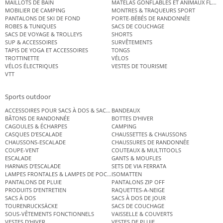
MAILLOTS DE BAIN
MATELAS GONFLABLES ET ANIMAUX FLOT
MOBILIER DE CAMPING
MONTRES & TRAQUEURS SPORT
PANTALONS DE SKI DE FOND
PORTE-BÉBÉS DE RANDONNÉE
ROBES & TUNIQUES
SACS DE COUCHAGE
SACS DE VOYAGE & TROLLEYS
SHORTS
SUP & ACCESSOIRES
SURVÊTEMENTS
TAPIS DE YOGA ET ACCESSOIRES
TONGS
TROTTINETTE
VÉLOS
VÉLOS ÉLECTRIQUES
VESTES DE TOURISME
VTT
Sports outdoor
ACCESSOIRES POUR SACS À DOS & SACS ÉTANCHES
BANDEAUX
BÂTONS DE RANDONNÉE
BOTTES D’HIVER
CAGOULES & ÉCHARPES
CAMPING
CASQUES D’ESCALADE
CHAUSSETTES & CHAUSSONS
CHAUSSONS-ESCALADE
CHAUSSURES DE RANDONNÉE
COUPE-VENT
COUTEAUX & MULTITOOLS
ESCALADE
GANTS & MOUFLES
HARNAIS D’ESCALADE
SETS DE VIA FERRATA
LAMPES FRONTALES & LAMPES DE POCHE
ISOMATTEN
PANTALONS DE PLUIE
PANTALONS ZIP OFF
PRODUITS D’ENTRETIEN
RAQUETTES-A-NEIGE
SACS À DOS
SACS À DOS DE JOUR
TOURENRUCKSÄCKE
SACS DE COUCHAGE
SOUS-VÊTEMENTS FONCTIONNELS
VAISSELLE & COUVERTS
VESTES D’HIVER
VESTES DE PLUIE