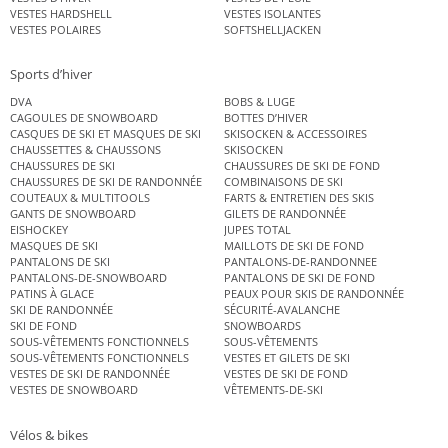
VESTES HARDSHELL
VESTES ISOLANTES
VESTES POLAIRES
SOFTSHELLJACKEN
Sports d’hiver
DVA
BOBS & LUGE
CAGOULES DE SNOWBOARD
BOTTES D’HIVER
CASQUES DE SKI ET MASQUES DE SKI
SKISOCKEN & ACCESSOIRES
CHAUSSETTES & CHAUSSONS
SKISOCKEN
CHAUSSURES DE SKI
CHAUSSURES DE SKI DE FOND
CHAUSSURES DE SKI DE RANDONNÉE
COMBINAISONS DE SKI
COUTEAUX & MULTITOOLS
FARTS & ENTRETIEN DES SKIS
GANTS DE SNOWBOARD
GILETS DE RANDONNÉE
EISHOCKEY
JUPES TOTAL
MASQUES DE SKI
MAILLOTS DE SKI DE FOND
PANTALONS DE SKI
PANTALONS-DE-RANDONNEE
PANTALONS-DE-SNOWBOARD
PANTALONS DE SKI DE FOND
PATINS À GLACE
PEAUX POUR SKIS DE RANDONNÉE
SKI DE RANDONNÉE
SÉCURITÉ-AVALANCHE
SKI DE FOND
SNOWBOARDS
SOUS-VÊTEMENTS FONCTIONNELS
SOUS-VÊTEMENTS
SOUS-VÊTEMENTS FONCTIONNELS
VESTES ET GILETS DE SKI
VESTES DE SKI DE RANDONNÉE
VESTES DE SKI DE FOND
VESTES DE SNOWBOARD
VÊTEMENTS-DE-SKI
Vélos & bikes