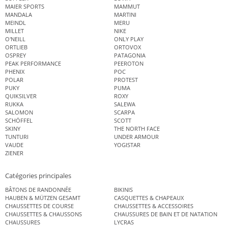
MAIER SPORTS
MAMMUT
MANDALA
MARTINI
MEINDL
MERU
MILLET
NIKE
O'NEILL
ONLY PLAY
ORTLIEB
ORTOVOX
OSPREY
PATAGONIA
PEAK PERFORMANCE
PEEROTON
PHENIX
POC
POLAR
PROTEST
PUKY
PUMA
QUIKSILVER
ROXY
RUKKA
SALEWA
SALOMON
SCARPA
SCHÖFFEL
SCOTT
SKINY
THE NORTH FACE
TUNTURI
UNDER ARMOUR
VAUDE
YOGISTAR
ZIENER
Catégories principales
BÂTONS DE RANDONNÉE
BIKINIS
HAUBEN & MÜTZEN GESAMT
CASQUETTES & CHAPEAUX
CHAUSSETTES DE COURSE
CHAUSSETTES & ACCESSOIRES
CHAUSSETTES & CHAUSSONS
CHAUSSURES DE BAIN ET DE NATATION
CHAUSSURES
LYCRAS