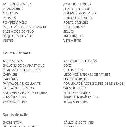
ANTIVOLS DE VÉLO
CASQUES DE VÉLO
CHAUSSURES
LUNETTES DE SOLEIL
MAILLOTS
COMPTEURS DE VÉLO
PÉDALES
POIGNÉES DE VÉLO
POMPES À VÉLO
PORTE-BAGAGES
PORTE-VÉLOS ET ACCESSOIRES
PROTECTIONS
SACS À DOS DE VÉLO
SELLES
BÉQUILLES DE VÉLO
TROTTINETTE
VESTES
VÊTEMENTS
Course & fitness
ACCESSOIRES
APPAREILS DE FITNESS
BALLONS DE GYMNASTIQUE
BOXE
CHAUSSETTES DE COURSE
CHAUSSURES
CHEMISES
LEGGINGS & TIGHTS DE FITNESS
HALTÈRES
SPORTNAHRUNG
PANTALONS & COLLANTS
ROULEAUX & ACCESSOIRES DE MASSAGE
SACS À DOS DE SPORT
SACS DE SPORT
SOUS-VÊTEMENTS DE COURSE
SOUTIENS-GORGE
SURVÊTEMENTS
TAPIS D’ENTRAÎNEMENT
VESTES & GILETS
YOGA & PILATES
Sports de balle
BADMINTON
BALLONS DE TENNIS
BALLONS DE FOOTBALL
BASKETBALL