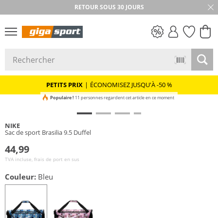
RETOUR SOUS 30 JOURS
PETITS PRIX
PETITS PRIX
|
ÉCONOMISEZ JUSQU'À -50 %
Populaire !
11 personnes regardent cet article en ce moment
NIKE
Sac de sport Brasilia 9.5 Duffel
44,99
TVA incluse, frais de port en sus
Couleur:
Bleu