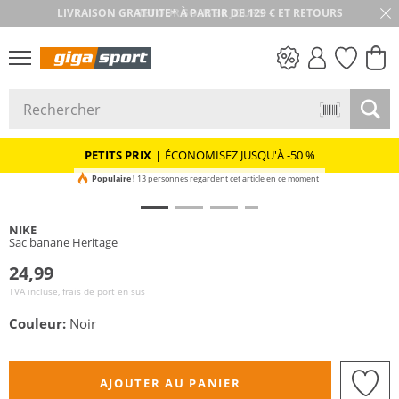
RETOUR SOUS 30 JOURS
PETITS PRIX
PETITS PRIX
|
ÉCONOMISEZ JUSQU'À -50 %
Populaire !
13 personnes regardent cet article en ce moment
NIKE
Sac banane Heritage
24,99
TVA incluse, frais de port en sus
Couleur:
Noir
AJOUTER AU PANIER