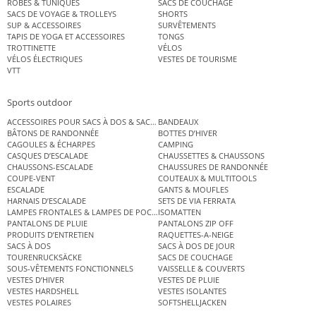
ROBES & TUNIQUES
SACS DE COUCHAGE
SACS DE VOYAGE & TROLLEYS
SHORTS
SUP & ACCESSOIRES
SURVÊTEMENTS
TAPIS DE YOGA ET ACCESSOIRES
TONGS
TROTTINETTE
VÉLOS
VÉLOS ÉLECTRIQUES
VESTES DE TOURISME
VTT
Sports outdoor
ACCESSOIRES POUR SACS À DOS & SACS ÉTANCHES
BANDEAUX
BÂTONS DE RANDONNÉE
BOTTES D’HIVER
CAGOULES & ÉCHARPES
CAMPING
CASQUES D’ESCALADE
CHAUSSETTES & CHAUSSONS
CHAUSSONS-ESCALADE
CHAUSSURES DE RANDONNÉE
COUPE-VENT
COUTEAUX & MULTITOOLS
ESCALADE
GANTS & MOUFLES
HARNAIS D’ESCALADE
SETS DE VIA FERRATA
LAMPES FRONTALES & LAMPES DE POCHE
ISOMATTEN
PANTALONS DE PLUIE
PANTALONS ZIP OFF
PRODUITS D’ENTRETIEN
RAQUETTES-A-NEIGE
SACS À DOS
SACS À DOS DE JOUR
TOURENRUCKSÄCKE
SACS DE COUCHAGE
SOUS-VÊTEMENTS FONCTIONNELS
VAISSELLE & COUVERTS
VESTES D’HIVER
VESTES DE PLUIE
VESTES HARDSHELL
VESTES ISOLANTES
VESTES POLAIRES
SOFTSHELLJACKEN