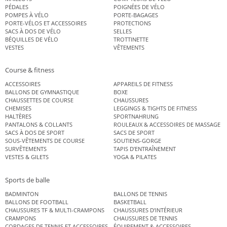
PÉDALES
POIGNÉES DE VÉLO
POMPES À VÉLO
PORTE-BAGAGES
PORTE-VÉLOS ET ACCESSOIRES
PROTECTIONS
SACS À DOS DE VÉLO
SELLES
BÉQUILLES DE VÉLO
TROTTINETTE
VESTES
VÊTEMENTS
Course & fitness
ACCESSOIRES
APPAREILS DE FITNESS
BALLONS DE GYMNASTIQUE
BOXE
CHAUSSETTES DE COURSE
CHAUSSURES
CHEMISES
LEGGINGS & TIGHTS DE FITNESS
HALTÈRES
SPORTNAHRUNG
PANTALONS & COLLANTS
ROULEAUX & ACCESSOIRES DE MASSAGE
SACS À DOS DE SPORT
SACS DE SPORT
SOUS-VÊTEMENTS DE COURSE
SOUTIENS-GORGE
SURVÊTEMENTS
TAPIS D’ENTRAÎNEMENT
VESTES & GILETS
YOGA & PILATES
Sports de balle
BADMINTON
BALLONS DE TENNIS
BALLONS DE FOOTBALL
BASKETBALL
CHAUSSURES TF & MULTI-CRAMPONS
CHAUSSURES D’INTÉRIEUR
CRAMPONS
CHAUSSURES DE TENNIS
CORDAGES DE TENNIS ET ACCESSOIRES DE TENNIS
ÉQUIPEMENT & ACCESSOIRES