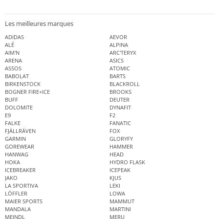
Les meilleures marques
ADIDAS
AEVOR
ALÉ
ALPINA
AIM'N
ARC'TERYX
ARENA
ASICS
ASSOS
ATOMIC
BABOLAT
BARTS
BIRKENSTOCK
BLACKROLL
BOGNER FIRE+ICE
BROOKS
BUFF
DEUTER
DOLOMITE
DYNAFIT
E9
F2
FALKE
FANATIC
FJÄLLRÄVEN
FOX
GARMIN
GLORYFY
GOREWEAR
HAMMER
HANWAG
HEAD
HOKA
HYDRO FLASK
ICEBREAKER
ICEPEAK
JAKO
KJUS
LA SPORTIVA
LEKI
LÖFFLER
LOWA
MAIER SPORTS
MAMMUT
MANDALA
MARTINI
MEINDL
MERU