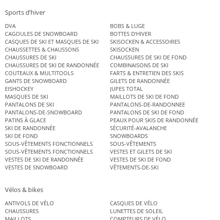
Sports d’hiver
DVA
BOBS & LUGE
CAGOULES DE SNOWBOARD
BOTTES D’HIVER
CASQUES DE SKI ET MASQUES DE SKI
SKISOCKEN & ACCESSOIRES
CHAUSSETTES & CHAUSSONS
SKISOCKEN
CHAUSSURES DE SKI
CHAUSSURES DE SKI DE FOND
CHAUSSURES DE SKI DE RANDONNÉE
COMBINAISONS DE SKI
COUTEAUX & MULTITOOLS
FARTS & ENTRETIEN DES SKIS
GANTS DE SNOWBOARD
GILETS DE RANDONNÉE
EISHOCKEY
JUPES TOTAL
MASQUES DE SKI
MAILLOTS DE SKI DE FOND
PANTALONS DE SKI
PANTALONS-DE-RANDONNEE
PANTALONS-DE-SNOWBOARD
PANTALONS DE SKI DE FOND
PATINS À GLACE
PEAUX POUR SKIS DE RANDONNÉE
SKI DE RANDONNÉE
SÉCURITÉ-AVALANCHE
SKI DE FOND
SNOWBOARDS
SOUS-VÊTEMENTS FONCTIONNELS
SOUS-VÊTEMENTS
SOUS-VÊTEMENTS FONCTIONNELS
VESTES ET GILETS DE SKI
VESTES DE SKI DE RANDONNÉE
VESTES DE SKI DE FOND
VESTES DE SNOWBOARD
VÊTEMENTS-DE-SKI
Vélos & bikes
ANTIVOLS DE VÉLO
CASQUES DE VÉLO
CHAUSSURES
LUNETTES DE SOLEIL
MAILLOTS
COMPTEURS DE VÉLO