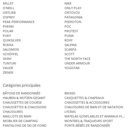
MILLET
NIKE
O'NEILL
ONLY PLAY
ORTLIEB
ORTOVOX
OSPREY
PATAGONIA
PEAK PERFORMANCE
PEEROTON
PHENIX
POC
POLAR
PROTEST
PUKY
PUMA
QUIKSILVER
ROXY
RUKKA
SALEWA
SALOMON
SCARPA
SCHÖFFEL
SCOTT
SKINY
THE NORTH FACE
TUNTURI
UNDER ARMOUR
VAUDE
YOGISTAR
ZIENER
Catégories principales
BÂTONS DE RANDONNÉE
BIKINIS
HAUBEN & MÜTZEN GESAMT
CASQUETTES & CHAPEAUX
CHAUSSETTES DE COURSE
CHAUSSETTES & ACCESSOIRES
CHAUSSETTES & CHAUSSONS
CHAUSSURES DE BAIN ET DE NATATION
CHAUSSURES
LYCRAS
MAILLOTS DE BAIN
MATELAS GONFLABLES ET ANIMAUX FLOT
MOBILIER DE CAMPING
MONTRES & TRAQUEURS SPORT
PANTALONS DE SKI DE FOND
PORTE-BÉBÉS DE RANDONNÉE