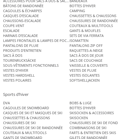
ACCESSOIRES POUR SACS À DOS & SACS ÉTANCHES
BANDEAUX
BÂTONS DE RANDONNÉE
BOTTES D’HIVER
CAGOULES & ÉCHARPES
CAMPING
CASQUES D’ESCALADE
CHAUSSETTES & CHAUSSONS
CHAUSSONS-ESCALADE
CHAUSSURES DE RANDONNÉE
COUPE-VENT
COUTEAUX & MULTITOOLS
ESCALADE
GANTS & MOUFLES
HARNAIS D’ESCALADE
SETS DE VIA FERRATA
LAMPES FRONTALES & LAMPES DE POCHE
ISOMATTEN
PANTALONS DE PLUIE
PANTALONS ZIP OFF
PRODUITS D’ENTRETIEN
RAQUETTES-A-NEIGE
SACS À DOS
SACS À DOS DE JOUR
TOURENRUCKSÄCKE
SACS DE COUCHAGE
SOUS-VÊTEMENTS FONCTIONNELS
VAISSELLE & COUVERTS
VESTES D’HIVER
VESTES DE PLUIE
VESTES HARDSHELL
VESTES ISOLANTES
VESTES POLAIRES
SOFTSHELLJACKEN
Sports d’hiver
DVA
BOBS & LUGE
CAGOULES DE SNOWBOARD
BOTTES D’HIVER
CASQUES DE SKI ET MASQUES DE SKI
SKISOCKEN & ACCESSOIRES
CHAUSSETTES & CHAUSSONS
SKISOCKEN
CHAUSSURES DE SKI
CHAUSSURES DE SKI DE FOND
CHAUSSURES DE SKI DE RANDONNÉE
COMBINAISONS DE SKI
COUTEAUX & MULTITOOLS
FARTS & ENTRETIEN DES SKIS
GANTS DE SNOWBOARD
GILETS DE RANDONNÉE