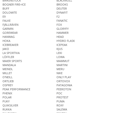
BIRKENSTOCK
BLACKROLL
BOGNER FIRE+ICE
BROOKS
BUFF
DEUTER
DOLOMITE
DYNAFIT
E9
F2
FALKE
FANATIC
FJÄLLRÄVEN
FOX
GARMIN
GLORYFY
GOREWEAR
HAMMER
HANWAG
HEAD
HOKA
HYDRO FLASK
ICEBREAKER
ICEPEAK
JAKO
KJUS
LA SPORTIVA
LEKI
LÖFFLER
LOWA
MAIER SPORTS
MAMMUT
MANDALA
MARTINI
MEINDL
MERU
MILLET
NIKE
O'NEILL
ONLY PLAY
ORTLIEB
ORTOVOX
OSPREY
PATAGONIA
PEAK PERFORMANCE
PEEROTON
PHENIX
POC
POLAR
PROTEST
PUKY
PUMA
QUIKSILVER
ROXY
RUKKA
SALEWA