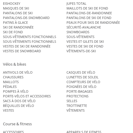
EISHOCKEY
JUPES TOTAL
MASQUES DE SKI
MAILLOTS DE SKI DE FOND
PANTALONS DE SKI
PANTALONS-DE-RANDONNEE
PANTALONS-DE-SNOWBOARD
PANTALONS DE SKI DE FOND
PATINS À GLACE
PEAUX POUR SKIS DE RANDONNÉE
SKI DE RANDONNÉE
SÉCURITÉ-AVALANCHE
SKI DE FOND
SNOWBOARDS
SOUS-VÊTEMENTS FONCTIONNELS
SOUS-VÊTEMENTS
SOUS-VÊTEMENTS FONCTIONNELS
VESTES ET GILETS DE SKI
VESTES DE SKI DE RANDONNÉE
VESTES DE SKI DE FOND
VESTES DE SNOWBOARD
VÊTEMENTS-DE-SKI
Vélos & bikes
ANTIVOLS DE VÉLO
CASQUES DE VÉLO
CHAUSSURES
LUNETTES DE SOLEIL
MAILLOTS
COMPTEURS DE VÉLO
PÉDALES
POIGNÉES DE VÉLO
POMPES À VÉLO
PORTE-BAGAGES
PORTE-VÉLOS ET ACCESSOIRES
PROTECTIONS
SACS À DOS DE VÉLO
SELLES
BÉQUILLES DE VÉLO
TROTTINETTE
VESTES
VÊTEMENTS
Course & fitness
ACCESSOIRES
APPAREILS DE FITNESS