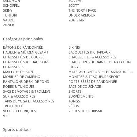
SALOMON
SCARPA
SCHÖFFEL
SCOTT
SKINY
THE NORTH FACE
TUNTURI
UNDER ARMOUR
VAUDE
YOGISTAR
ZIENER
Catégories principales
BÂTONS DE RANDONNÉE
BIKINIS
HAUBEN & MÜTZEN GESAMT
CASQUETTES & CHAPEAUX
CHAUSSETTES DE COURSE
CHAUSSETTES & ACCESSOIRES
CHAUSSETTES & CHAUSSONS
CHAUSSURES DE BAIN ET DE NATATION
CHAUSSURES
LYCRAS
MAILLOTS DE BAIN
MATELAS GONFLABLES ET ANIMAUX FLOT
MOBILIER DE CAMPING
MONTRES & TRAQUEURS SPORT
PANTALONS DE SKI DE FOND
PORTE-BÉBÉS DE RANDONNÉE
ROBES & TUNIQUES
SACS DE COUCHAGE
SACS DE VOYAGE & TROLLEYS
SHORTS
SUP & ACCESSOIRES
SURVÊTEMENTS
TAPIS DE YOGA ET ACCESSOIRES
TONGS
TROTTINETTE
VÉLOS
VÉLOS ÉLECTRIQUES
VESTES DE TOURISME
VTT
Sports outdoor