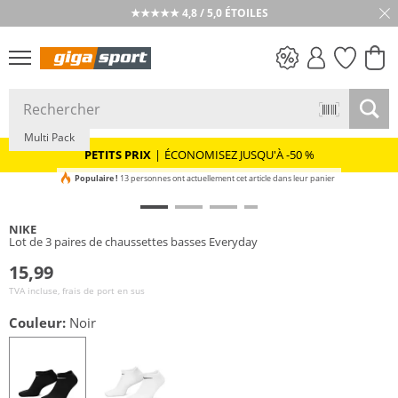
★★★★★ 4,8 / 5,0 ÉTOILES
PETITS PRIX
Multi Pack
PETITS PRIX
|
ÉCONOMISEZ JUSQU'À -50 %
Populaire !
13 personnes ont actuellement cet article dans leur panier
NIKE
Lot de 3 paires de chaussettes basses Everyday
15,99
TVA incluse, frais de port en sus
Couleur:
Noir