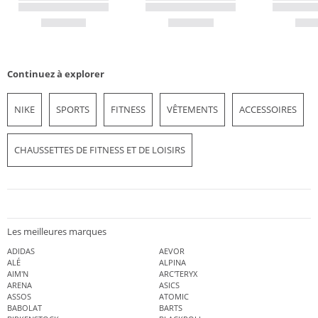
Continuez à explorer
NIKE
SPORTS
FITNESS
VÊTEMENTS
ACCESSOIRES
CHAUSSETTES DE FITNESS ET DE LOISIRS
Les meilleures marques
ADIDAS
AEVOR
ALÉ
ALPINA
AIM'N
ARC'TERYX
ARENA
ASICS
ASSOS
ATOMIC
BABOLAT
BARTS