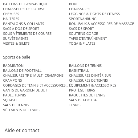
BALLONS DE GYMNASTIQUE
BOXE
CHAUSSETTES DE COURSE
CHAUSSURES
CHEMISES
LEGGINGS & TIGHTS DE FITNESS
HALTÈRES
SPORTNAHRUNG
PANTALONS & COLLANTS
ROULEAUX & ACCESSOIRES DE MASSAGE
SACS À DOS DE SPORT
SACS DE SPORT
SOUS-VÊTEMENTS DE COURSE
SOUTIENS-GORGE
SURVÊTEMENTS
TAPIS D’ENTRAÎNEMENT
VESTES & GILETS
YOGA & PILATES
Sports de balle
BADMINTON
BALLONS DE TENNIS
BALLONS DE FOOTBALL
BASKETBALL
CHAUSSURES TF & MULTI-CRAMPONS
CHAUSSURES D’INTÉRIEUR
CRAMPONS
CHAUSSURES DE TENNIS
CORDAGES DE TENNIS ET ACCESSOIRES DE TENNIS
ÉQUIPEMENT & ACCESSOIRES
GANTS DE GARDIEN DE BUT
PROTÈGE TIBIAS
PADEL TENNIS
RAQUETTES DE TENNIS
SQUASH
SACS DE FOOTBALL
SACS DE TENNIS
TENNIS
VÊTEMENTS DE TENNIS
Aide et contact