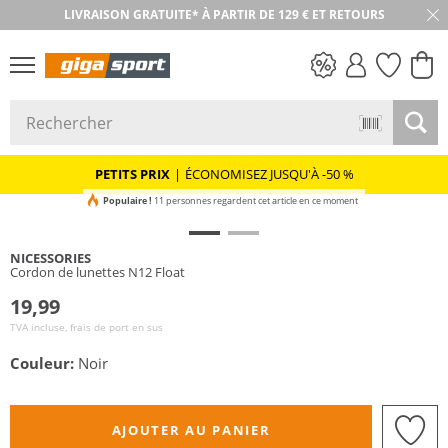
LIVRAISON GRATUITE* À PARTIR DE 129 € ET RETOURS
RETOUR SOUS 30 JOURS
PETITS PRIX
PETITS PRIX
|
ÉCONOMISEZ JUSQU'À -50 %
Populaire !
11 personnes regardent cet article en ce moment
NICESSORIES
Cordon de lunettes N12 Float
19,99
TVA incluse, frais de port en sus
Couleur:
Noir
AJOUTER AU PANIER