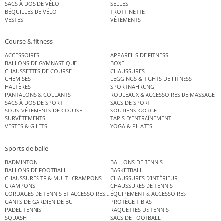
SACS À DOS DE VÉLO
SELLES
BÉQUILLES DE VÉLO
TROTTINETTE
VESTES
VÊTEMENTS
Course & fitness
ACCESSOIRES
APPAREILS DE FITNESS
BALLONS DE GYMNASTIQUE
BOXE
CHAUSSETTES DE COURSE
CHAUSSURES
CHEMISES
LEGGINGS & TIGHTS DE FITNESS
HALTÈRES
SPORTNAHRUNG
PANTALONS & COLLANTS
ROULEAUX & ACCESSOIRES DE MASSAGE
SACS À DOS DE SPORT
SACS DE SPORT
SOUS-VÊTEMENTS DE COURSE
SOUTIENS-GORGE
SURVÊTEMENTS
TAPIS D’ENTRAÎNEMENT
VESTES & GILETS
YOGA & PILATES
Sports de balle
BADMINTON
BALLONS DE TENNIS
BALLONS DE FOOTBALL
BASKETBALL
CHAUSSURES TF & MULTI-CRAMPONS
CHAUSSURES D’INTÉRIEUR
CRAMPONS
CHAUSSURES DE TENNIS
CORDAGES DE TENNIS ET ACCESSOIRES DE TENNIS
ÉQUIPEMENT & ACCESSOIRES
GANTS DE GARDIEN DE BUT
PROTÈGE TIBIAS
PADEL TENNIS
RAQUETTES DE TENNIS
SQUASH
SACS DE FOOTBALL