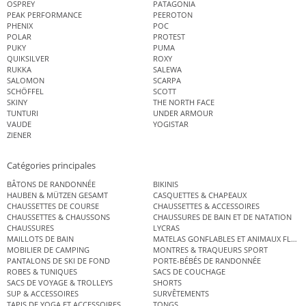
OSPREY
PATAGONIA
PEAK PERFORMANCE
PEEROTON
PHENIX
POC
POLAR
PROTEST
PUKY
PUMA
QUIKSILVER
ROXY
RUKKA
SALEWA
SALOMON
SCARPA
SCHÖFFEL
SCOTT
SKINY
THE NORTH FACE
TUNTURI
UNDER ARMOUR
VAUDE
YOGISTAR
ZIENER
Catégories principales
BÂTONS DE RANDONNÉE
BIKINIS
HAUBEN & MÜTZEN GESAMT
CASQUETTES & CHAPEAUX
CHAUSSETTES DE COURSE
CHAUSSETTES & ACCESSOIRES
CHAUSSETTES & CHAUSSONS
CHAUSSURES DE BAIN ET DE NATATION
CHAUSSURES
LYCRAS
MAILLOTS DE BAIN
MATELAS GONFLABLES ET ANIMAUX FLOT
MOBILIER DE CAMPING
MONTRES & TRAQUEURS SPORT
PANTALONS DE SKI DE FOND
PORTE-BÉBÉS DE RANDONNÉE
ROBES & TUNIQUES
SACS DE COUCHAGE
SACS DE VOYAGE & TROLLEYS
SHORTS
SUP & ACCESSOIRES
SURVÊTEMENTS
TAPIS DE YOGA ET ACCESSOIRES
TONGS