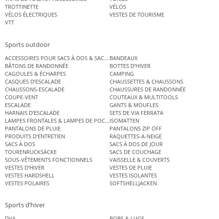
TROTTINETTE
VÉLOS
VÉLOS ÉLECTRIQUES
VESTES DE TOURISME
VTT
Sports outdoor
ACCESSOIRES POUR SACS À DOS & SACS ÉTANCHES
BANDEAUX
BÂTONS DE RANDONNÉE
BOTTES D’HIVER
CAGOULES & ÉCHARPES
CAMPING
CASQUES D’ESCALADE
CHAUSSETTES & CHAUSSONS
CHAUSSONS-ESCALADE
CHAUSSURES DE RANDONNÉE
COUPE-VENT
COUTEAUX & MULTITOOLS
ESCALADE
GANTS & MOUFLES
HARNAIS D’ESCALADE
SETS DE VIA FERRATA
LAMPES FRONTALES & LAMPES DE POCHE
ISOMATTEN
PANTALONS DE PLUIE
PANTALONS ZIP OFF
PRODUITS D’ENTRETIEN
RAQUETTES-A-NEIGE
SACS À DOS
SACS À DOS DE JOUR
TOURENRUCKSÄCKE
SACS DE COUCHAGE
SOUS-VÊTEMENTS FONCTIONNELS
VAISSELLE & COUVERTS
VESTES D’HIVER
VESTES DE PLUIE
VESTES HARDSHELL
VESTES ISOLANTES
VESTES POLAIRES
SOFTSHELLJACKEN
Sports d’hiver
DVA
BOBS & LUGE