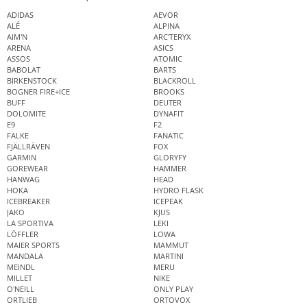
ADIDAS
AEVOR
ALÉ
ALPINA
AIM'N
ARC'TERYX
ARENA
ASICS
ASSOS
ATOMIC
BABOLAT
BARTS
BIRKENSTOCK
BLACKROLL
BOGNER FIRE+ICE
BROOKS
BUFF
DEUTER
DOLOMITE
DYNAFIT
E9
F2
FALKE
FANATIC
FJÄLLRÄVEN
FOX
GARMIN
GLORYFY
GOREWEAR
HAMMER
HANWAG
HEAD
HOKA
HYDRO FLASK
ICEBREAKER
ICEPEAK
JAKO
KJUS
LA SPORTIVA
LEKI
LÖFFLER
LOWA
MAIER SPORTS
MAMMUT
MANDALA
MARTINI
MEINDL
MERU
MILLET
NIKE
O'NEILL
ONLY PLAY
ORTLIEB
ORTOVOX