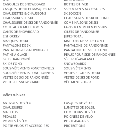
CAGOULES DE SNOWBOARD
BOTTES D’HIVER
CASQUES DE SKI ET MASQUES DE SKI
SKISOCKEN & ACCESSOIRES
CHAUSSETTES & CHAUSSONS
SKISOCKEN
CHAUSSURES DE SKI
CHAUSSURES DE SKI DE FOND
CHAUSSURES DE SKI DE RANDONNÉE
COMBINAISONS DE SKI
COUTEAUX & MULTITOOLS
FARTS & ENTRETIEN DES SKIS
GANTS DE SNOWBOARD
GILETS DE RANDONNÉE
EISHOCKEY
JUPES TOTAL
MASQUES DE SKI
MAILLOTS DE SKI DE FOND
PANTALONS DE SKI
PANTALONS-DE-RANDONNEE
PANTALONS-DE-SNOWBOARD
PANTALONS DE SKI DE FOND
PATINS À GLACE
PEAUX POUR SKIS DE RANDONNÉE
SKI DE RANDONNÉE
SÉCURITÉ-AVALANCHE
SKI DE FOND
SNOWBOARDS
SOUS-VÊTEMENTS FONCTIONNELS
SOUS-VÊTEMENTS
SOUS-VÊTEMENTS FONCTIONNELS
VESTES ET GILETS DE SKI
VESTES DE SKI DE RANDONNÉE
VESTES DE SKI DE FOND
VESTES DE SNOWBOARD
VÊTEMENTS-DE-SKI
Vélos & bikes
ANTIVOLS DE VÉLO
CASQUES DE VÉLO
CHAUSSURES
LUNETTES DE SOLEIL
MAILLOTS
COMPTEURS DE VÉLO
PÉDALES
POIGNÉES DE VÉLO
POMPES À VÉLO
PORTE-BAGAGES
PORTE-VÉLOS ET ACCESSOIRES
PROTECTIONS