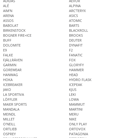
ADIDAS
AEVOR
ALÉ
ALPINA
AIM'N
ARC'TERYX
ARENA
ASICS
ASSOS
ATOMIC
BABOLAT
BARTS
BIRKENSTOCK
BLACKROLL
BOGNER FIRE+ICE
BROOKS
BUFF
DEUTER
DOLOMITE
DYNAFIT
E9
F2
FALKE
FANATIC
FJÄLLRÄVEN
FOX
GARMIN
GLORYFY
GOREWEAR
HAMMER
HANWAG
HEAD
HOKA
HYDRO FLASK
ICEBREAKER
ICEPEAK
JAKO
KJUS
LA SPORTIVA
LEKI
LÖFFLER
LOWA
MAIER SPORTS
MAMMUT
MANDALA
MARTINI
MEINDL
MERU
MILLET
NIKE
O'NEILL
ONLY PLAY
ORTLIEB
ORTOVOX
OSPREY
PATAGONIA