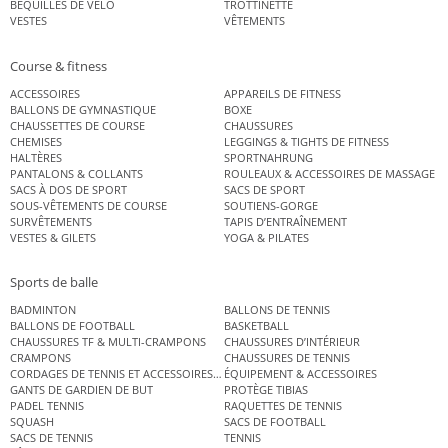
BÉQUILLES DE VÉLO
TROTTINETTE
VESTES
VÊTEMENTS
Course & fitness
ACCESSOIRES
APPAREILS DE FITNESS
BALLONS DE GYMNASTIQUE
BOXE
CHAUSSETTES DE COURSE
CHAUSSURES
CHEMISES
LEGGINGS & TIGHTS DE FITNESS
HALTÈRES
SPORTNAHRUNG
PANTALONS & COLLANTS
ROULEAUX & ACCESSOIRES DE MASSAGE
SACS À DOS DE SPORT
SACS DE SPORT
SOUS-VÊTEMENTS DE COURSE
SOUTIENS-GORGE
SURVÊTEMENTS
TAPIS D’ENTRAÎNEMENT
VESTES & GILETS
YOGA & PILATES
Sports de balle
BADMINTON
BALLONS DE TENNIS
BALLONS DE FOOTBALL
BASKETBALL
CHAUSSURES TF & MULTI-CRAMPONS
CHAUSSURES D’INTÉRIEUR
CRAMPONS
CHAUSSURES DE TENNIS
CORDAGES DE TENNIS ET ACCESSOIRES DE TENNIS
ÉQUIPEMENT & ACCESSOIRES
GANTS DE GARDIEN DE BUT
PROTÈGE TIBIAS
PADEL TENNIS
RAQUETTES DE TENNIS
SQUASH
SACS DE FOOTBALL
SACS DE TENNIS
TENNIS