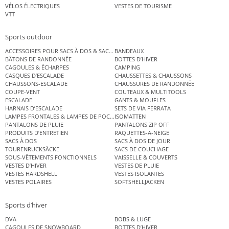
VÉLOS ÉLECTRIQUES
VESTES DE TOURISME
VTT
Sports outdoor
ACCESSOIRES POUR SACS À DOS & SACS ÉTANCHES
BANDEAUX
BÂTONS DE RANDONNÉE
BOTTES D’HIVER
CAGOULES & ÉCHARPES
CAMPING
CASQUES D’ESCALADE
CHAUSSETTES & CHAUSSONS
CHAUSSONS-ESCALADE
CHAUSSURES DE RANDONNÉE
COUPE-VENT
COUTEAUX & MULTITOOLS
ESCALADE
GANTS & MOUFLES
HARNAIS D’ESCALADE
SETS DE VIA FERRATA
LAMPES FRONTALES & LAMPES DE POCHE
ISOMATTEN
PANTALONS DE PLUIE
PANTALONS ZIP OFF
PRODUITS D’ENTRETIEN
RAQUETTES-A-NEIGE
SACS À DOS
SACS À DOS DE JOUR
TOURENRUCKSÄCKE
SACS DE COUCHAGE
SOUS-VÊTEMENTS FONCTIONNELS
VAISSELLE & COUVERTS
VESTES D’HIVER
VESTES DE PLUIE
VESTES HARDSHELL
VESTES ISOLANTES
VESTES POLAIRES
SOFTSHELLJACKEN
Sports d’hiver
DVA
BOBS & LUGE
CAGOULES DE SNOWBOARD
BOTTES D’HIVER