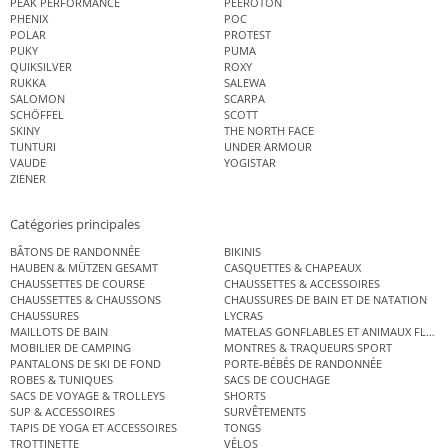
PEAK PERFORMANCE
PEEROTON
PHENIX
POC
POLAR
PROTEST
PUKY
PUMA
QUIKSILVER
ROXY
RUKKA
SALEWA
SALOMON
SCARPA
SCHÖFFEL
SCOTT
SKINY
THE NORTH FACE
TUNTURI
UNDER ARMOUR
VAUDE
YOGISTAR
ZIENER
Catégories principales
BÂTONS DE RANDONNÉE
BIKINIS
HAUBEN & MÜTZEN GESAMT
CASQUETTES & CHAPEAUX
CHAUSSETTES DE COURSE
CHAUSSETTES & ACCESSOIRES
CHAUSSETTES & CHAUSSONS
CHAUSSURES DE BAIN ET DE NATATION
CHAUSSURES
LYCRAS
MAILLOTS DE BAIN
MATELAS GONFLABLES ET ANIMAUX FLOT
MOBILIER DE CAMPING
MONTRES & TRAQUEURS SPORT
PANTALONS DE SKI DE FOND
PORTE-BÉBÉS DE RANDONNÉE
ROBES & TUNIQUES
SACS DE COUCHAGE
SACS DE VOYAGE & TROLLEYS
SHORTS
SUP & ACCESSOIRES
SURVÊTEMENTS
TAPIS DE YOGA ET ACCESSOIRES
TONGS
TROTTINETTE
VÉLOS