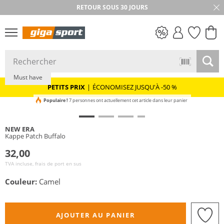
RETOUR SOUS 30 JOURS
PETITS PRIX
Must have
PETITS PRIX
|
ÉCONOMISEZ JUSQU'À -50 %
Populaire !
7 personnes ont actuellement cet article dans leur panier
NEW ERA
Kappe Patch Buffalo
32,00
TVA incluse, frais de port en sus
Couleur:
Camel
AJOUTER AU PANIER