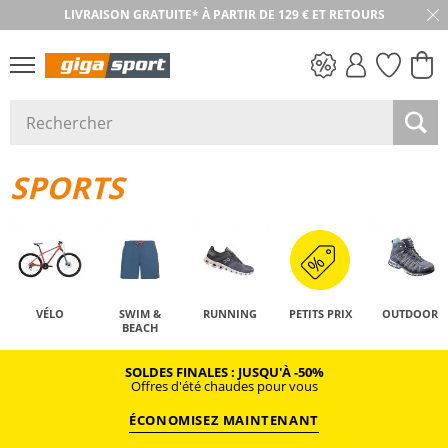
LIVRAISON GRATUITE* À PARTIR DE 129 € ET RETOURS
RETOUR SOUS 30 JOURS
PETITS PRIX
SPORTS
VÉLO
SWIM &
RUNNING
PETITS PRIX
OUTDOOR
BEACH
SOLDES FINALES : JUSQU'À -50%
Offres d'été chaudes pour vous
ÉCONOMISEZ MAINTENANT