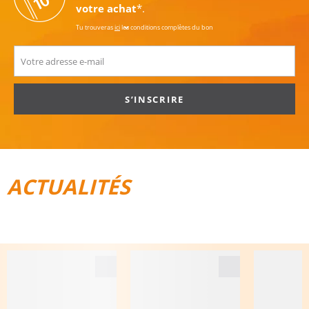
votre achat
*.
Tu trouveras
ici
les conditions complètes du bon
S’INSCRIRE
ACTUALITÉS
TOUT POUR LE VÉLO
BAGAGES DE VOYAGE