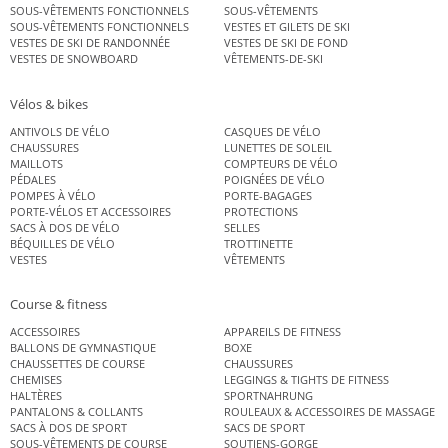
SOUS-VÊTEMENTS FONCTIONNELS
SOUS-VÊTEMENTS
SOUS-VÊTEMENTS FONCTIONNELS
VESTES ET GILETS DE SKI
VESTES DE SKI DE RANDONNÉE
VESTES DE SKI DE FOND
VESTES DE SNOWBOARD
VÊTEMENTS-DE-SKI
Vélos & bikes
ANTIVOLS DE VÉLO
CASQUES DE VÉLO
CHAUSSURES
LUNETTES DE SOLEIL
MAILLOTS
COMPTEURS DE VÉLO
PÉDALES
POIGNÉES DE VÉLO
POMPES À VÉLO
PORTE-BAGAGES
PORTE-VÉLOS ET ACCESSOIRES
PROTECTIONS
SACS À DOS DE VÉLO
SELLES
BÉQUILLES DE VÉLO
TROTTINETTE
VESTES
VÊTEMENTS
Course & fitness
ACCESSOIRES
APPAREILS DE FITNESS
BALLONS DE GYMNASTIQUE
BOXE
CHAUSSETTES DE COURSE
CHAUSSURES
CHEMISES
LEGGINGS & TIGHTS DE FITNESS
HALTÈRES
SPORTNAHRUNG
PANTALONS & COLLANTS
ROULEAUX & ACCESSOIRES DE MASSAGE
SACS À DOS DE SPORT
SACS DE SPORT
SOUS-VÊTEMENTS DE COURSE
SOUTIENS-GORGE