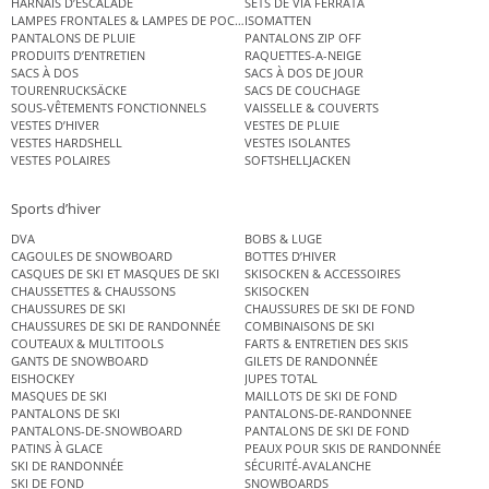
HARNAIS D’ESCALADE
SETS DE VIA FERRATA
LAMPES FRONTALES & LAMPES DE POCHE
ISOMATTEN
PANTALONS DE PLUIE
PANTALONS ZIP OFF
PRODUITS D’ENTRETIEN
RAQUETTES-A-NEIGE
SACS À DOS
SACS À DOS DE JOUR
TOURENRUCKSÄCKE
SACS DE COUCHAGE
SOUS-VÊTEMENTS FONCTIONNELS
VAISSELLE & COUVERTS
VESTES D’HIVER
VESTES DE PLUIE
VESTES HARDSHELL
VESTES ISOLANTES
VESTES POLAIRES
SOFTSHELLJACKEN
Sports d’hiver
DVA
BOBS & LUGE
CAGOULES DE SNOWBOARD
BOTTES D’HIVER
CASQUES DE SKI ET MASQUES DE SKI
SKISOCKEN & ACCESSOIRES
CHAUSSETTES & CHAUSSONS
SKISOCKEN
CHAUSSURES DE SKI
CHAUSSURES DE SKI DE FOND
CHAUSSURES DE SKI DE RANDONNÉE
COMBINAISONS DE SKI
COUTEAUX & MULTITOOLS
FARTS & ENTRETIEN DES SKIS
GANTS DE SNOWBOARD
GILETS DE RANDONNÉE
EISHOCKEY
JUPES TOTAL
MASQUES DE SKI
MAILLOTS DE SKI DE FOND
PANTALONS DE SKI
PANTALONS-DE-RANDONNEE
PANTALONS-DE-SNOWBOARD
PANTALONS DE SKI DE FOND
PATINS À GLACE
PEAUX POUR SKIS DE RANDONNÉE
SKI DE RANDONNÉE
SÉCURITÉ-AVALANCHE
SKI DE FOND
SNOWBOARDS