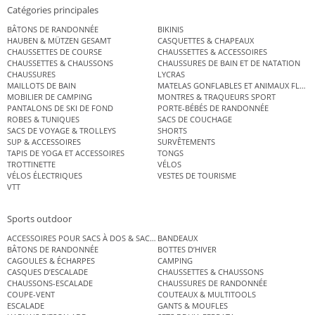
Catégories principales
BÂTONS DE RANDONNÉE
BIKINIS
HAUBEN & MÜTZEN GESAMT
CASQUETTES & CHAPEAUX
CHAUSSETTES DE COURSE
CHAUSSETTES & ACCESSOIRES
CHAUSSETTES & CHAUSSONS
CHAUSSURES DE BAIN ET DE NATATION
CHAUSSURES
LYCRAS
MAILLOTS DE BAIN
MATELAS GONFLABLES ET ANIMAUX FLOT
MOBILIER DE CAMPING
MONTRES & TRAQUEURS SPORT
PANTALONS DE SKI DE FOND
PORTE-BÉBÉS DE RANDONNÉE
ROBES & TUNIQUES
SACS DE COUCHAGE
SACS DE VOYAGE & TROLLEYS
SHORTS
SUP & ACCESSOIRES
SURVÊTEMENTS
TAPIS DE YOGA ET ACCESSOIRES
TONGS
TROTTINETTE
VÉLOS
VÉLOS ÉLECTRIQUES
VESTES DE TOURISME
VTT
Sports outdoor
ACCESSOIRES POUR SACS À DOS & SACS ÉTANCHES
BANDEAUX
BÂTONS DE RANDONNÉE
BOTTES D’HIVER
CAGOULES & ÉCHARPES
CAMPING
CASQUES D’ESCALADE
CHAUSSETTES & CHAUSSONS
CHAUSSONS-ESCALADE
CHAUSSURES DE RANDONNÉE
COUPE-VENT
COUTEAUX & MULTITOOLS
ESCALADE
GANTS & MOUFLES