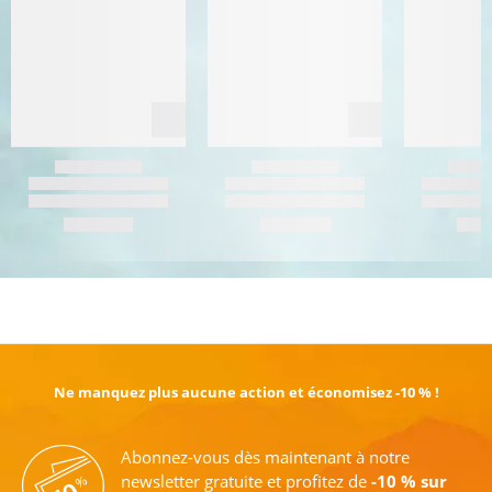
EN SAVOIR PLUS
Ne manquez plus aucune action et économisez -10 % !
Abonnez-vous dès maintenant à notre
newsletter gratuite et profitez de
-10 % sur