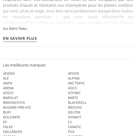
produits chauds et résistants aux intempéries pour les plaisirs outdoor
par vent, pluie et neige. Vous êtes ainsi parfaitement équipé dans toutes
les situations sportives – que vous soyez débutant*e ou
professionnel*le actif*ve à la montagne, dans la vallée, au bord de l’eau
ou dans l’eau.
EN SAVOIR PLUS
Les meilleures marques
ADIDAS
AEVOR
ALÉ
ALPINA
AIM'N
ARC'TERYX
ARENA
ASICS
ASSOS
ATOMIC
BABOLAT
BARTS
BIRKENSTOCK
BLACKROLL
BOGNER FIRE+ICE
BROOKS
BUFF
DEUTER
DOLOMITE
DYNAFIT
E9
F2
FALKE
FANATIC
FJÄLLRÄVEN
FOX