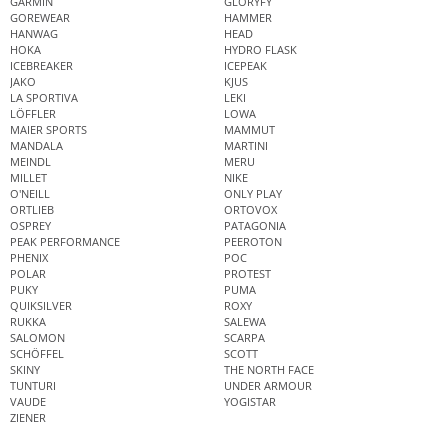
GARMIN
GLORYFY
GOREWEAR
HAMMER
HANWAG
HEAD
HOKA
HYDRO FLASK
ICEBREAKER
ICEPEAK
JAKO
KJUS
LA SPORTIVA
LEKI
LÖFFLER
LOWA
MAIER SPORTS
MAMMUT
MANDALA
MARTINI
MEINDL
MERU
MILLET
NIKE
O'NEILL
ONLY PLAY
ORTLIEB
ORTOVOX
OSPREY
PATAGONIA
PEAK PERFORMANCE
PEEROTON
PHENIX
POC
POLAR
PROTEST
PUKY
PUMA
QUIKSILVER
ROXY
RUKKA
SALEWA
SALOMON
SCARPA
SCHÖFFEL
SCOTT
SKINY
THE NORTH FACE
TUNTURI
UNDER ARMOUR
VAUDE
YOGISTAR
ZIENER