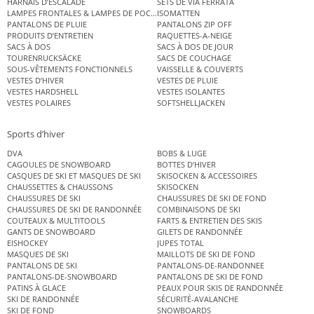
HARNAIS D’ESCALADE
SETS DE VIA FERRATA
LAMPES FRONTALES & LAMPES DE POCHE
ISOMATTEN
PANTALONS DE PLUIE
PANTALONS ZIP OFF
PRODUITS D’ENTRETIEN
RAQUETTES-A-NEIGE
SACS À DOS
SACS À DOS DE JOUR
TOURENRUCKSÄCKE
SACS DE COUCHAGE
SOUS-VÊTEMENTS FONCTIONNELS
VAISSELLE & COUVERTS
VESTES D’HIVER
VESTES DE PLUIE
VESTES HARDSHELL
VESTES ISOLANTES
VESTES POLAIRES
SOFTSHELLJACKEN
Sports d’hiver
DVA
BOBS & LUGE
CAGOULES DE SNOWBOARD
BOTTES D’HIVER
CASQUES DE SKI ET MASQUES DE SKI
SKISOCKEN & ACCESSOIRES
CHAUSSETTES & CHAUSSONS
SKISOCKEN
CHAUSSURES DE SKI
CHAUSSURES DE SKI DE FOND
CHAUSSURES DE SKI DE RANDONNÉE
COMBINAISONS DE SKI
COUTEAUX & MULTITOOLS
FARTS & ENTRETIEN DES SKIS
GANTS DE SNOWBOARD
GILETS DE RANDONNÉE
EISHOCKEY
JUPES TOTAL
MASQUES DE SKI
MAILLOTS DE SKI DE FOND
PANTALONS DE SKI
PANTALONS-DE-RANDONNEE
PANTALONS-DE-SNOWBOARD
PANTALONS DE SKI DE FOND
PATINS À GLACE
PEAUX POUR SKIS DE RANDONNÉE
SKI DE RANDONNÉE
SÉCURITÉ-AVALANCHE
SKI DE FOND
SNOWBOARDS