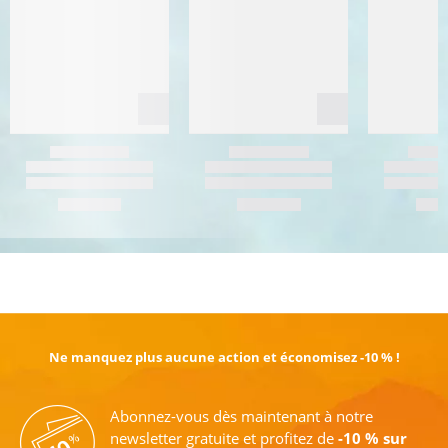
EN SAVOIR PLUS
Ne manquez plus aucune action et économisez -10 % !
Abonnez-vous dès maintenant à notre
newsletter gratuite et profitez de
-10 % sur