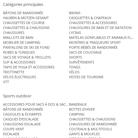
Catégories principales
BÂTONS DE RANDONNÉE
BIKINIS
HAUBEN & MÜTZEN GESAMT
CASQUETTES & CHAPEAUX
CHAUSSETTES DE COURSE
CHAUSSETTES & ACCESSOIRES
CHAUSSETTES & CHAUSSONS
CHAUSSURES DE BAIN ET DE NATATION
CHAUSSURES
LYCRAS
MAILLOTS DE BAIN
MATELAS GONFLABLES ET ANIMAUX FLOT
MOBILIER DE CAMPING
MONTRES & TRAQUEURS SPORT
PANTALONS DE SKI DE FOND
PORTE-BÉBÉS DE RANDONNÉE
ROBES & TUNIQUES
SACS DE COUCHAGE
SACS DE VOYAGE & TROLLEYS
SHORTS
SUP & ACCESSOIRES
SURVÊTEMENTS
TAPIS DE YOGA ET ACCESSOIRES
TONGS
TROTTINETTE
VÉLOS
VÉLOS ÉLECTRIQUES
VESTES DE TOURISME
VTT
Sports outdoor
ACCESSOIRES POUR SACS À DOS & SACS ÉTANCHES
BANDEAUX
BÂTONS DE RANDONNÉE
BOTTES D’HIVER
CAGOULES & ÉCHARPES
CAMPING
CASQUES D’ESCALADE
CHAUSSETTES & CHAUSSONS
CHAUSSONS-ESCALADE
CHAUSSURES DE RANDONNÉE
COUPE-VENT
COUTEAUX & MULTITOOLS
ESCALADE
GANTS & MOUFLES