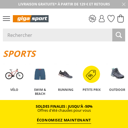
LIVRAISON GRATUITE* À PARTIR DE 129 € ET RETOURS
PETITS PRIX
SPORTS
VÉLO
SWIM &
RUNNING
PETITS PRIX
OUTDOOR
BEACH
SOLDES FINALES : JUSQU'À -50%
Offres d'été chaudes pour vous
ÉCONOMISEZ MAINTENANT