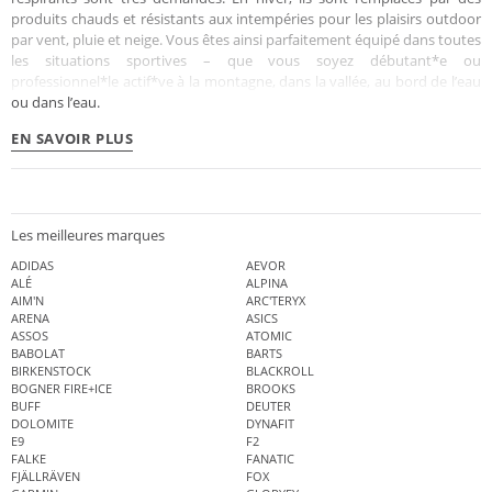
produits chauds et résistants aux intempéries pour les plaisirs outdoor
par vent, pluie et neige. Vous êtes ainsi parfaitement équipé dans toutes
les situations sportives – que vous soyez débutant*e ou
professionnel*le actif*ve à la montagne, dans la vallée, au bord de l’eau
ou dans l’eau.
EN SAVOIR PLUS
Les meilleures marques
ADIDAS
AEVOR
ALÉ
ALPINA
AIM'N
ARC'TERYX
ARENA
ASICS
ASSOS
ATOMIC
BABOLAT
BARTS
BIRKENSTOCK
BLACKROLL
BOGNER FIRE+ICE
BROOKS
BUFF
DEUTER
DOLOMITE
DYNAFIT
E9
F2
FALKE
FANATIC
FJÄLLRÄVEN
FOX