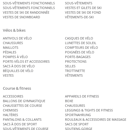
SOUS-VÊTEMENTS FONCTIONNELS
SOUS-VÊTEMENTS
SOUS-VÊTEMENTS FONCTIONNELS
VESTES ET GILETS DE SKI
VESTES DE SKI DE RANDONNÉE
VESTES DE SKI DE FOND
VESTES DE SNOWBOARD
VÊTEMENTS-DE-SKI
Vélos & bikes
ANTIVOLS DE VÉLO
CASQUES DE VÉLO
CHAUSSURES
LUNETTES DE SOLEIL
MAILLOTS
COMPTEURS DE VÉLO
PÉDALES
POIGNÉES DE VÉLO
POMPES À VÉLO
PORTE-BAGAGES
PORTE-VÉLOS ET ACCESSOIRES
PROTECTIONS
SACS À DOS DE VÉLO
SELLES
BÉQUILLES DE VÉLO
TROTTINETTE
VESTES
VÊTEMENTS
Course & fitness
ACCESSOIRES
APPAREILS DE FITNESS
BALLONS DE GYMNASTIQUE
BOXE
CHAUSSETTES DE COURSE
CHAUSSURES
CHEMISES
LEGGINGS & TIGHTS DE FITNESS
HALTÈRES
SPORTNAHRUNG
PANTALONS & COLLANTS
ROULEAUX & ACCESSOIRES DE MASSAGE
SACS À DOS DE SPORT
SACS DE SPORT
SOUS-VÊTEMENTS DE COURSE
SOUTIENS-GORGE