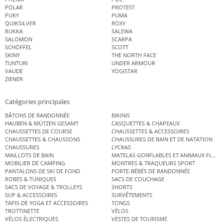
POLAR
PROTEST
PUKY
PUMA
QUIKSILVER
ROXY
RUKKA
SALEWA
SALOMON
SCARPA
SCHÖFFEL
SCOTT
SKINY
THE NORTH FACE
TUNTURI
UNDER ARMOUR
VAUDE
YOGISTAR
ZIENER
Catégories principales
BÂTONS DE RANDONNÉE
BIKINIS
HAUBEN & MÜTZEN GESAMT
CASQUETTES & CHAPEAUX
CHAUSSETTES DE COURSE
CHAUSSETTES & ACCESSOIRES
CHAUSSETTES & CHAUSSONS
CHAUSSURES DE BAIN ET DE NATATION
CHAUSSURES
LYCRAS
MAILLOTS DE BAIN
MATELAS GONFLABLES ET ANIMAUX FLOT
MOBILIER DE CAMPING
MONTRES & TRAQUEURS SPORT
PANTALONS DE SKI DE FOND
PORTE-BÉBÉS DE RANDONNÉE
ROBES & TUNIQUES
SACS DE COUCHAGE
SACS DE VOYAGE & TROLLEYS
SHORTS
SUP & ACCESSOIRES
SURVÊTEMENTS
TAPIS DE YOGA ET ACCESSOIRES
TONGS
TROTTINETTE
VÉLOS
VÉLOS ÉLECTRIQUES
VESTES DE TOURISME