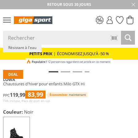
RETOUR SOUS 30 JOURS
Durable
GORE-TEX
PETITS PRIX
Résistant à l'eau
PETITS PRIX
|
ÉCONOMISEZ JUSQU'À -50 %
Populaire !
12 personnes regardent cet article en ce moment
DEAL
LOWA
Chaussures d'hiver pour enfants Milo GTX Hi
83,99
119,99
Économiser
maintenant
PPC
TVA incluse, frais de port en sus
Couleur:
Noir