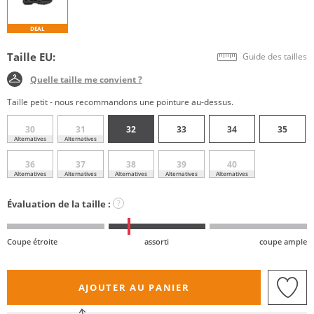
DEAL
Taille EU:
Guide des tailles
Quelle taille me convient ?
Taille petit - nous recommandons une pointure au-dessus.
30
31
32
33
34
35
Alternatives
Alternatives
36
37
38
39
40
Alternatives
Alternatives
Alternatives
Alternatives
Alternatives
Évaluation de la taille :
?
Coupe étroite
assorti
coupe ample
AJOUTER AU PANIER