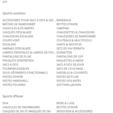
VTT
Sports outdoor
ACCESSOIRES POUR SACS À DOS & SACS ÉTANCHES
BANDEAUX
BÂTONS DE RANDONNÉE
BOTTES D’HIVER
CAGOULES & ÉCHARPES
CAMPING
CASQUES D’ESCALADE
CHAUSSETTES & CHAUSSONS
CHAUSSONS-ESCALADE
CHAUSSURES DE RANDONNÉE
COUPE-VENT
COUTEAUX & MULTITOOLS
ESCALADE
GANTS & MOUFLES
HARNAIS D’ESCALADE
SETS DE VIA FERRATA
LAMPES FRONTALES & LAMPES DE POCHE
ISOMATTEN
PANTALONS DE PLUIE
PANTALONS ZIP OFF
PRODUITS D’ENTRETIEN
RAQUETTES-A-NEIGE
SACS À DOS
SACS À DOS DE JOUR
TOURENRUCKSÄCKE
SACS DE COUCHAGE
SOUS-VÊTEMENTS FONCTIONNELS
VAISSELLE & COUVERTS
VESTES D’HIVER
VESTES DE PLUIE
VESTES HARDSHELL
VESTES ISOLANTES
VESTES POLAIRES
SOFTSHELLJACKEN
Sports d’hiver
DVA
BOBS & LUGE
CAGOULES DE SNOWBOARD
BOTTES D’HIVER
CASQUES DE SKI ET MASQUES DE SKI
SKISOCKEN & ACCESSOIRES