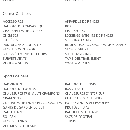
VESTES
VÊTEMENTS
Course & fitness
ACCESSOIRES
APPAREILS DE FITNESS
BALLONS DE GYMNASTIQUE
BOXE
CHAUSSETTES DE COURSE
CHAUSSURES
CHEMISES
LEGGINGS & TIGHTS DE FITNESS
HALTÈRES
SPORTNAHRUNG
PANTALONS & COLLANTS
ROULEAUX & ACCESSOIRES DE MASSAGE
SACS À DOS DE SPORT
SACS DE SPORT
SOUS-VÊTEMENTS DE COURSE
SOUTIENS-GORGE
SURVÊTEMENTS
TAPIS D’ENTRAÎNEMENT
VESTES & GILETS
YOGA & PILATES
Sports de balle
BADMINTON
BALLONS DE TENNIS
BALLONS DE FOOTBALL
BASKETBALL
CHAUSSURES TF & MULTI-CRAMPONS
CHAUSSURES D’INTÉRIEUR
CRAMPONS
CHAUSSURES DE TENNIS
CORDAGES DE TENNIS ET ACCESSOIRES DE TENNIS
ÉQUIPEMENT & ACCESSOIRES
GANTS DE GARDIEN DE BUT
PROTÈGE TIBIAS
PADEL TENNIS
RAQUETTES DE TENNIS
SQUASH
SACS DE FOOTBALL
SACS DE TENNIS
TENNIS
VÊTEMENTS DE TENNIS