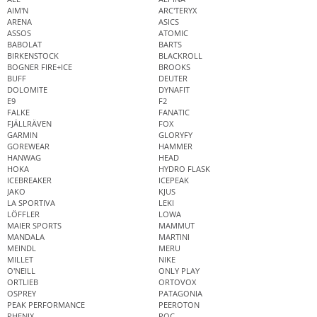
AIM'N
ARC'TERYX
ARENA
ASICS
ASSOS
ATOMIC
BABOLAT
BARTS
BIRKENSTOCK
BLACKROLL
BOGNER FIRE+ICE
BROOKS
BUFF
DEUTER
DOLOMITE
DYNAFIT
E9
F2
FALKE
FANATIC
FJÄLLRÄVEN
FOX
GARMIN
GLORYFY
GOREWEAR
HAMMER
HANWAG
HEAD
HOKA
HYDRO FLASK
ICEBREAKER
ICEPEAK
JAKO
KJUS
LA SPORTIVA
LEKI
LÖFFLER
LOWA
MAIER SPORTS
MAMMUT
MANDALA
MARTINI
MEINDL
MERU
MILLET
NIKE
O'NEILL
ONLY PLAY
ORTLIEB
ORTOVOX
OSPREY
PATAGONIA
PEAK PERFORMANCE
PEEROTON
PHENIX
POC