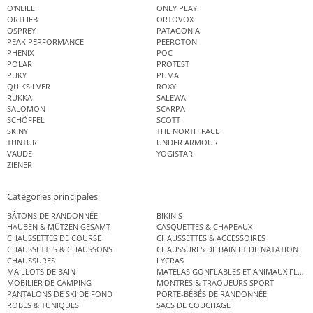
O'NEILL
ONLY PLAY
ORTLIEB
ORTOVOX
OSPREY
PATAGONIA
PEAK PERFORMANCE
PEEROTON
PHENIX
POC
POLAR
PROTEST
PUKY
PUMA
QUIKSILVER
ROXY
RUKKA
SALEWA
SALOMON
SCARPA
SCHÖFFEL
SCOTT
SKINY
THE NORTH FACE
TUNTURI
UNDER ARMOUR
VAUDE
YOGISTAR
ZIENER
Catégories principales
BÂTONS DE RANDONNÉE
BIKINIS
HAUBEN & MÜTZEN GESAMT
CASQUETTES & CHAPEAUX
CHAUSSETTES DE COURSE
CHAUSSETTES & ACCESSOIRES
CHAUSSETTES & CHAUSSONS
CHAUSSURES DE BAIN ET DE NATATION
CHAUSSURES
LYCRAS
MAILLOTS DE BAIN
MATELAS GONFLABLES ET ANIMAUX FLOT
MOBILIER DE CAMPING
MONTRES & TRAQUEURS SPORT
PANTALONS DE SKI DE FOND
PORTE-BÉBÉS DE RANDONNÉE
ROBES & TUNIQUES
SACS DE COUCHAGE