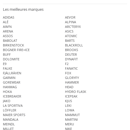
Les meilleures marques
ADIDAS
AEVOR
ALÉ
ALPINA
AIM'N
ARC'TERYX
ARENA
ASICS
ASSOS
ATOMIC
BABOLAT
BARTS
BIRKENSTOCK
BLACKROLL
BOGNER FIRE+ICE
BROOKS
BUFF
DEUTER
DOLOMITE
DYNAFIT
E9
F2
FALKE
FANATIC
FJÄLLRÄVEN
FOX
GARMIN
GLORYFY
GOREWEAR
HAMMER
HANWAG
HEAD
HOKA
HYDRO FLASK
ICEBREAKER
ICEPEAK
JAKO
KJUS
LA SPORTIVA
LEKI
LÖFFLER
LOWA
MAIER SPORTS
MAMMUT
MANDALA
MARTINI
MEINDL
MERU
MILLET
NIKE