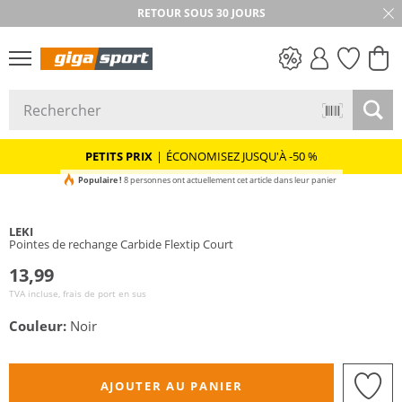
RETOUR SOUS 30 JOURS
PETITS PRIX
PETITS PRIX
|
ÉCONOMISEZ JUSQU'À -50 %
Populaire !
8 personnes ont actuellement cet article dans leur panier
LEKI
Pointes de rechange Carbide Flextip Court
13,99
TVA incluse, frais de port en sus
Couleur:
Noir
AJOUTER AU PANIER