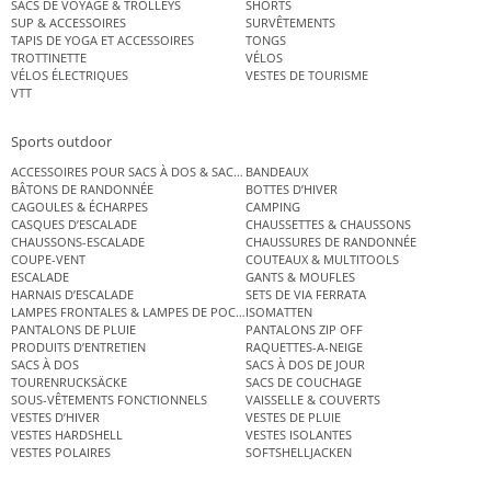
SACS DE VOYAGE & TROLLEYS
SHORTS
SUP & ACCESSOIRES
SURVÊTEMENTS
TAPIS DE YOGA ET ACCESSOIRES
TONGS
TROTTINETTE
VÉLOS
VÉLOS ÉLECTRIQUES
VESTES DE TOURISME
VTT
Sports outdoor
ACCESSOIRES POUR SACS À DOS & SACS ÉTANCHES
BANDEAUX
BÂTONS DE RANDONNÉE
BOTTES D’HIVER
CAGOULES & ÉCHARPES
CAMPING
CASQUES D’ESCALADE
CHAUSSETTES & CHAUSSONS
CHAUSSONS-ESCALADE
CHAUSSURES DE RANDONNÉE
COUPE-VENT
COUTEAUX & MULTITOOLS
ESCALADE
GANTS & MOUFLES
HARNAIS D’ESCALADE
SETS DE VIA FERRATA
LAMPES FRONTALES & LAMPES DE POCHE
ISOMATTEN
PANTALONS DE PLUIE
PANTALONS ZIP OFF
PRODUITS D’ENTRETIEN
RAQUETTES-A-NEIGE
SACS À DOS
SACS À DOS DE JOUR
TOURENRUCKSÄCKE
SACS DE COUCHAGE
SOUS-VÊTEMENTS FONCTIONNELS
VAISSELLE & COUVERTS
VESTES D’HIVER
VESTES DE PLUIE
VESTES HARDSHELL
VESTES ISOLANTES
VESTES POLAIRES
SOFTSHELLJACKEN