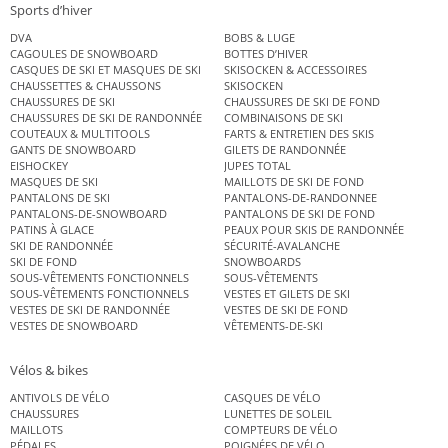
Sports d’hiver
DVA
BOBS & LUGE
CAGOULES DE SNOWBOARD
BOTTES D’HIVER
CASQUES DE SKI ET MASQUES DE SKI
SKISOCKEN & ACCESSOIRES
CHAUSSETTES & CHAUSSONS
SKISOCKEN
CHAUSSURES DE SKI
CHAUSSURES DE SKI DE FOND
CHAUSSURES DE SKI DE RANDONNÉE
COMBINAISONS DE SKI
COUTEAUX & MULTITOOLS
FARTS & ENTRETIEN DES SKIS
GANTS DE SNOWBOARD
GILETS DE RANDONNÉE
EISHOCKEY
JUPES TOTAL
MASQUES DE SKI
MAILLOTS DE SKI DE FOND
PANTALONS DE SKI
PANTALONS-DE-RANDONNEE
PANTALONS-DE-SNOWBOARD
PANTALONS DE SKI DE FOND
PATINS À GLACE
PEAUX POUR SKIS DE RANDONNÉE
SKI DE RANDONNÉE
SÉCURITÉ-AVALANCHE
SKI DE FOND
SNOWBOARDS
SOUS-VÊTEMENTS FONCTIONNELS
SOUS-VÊTEMENTS
SOUS-VÊTEMENTS FONCTIONNELS
VESTES ET GILETS DE SKI
VESTES DE SKI DE RANDONNÉE
VESTES DE SKI DE FOND
VESTES DE SNOWBOARD
VÊTEMENTS-DE-SKI
Vélos & bikes
ANTIVOLS DE VÉLO
CASQUES DE VÉLO
CHAUSSURES
LUNETTES DE SOLEIL
MAILLOTS
COMPTEURS DE VÉLO
PÉDALES
POIGNÉES DE VÉLO