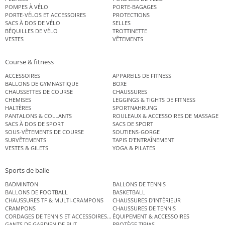
POMPES À VÉLO
PORTE-BAGAGES
PORTE-VÉLOS ET ACCESSOIRES
PROTECTIONS
SACS À DOS DE VÉLO
SELLES
BÉQUILLES DE VÉLO
TROTTINETTE
VESTES
VÊTEMENTS
Course & fitness
ACCESSOIRES
APPAREILS DE FITNESS
BALLONS DE GYMNASTIQUE
BOXE
CHAUSSETTES DE COURSE
CHAUSSURES
CHEMISES
LEGGINGS & TIGHTS DE FITNESS
HALTÈRES
SPORTNAHRUNG
PANTALONS & COLLANTS
ROULEAUX & ACCESSOIRES DE MASSAGE
SACS À DOS DE SPORT
SACS DE SPORT
SOUS-VÊTEMENTS DE COURSE
SOUTIENS-GORGE
SURVÊTEMENTS
TAPIS D’ENTRAÎNEMENT
VESTES & GILETS
YOGA & PILATES
Sports de balle
BADMINTON
BALLONS DE TENNIS
BALLONS DE FOOTBALL
BASKETBALL
CHAUSSURES TF & MULTI-CRAMPONS
CHAUSSURES D’INTÉRIEUR
CRAMPONS
CHAUSSURES DE TENNIS
CORDAGES DE TENNIS ET ACCESSOIRES DE TENNIS
ÉQUIPEMENT & ACCESSOIRES
GANTS DE GARDIEN DE BUT
PROTÈGE TIBIAS