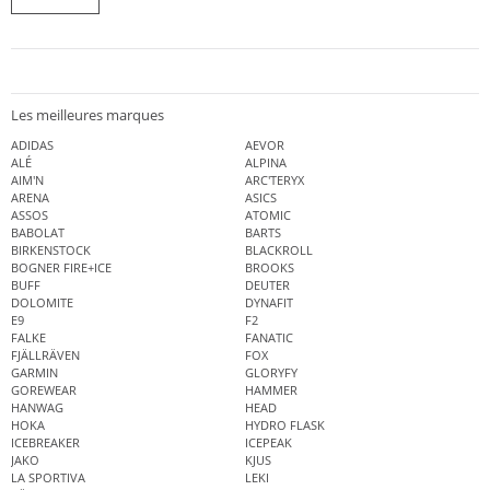
Les meilleures marques
ADIDAS
AEVOR
ALÉ
ALPINA
AIM'N
ARC'TERYX
ARENA
ASICS
ASSOS
ATOMIC
BABOLAT
BARTS
BIRKENSTOCK
BLACKROLL
BOGNER FIRE+ICE
BROOKS
BUFF
DEUTER
DOLOMITE
DYNAFIT
E9
F2
FALKE
FANATIC
FJÄLLRÄVEN
FOX
GARMIN
GLORYFY
GOREWEAR
HAMMER
HANWAG
HEAD
HOKA
HYDRO FLASK
ICEBREAKER
ICEPEAK
JAKO
KJUS
LA SPORTIVA
LEKI