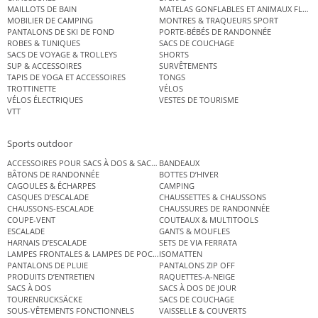
MAILLOTS DE BAIN
MATELAS GONFLABLES ET ANIMAUX FLOT
MOBILIER DE CAMPING
MONTRES & TRAQUEURS SPORT
PANTALONS DE SKI DE FOND
PORTE-BÉBÉS DE RANDONNÉE
ROBES & TUNIQUES
SACS DE COUCHAGE
SACS DE VOYAGE & TROLLEYS
SHORTS
SUP & ACCESSOIRES
SURVÊTEMENTS
TAPIS DE YOGA ET ACCESSOIRES
TONGS
TROTTINETTE
VÉLOS
VÉLOS ÉLECTRIQUES
VESTES DE TOURISME
VTT
Sports outdoor
ACCESSOIRES POUR SACS À DOS & SACS ÉTANCHES
BANDEAUX
BÂTONS DE RANDONNÉE
BOTTES D’HIVER
CAGOULES & ÉCHARPES
CAMPING
CASQUES D’ESCALADE
CHAUSSETTES & CHAUSSONS
CHAUSSONS-ESCALADE
CHAUSSURES DE RANDONNÉE
COUPE-VENT
COUTEAUX & MULTITOOLS
ESCALADE
GANTS & MOUFLES
HARNAIS D’ESCALADE
SETS DE VIA FERRATA
LAMPES FRONTALES & LAMPES DE POCHE
ISOMATTEN
PANTALONS DE PLUIE
PANTALONS ZIP OFF
PRODUITS D’ENTRETIEN
RAQUETTES-A-NEIGE
SACS À DOS
SACS À DOS DE JOUR
TOURENRUCKSÄCKE
SACS DE COUCHAGE
SOUS-VÊTEMENTS FONCTIONNELS
VAISSELLE & COUVERTS