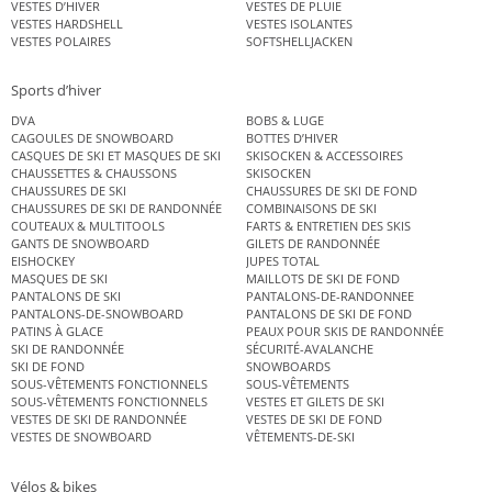
VESTES D’HIVER
VESTES DE PLUIE
VESTES HARDSHELL
VESTES ISOLANTES
VESTES POLAIRES
SOFTSHELLJACKEN
Sports d’hiver
DVA
BOBS & LUGE
CAGOULES DE SNOWBOARD
BOTTES D’HIVER
CASQUES DE SKI ET MASQUES DE SKI
SKISOCKEN & ACCESSOIRES
CHAUSSETTES & CHAUSSONS
SKISOCKEN
CHAUSSURES DE SKI
CHAUSSURES DE SKI DE FOND
CHAUSSURES DE SKI DE RANDONNÉE
COMBINAISONS DE SKI
COUTEAUX & MULTITOOLS
FARTS & ENTRETIEN DES SKIS
GANTS DE SNOWBOARD
GILETS DE RANDONNÉE
EISHOCKEY
JUPES TOTAL
MASQUES DE SKI
MAILLOTS DE SKI DE FOND
PANTALONS DE SKI
PANTALONS-DE-RANDONNEE
PANTALONS-DE-SNOWBOARD
PANTALONS DE SKI DE FOND
PATINS À GLACE
PEAUX POUR SKIS DE RANDONNÉE
SKI DE RANDONNÉE
SÉCURITÉ-AVALANCHE
SKI DE FOND
SNOWBOARDS
SOUS-VÊTEMENTS FONCTIONNELS
SOUS-VÊTEMENTS
SOUS-VÊTEMENTS FONCTIONNELS
VESTES ET GILETS DE SKI
VESTES DE SKI DE RANDONNÉE
VESTES DE SKI DE FOND
VESTES DE SNOWBOARD
VÊTEMENTS-DE-SKI
Vélos & bikes