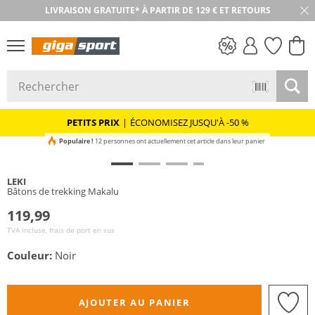
LIVRAISON GRATUITE* À PARTIR DE 129 € ET RETOURS
RETOUR SOUS 30 JOURS
PETITS PRIX
PETITS PRIX
|
ÉCONOMISEZ JUSQU'À -50 %
Populaire !
12 personnes ont actuellement cet article dans leur panier
LEKI
Bâtons de trekking Makalu
119,99
TVA incluse, frais de port en sus
Couleur:
Noir
AJOUTER AU PANIER