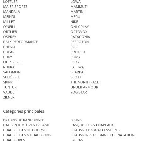
LÖFFLER
LOWA
MAIER SPORTS
MAMMUT
MANDALA
MARTINI
MEINDL
MERU
MILLET
NIKE
O'NEILL
ONLY PLAY
ORTLIEB
ORTOVOX
OSPREY
PATAGONIA
PEAK PERFORMANCE
PEEROTON
PHENIX
POC
POLAR
PROTEST
PUKY
PUMA
QUIKSILVER
ROXY
RUKKA
SALEWA
SALOMON
SCARPA
SCHÖFFEL
SCOTT
SKINY
THE NORTH FACE
TUNTURI
UNDER ARMOUR
VAUDE
YOGISTAR
ZIENER
Catégories principales
BÂTONS DE RANDONNÉE
BIKINIS
HAUBEN & MÜTZEN GESAMT
CASQUETTES & CHAPEAUX
CHAUSSETTES DE COURSE
CHAUSSETTES & ACCESSOIRES
CHAUSSETTES & CHAUSSONS
CHAUSSURES DE BAIN ET DE NATATION
CHAUSSURES
LYCRAS