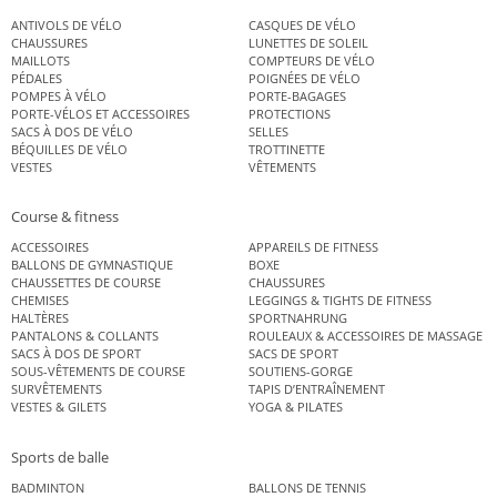
ANTIVOLS DE VÉLO
CASQUES DE VÉLO
CHAUSSURES
LUNETTES DE SOLEIL
MAILLOTS
COMPTEURS DE VÉLO
PÉDALES
POIGNÉES DE VÉLO
POMPES À VÉLO
PORTE-BAGAGES
PORTE-VÉLOS ET ACCESSOIRES
PROTECTIONS
SACS À DOS DE VÉLO
SELLES
BÉQUILLES DE VÉLO
TROTTINETTE
VESTES
VÊTEMENTS
Course & fitness
ACCESSOIRES
APPAREILS DE FITNESS
BALLONS DE GYMNASTIQUE
BOXE
CHAUSSETTES DE COURSE
CHAUSSURES
CHEMISES
LEGGINGS & TIGHTS DE FITNESS
HALTÈRES
SPORTNAHRUNG
PANTALONS & COLLANTS
ROULEAUX & ACCESSOIRES DE MASSAGE
SACS À DOS DE SPORT
SACS DE SPORT
SOUS-VÊTEMENTS DE COURSE
SOUTIENS-GORGE
SURVÊTEMENTS
TAPIS D’ENTRAÎNEMENT
VESTES & GILETS
YOGA & PILATES
Sports de balle
BADMINTON
BALLONS DE TENNIS