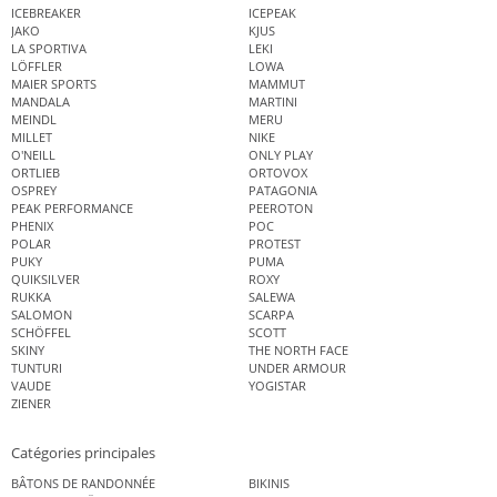
ICEBREAKER
ICEPEAK
JAKO
KJUS
LA SPORTIVA
LEKI
LÖFFLER
LOWA
MAIER SPORTS
MAMMUT
MANDALA
MARTINI
MEINDL
MERU
MILLET
NIKE
O'NEILL
ONLY PLAY
ORTLIEB
ORTOVOX
OSPREY
PATAGONIA
PEAK PERFORMANCE
PEEROTON
PHENIX
POC
POLAR
PROTEST
PUKY
PUMA
QUIKSILVER
ROXY
RUKKA
SALEWA
SALOMON
SCARPA
SCHÖFFEL
SCOTT
SKINY
THE NORTH FACE
TUNTURI
UNDER ARMOUR
VAUDE
YOGISTAR
ZIENER
Catégories principales
BÂTONS DE RANDONNÉE
BIKINIS