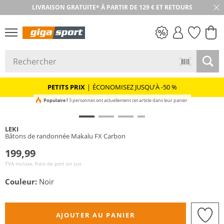
LIVRAISON GRATUITE* À PARTIR DE 129 € ET RETOURS
RETOUR SOUS 30 JOURS
PETITS PRIX
PETITS PRIX
|
ÉCONOMISEZ JUSQU'À -50 %
Populaire !
3 personnes ont actuellement cet article dans leur panier
LEKI
Bâtons de randonnée Makalu FX Carbon
199,99
TVA incluse, frais de port en sus
Couleur:
Noir
AJOUTER AU PANIER