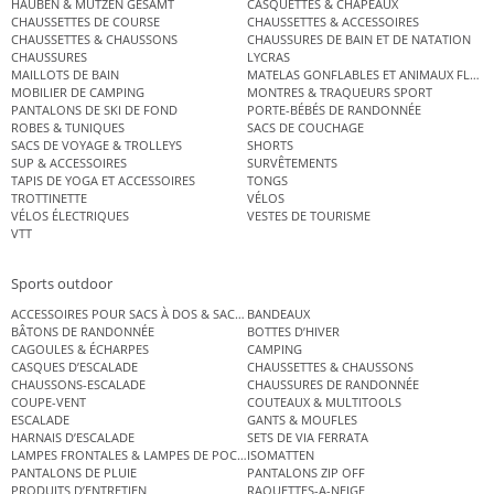
HAUBEN & MÜTZEN GESAMT
CASQUETTES & CHAPEAUX
CHAUSSETTES DE COURSE
CHAUSSETTES & ACCESSOIRES
CHAUSSETTES & CHAUSSONS
CHAUSSURES DE BAIN ET DE NATATION
CHAUSSURES
LYCRAS
MAILLOTS DE BAIN
MATELAS GONFLABLES ET ANIMAUX FLOT
MOBILIER DE CAMPING
MONTRES & TRAQUEURS SPORT
PANTALONS DE SKI DE FOND
PORTE-BÉBÉS DE RANDONNÉE
ROBES & TUNIQUES
SACS DE COUCHAGE
SACS DE VOYAGE & TROLLEYS
SHORTS
SUP & ACCESSOIRES
SURVÊTEMENTS
TAPIS DE YOGA ET ACCESSOIRES
TONGS
TROTTINETTE
VÉLOS
VÉLOS ÉLECTRIQUES
VESTES DE TOURISME
VTT
Sports outdoor
ACCESSOIRES POUR SACS À DOS & SACS ÉTANCHES
BANDEAUX
BÂTONS DE RANDONNÉE
BOTTES D’HIVER
CAGOULES & ÉCHARPES
CAMPING
CASQUES D’ESCALADE
CHAUSSETTES & CHAUSSONS
CHAUSSONS-ESCALADE
CHAUSSURES DE RANDONNÉE
COUPE-VENT
COUTEAUX & MULTITOOLS
ESCALADE
GANTS & MOUFLES
HARNAIS D’ESCALADE
SETS DE VIA FERRATA
LAMPES FRONTALES & LAMPES DE POCHE
ISOMATTEN
PANTALONS DE PLUIE
PANTALONS ZIP OFF
PRODUITS D’ENTRETIEN
RAQUETTES-A-NEIGE