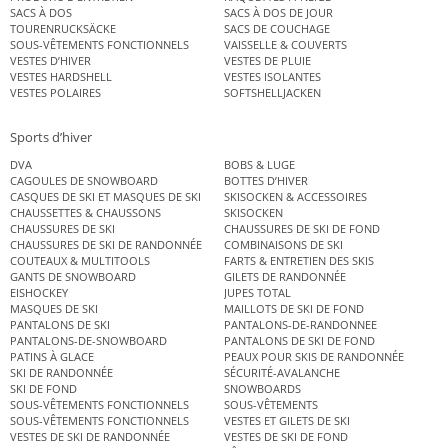
SACS À DOS
SACS À DOS DE JOUR
TOURENRUCKSÄCKE
SACS DE COUCHAGE
SOUS-VÊTEMENTS FONCTIONNELS
VAISSELLE & COUVERTS
VESTES D’HIVER
VESTES DE PLUIE
VESTES HARDSHELL
VESTES ISOLANTES
VESTES POLAIRES
SOFTSHELLJACKEN
Sports d’hiver
DVA
BOBS & LUGE
CAGOULES DE SNOWBOARD
BOTTES D’HIVER
CASQUES DE SKI ET MASQUES DE SKI
SKISOCKEN & ACCESSOIRES
CHAUSSETTES & CHAUSSONS
SKISOCKEN
CHAUSSURES DE SKI
CHAUSSURES DE SKI DE FOND
CHAUSSURES DE SKI DE RANDONNÉE
COMBINAISONS DE SKI
COUTEAUX & MULTITOOLS
FARTS & ENTRETIEN DES SKIS
GANTS DE SNOWBOARD
GILETS DE RANDONNÉE
EISHOCKEY
JUPES TOTAL
MASQUES DE SKI
MAILLOTS DE SKI DE FOND
PANTALONS DE SKI
PANTALONS-DE-RANDONNEE
PANTALONS-DE-SNOWBOARD
PANTALONS DE SKI DE FOND
PATINS À GLACE
PEAUX POUR SKIS DE RANDONNÉE
SKI DE RANDONNÉE
SÉCURITÉ-AVALANCHE
SKI DE FOND
SNOWBOARDS
SOUS-VÊTEMENTS FONCTIONNELS
SOUS-VÊTEMENTS
SOUS-VÊTEMENTS FONCTIONNELS
VESTES ET GILETS DE SKI
VESTES DE SKI DE RANDONNÉE
VESTES DE SKI DE FOND