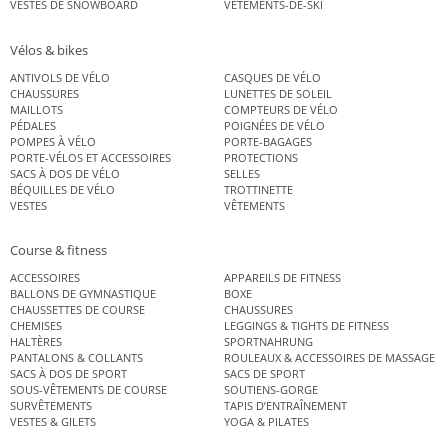
VESTES DE SNOWBOARD
VÊTEMENTS-DE-SKI
Vélos & bikes
ANTIVOLS DE VÉLO
CASQUES DE VÉLO
CHAUSSURES
LUNETTES DE SOLEIL
MAILLOTS
COMPTEURS DE VÉLO
PÉDALES
POIGNÉES DE VÉLO
POMPES À VÉLO
PORTE-BAGAGES
PORTE-VÉLOS ET ACCESSOIRES
PROTECTIONS
SACS À DOS DE VÉLO
SELLES
BÉQUILLES DE VÉLO
TROTTINETTE
VESTES
VÊTEMENTS
Course & fitness
ACCESSOIRES
APPAREILS DE FITNESS
BALLONS DE GYMNASTIQUE
BOXE
CHAUSSETTES DE COURSE
CHAUSSURES
CHEMISES
LEGGINGS & TIGHTS DE FITNESS
HALTÈRES
SPORTNAHRUNG
PANTALONS & COLLANTS
ROULEAUX & ACCESSOIRES DE MASSAGE
SACS À DOS DE SPORT
SACS DE SPORT
SOUS-VÊTEMENTS DE COURSE
SOUTIENS-GORGE
SURVÊTEMENTS
TAPIS D’ENTRAÎNEMENT
VESTES & GILETS
YOGA & PILATES