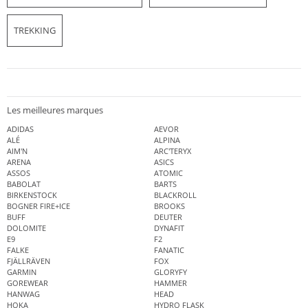
TREKKING
Les meilleures marques
ADIDAS
AEVOR
ALÉ
ALPINA
AIM'N
ARC'TERYX
ARENA
ASICS
ASSOS
ATOMIC
BABOLAT
BARTS
BIRKENSTOCK
BLACKROLL
BOGNER FIRE+ICE
BROOKS
BUFF
DEUTER
DOLOMITE
DYNAFIT
E9
F2
FALKE
FANATIC
FJÄLLRÄVEN
FOX
GARMIN
GLORYFY
GOREWEAR
HAMMER
HANWAG
HEAD
HOKA
HYDRO FLASK