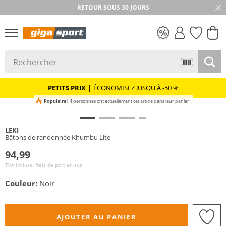
RETOUR SOUS 30 JOURS
PETITS PRIX
PETITS PRIX
|
ÉCONOMISEZ JUSQU'À -50 %
Populaire !
4 personnes ont actuellement cet article dans leur panier
LEKI
Bâtons de randonnée Khumbu Lite
94,99
TVA incluse, frais de port en sus
Couleur:
Noir
AJOUTER AU PANIER