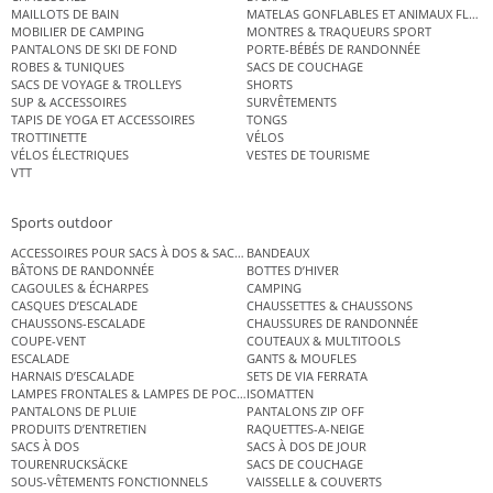
MAILLOTS DE BAIN
MATELAS GONFLABLES ET ANIMAUX FLOT
MOBILIER DE CAMPING
MONTRES & TRAQUEURS SPORT
PANTALONS DE SKI DE FOND
PORTE-BÉBÉS DE RANDONNÉE
ROBES & TUNIQUES
SACS DE COUCHAGE
SACS DE VOYAGE & TROLLEYS
SHORTS
SUP & ACCESSOIRES
SURVÊTEMENTS
TAPIS DE YOGA ET ACCESSOIRES
TONGS
TROTTINETTE
VÉLOS
VÉLOS ÉLECTRIQUES
VESTES DE TOURISME
VTT
Sports outdoor
ACCESSOIRES POUR SACS À DOS & SACS ÉTANCHES
BANDEAUX
BÂTONS DE RANDONNÉE
BOTTES D’HIVER
CAGOULES & ÉCHARPES
CAMPING
CASQUES D’ESCALADE
CHAUSSETTES & CHAUSSONS
CHAUSSONS-ESCALADE
CHAUSSURES DE RANDONNÉE
COUPE-VENT
COUTEAUX & MULTITOOLS
ESCALADE
GANTS & MOUFLES
HARNAIS D’ESCALADE
SETS DE VIA FERRATA
LAMPES FRONTALES & LAMPES DE POCHE
ISOMATTEN
PANTALONS DE PLUIE
PANTALONS ZIP OFF
PRODUITS D’ENTRETIEN
RAQUETTES-A-NEIGE
SACS À DOS
SACS À DOS DE JOUR
TOURENRUCKSÄCKE
SACS DE COUCHAGE
SOUS-VÊTEMENTS FONCTIONNELS
VAISSELLE & COUVERTS