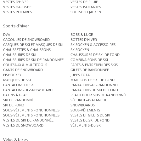
VESTES D’HIVER
VESTES DE PLUIE
VESTES HARDSHELL
VESTES ISOLANTES
VESTES POLAIRES
SOFTSHELLJACKEN
Sports d’hiver
DVA
BOBS & LUGE
CAGOULES DE SNOWBOARD
BOTTES D’HIVER
CASQUES DE SKI ET MASQUES DE SKI
SKISOCKEN & ACCESSOIRES
CHAUSSETTES & CHAUSSONS
SKISOCKEN
CHAUSSURES DE SKI
CHAUSSURES DE SKI DE FOND
CHAUSSURES DE SKI DE RANDONNÉE
COMBINAISONS DE SKI
COUTEAUX & MULTITOOLS
FARTS & ENTRETIEN DES SKIS
GANTS DE SNOWBOARD
GILETS DE RANDONNÉE
EISHOCKEY
JUPES TOTAL
MASQUES DE SKI
MAILLOTS DE SKI DE FOND
PANTALONS DE SKI
PANTALONS-DE-RANDONNEE
PANTALONS-DE-SNOWBOARD
PANTALONS DE SKI DE FOND
PATINS À GLACE
PEAUX POUR SKIS DE RANDONNÉE
SKI DE RANDONNÉE
SÉCURITÉ-AVALANCHE
SKI DE FOND
SNOWBOARDS
SOUS-VÊTEMENTS FONCTIONNELS
SOUS-VÊTEMENTS
SOUS-VÊTEMENTS FONCTIONNELS
VESTES ET GILETS DE SKI
VESTES DE SKI DE RANDONNÉE
VESTES DE SKI DE FOND
VESTES DE SNOWBOARD
VÊTEMENTS-DE-SKI
Vélos & bikes