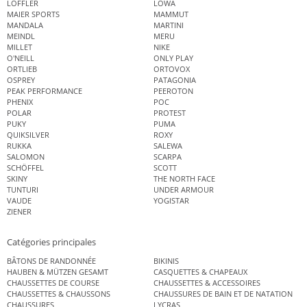
LÖFFLER
LOWA
MAIER SPORTS
MAMMUT
MANDALA
MARTINI
MEINDL
MERU
MILLET
NIKE
O'NEILL
ONLY PLAY
ORTLIEB
ORTOVOX
OSPREY
PATAGONIA
PEAK PERFORMANCE
PEEROTON
PHENIX
POC
POLAR
PROTEST
PUKY
PUMA
QUIKSILVER
ROXY
RUKKA
SALEWA
SALOMON
SCARPA
SCHÖFFEL
SCOTT
SKINY
THE NORTH FACE
TUNTURI
UNDER ARMOUR
VAUDE
YOGISTAR
ZIENER
Catégories principales
BÂTONS DE RANDONNÉE
BIKINIS
HAUBEN & MÜTZEN GESAMT
CASQUETTES & CHAPEAUX
CHAUSSETTES DE COURSE
CHAUSSETTES & ACCESSOIRES
CHAUSSETTES & CHAUSSONS
CHAUSSURES DE BAIN ET DE NATATION
CHAUSSURES
LYCRAS