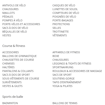
ANTIVOLS DE VÉLO
CASQUES DE VÉLO
CHAUSSURES
LUNETTES DE SOLEIL
MAILLOTS
COMPTEURS DE VÉLO
PÉDALES
POIGNÉES DE VÉLO
POMPES À VÉLO
PORTE-BAGAGES
PORTE-VÉLOS ET ACCESSOIRES
PROTECTIONS
SACS À DOS DE VÉLO
SELLES
BÉQUILLES DE VÉLO
TROTTINETTE
VESTES
VÊTEMENTS
Course & fitness
ACCESSOIRES
APPAREILS DE FITNESS
BALLONS DE GYMNASTIQUE
BOXE
CHAUSSETTES DE COURSE
CHAUSSURES
CHEMISES
LEGGINGS & TIGHTS DE FITNESS
HALTÈRES
SPORTNAHRUNG
PANTALONS & COLLANTS
ROULEAUX & ACCESSOIRES DE MASSAGE
SACS À DOS DE SPORT
SACS DE SPORT
SOUS-VÊTEMENTS DE COURSE
SOUTIENS-GORGE
SURVÊTEMENTS
TAPIS D’ENTRAÎNEMENT
VESTES & GILETS
YOGA & PILATES
Sports de balle
BADMINTON
BALLONS DE TENNIS