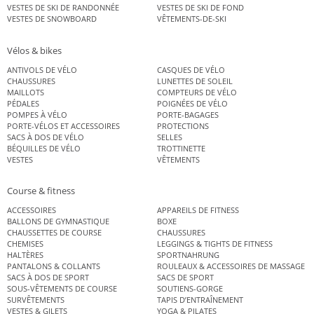
VESTES DE SKI DE RANDONNÉE
VESTES DE SKI DE FOND
VESTES DE SNOWBOARD
VÊTEMENTS-DE-SKI
Vélos & bikes
ANTIVOLS DE VÉLO
CASQUES DE VÉLO
CHAUSSURES
LUNETTES DE SOLEIL
MAILLOTS
COMPTEURS DE VÉLO
PÉDALES
POIGNÉES DE VÉLO
POMPES À VÉLO
PORTE-BAGAGES
PORTE-VÉLOS ET ACCESSOIRES
PROTECTIONS
SACS À DOS DE VÉLO
SELLES
BÉQUILLES DE VÉLO
TROTTINETTE
VESTES
VÊTEMENTS
Course & fitness
ACCESSOIRES
APPAREILS DE FITNESS
BALLONS DE GYMNASTIQUE
BOXE
CHAUSSETTES DE COURSE
CHAUSSURES
CHEMISES
LEGGINGS & TIGHTS DE FITNESS
HALTÈRES
SPORTNAHRUNG
PANTALONS & COLLANTS
ROULEAUX & ACCESSOIRES DE MASSAGE
SACS À DOS DE SPORT
SACS DE SPORT
SOUS-VÊTEMENTS DE COURSE
SOUTIENS-GORGE
SURVÊTEMENTS
TAPIS D’ENTRAÎNEMENT
VESTES & GILETS
YOGA & PILATES