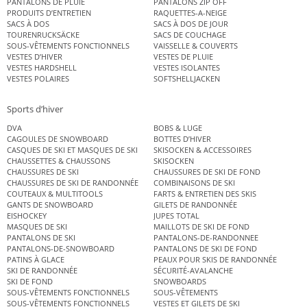
PANTALONS DE PLUIE
PANTALONS ZIP OFF
PRODUITS D’ENTRETIEN
RAQUETTES-A-NEIGE
SACS À DOS
SACS À DOS DE JOUR
TOURENRUCKSÄCKE
SACS DE COUCHAGE
SOUS-VÊTEMENTS FONCTIONNELS
VAISSELLE & COUVERTS
VESTES D’HIVER
VESTES DE PLUIE
VESTES HARDSHELL
VESTES ISOLANTES
VESTES POLAIRES
SOFTSHELLJACKEN
Sports d’hiver
DVA
BOBS & LUGE
CAGOULES DE SNOWBOARD
BOTTES D’HIVER
CASQUES DE SKI ET MASQUES DE SKI
SKISOCKEN & ACCESSOIRES
CHAUSSETTES & CHAUSSONS
SKISOCKEN
CHAUSSURES DE SKI
CHAUSSURES DE SKI DE FOND
CHAUSSURES DE SKI DE RANDONNÉE
COMBINAISONS DE SKI
COUTEAUX & MULTITOOLS
FARTS & ENTRETIEN DES SKIS
GANTS DE SNOWBOARD
GILETS DE RANDONNÉE
EISHOCKEY
JUPES TOTAL
MASQUES DE SKI
MAILLOTS DE SKI DE FOND
PANTALONS DE SKI
PANTALONS-DE-RANDONNEE
PANTALONS-DE-SNOWBOARD
PANTALONS DE SKI DE FOND
PATINS À GLACE
PEAUX POUR SKIS DE RANDONNÉE
SKI DE RANDONNÉE
SÉCURITÉ-AVALANCHE
SKI DE FOND
SNOWBOARDS
SOUS-VÊTEMENTS FONCTIONNELS
SOUS-VÊTEMENTS
SOUS-VÊTEMENTS FONCTIONNELS
VESTES ET GILETS DE SKI