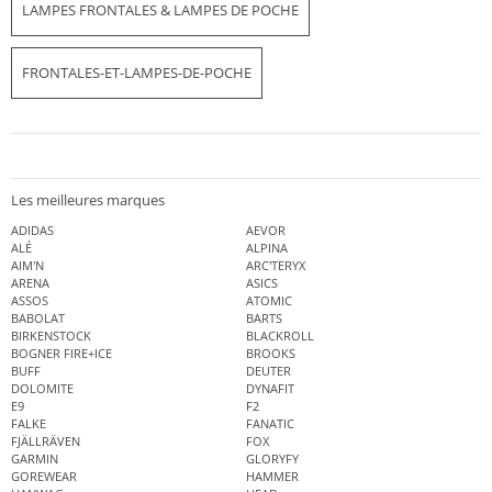
LAMPES FRONTALES & LAMPES DE POCHE
FRONTALES-ET-LAMPES-DE-POCHE
Les meilleures marques
ADIDAS
AEVOR
ALÉ
ALPINA
AIM'N
ARC'TERYX
ARENA
ASICS
ASSOS
ATOMIC
BABOLAT
BARTS
BIRKENSTOCK
BLACKROLL
BOGNER FIRE+ICE
BROOKS
BUFF
DEUTER
DOLOMITE
DYNAFIT
E9
F2
FALKE
FANATIC
FJÄLLRÄVEN
FOX
GARMIN
GLORYFY
GOREWEAR
HAMMER