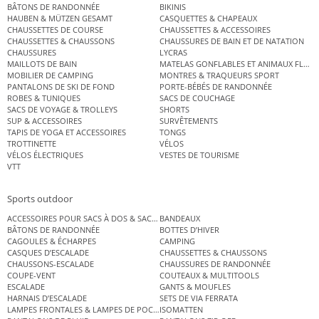
BÂTONS DE RANDONNÉE
BIKINIS
HAUBEN & MÜTZEN GESAMT
CASQUETTES & CHAPEAUX
CHAUSSETTES DE COURSE
CHAUSSETTES & ACCESSOIRES
CHAUSSETTES & CHAUSSONS
CHAUSSURES DE BAIN ET DE NATATION
CHAUSSURES
LYCRAS
MAILLOTS DE BAIN
MATELAS GONFLABLES ET ANIMAUX FLOT
MOBILIER DE CAMPING
MONTRES & TRAQUEURS SPORT
PANTALONS DE SKI DE FOND
PORTE-BÉBÉS DE RANDONNÉE
ROBES & TUNIQUES
SACS DE COUCHAGE
SACS DE VOYAGE & TROLLEYS
SHORTS
SUP & ACCESSOIRES
SURVÊTEMENTS
TAPIS DE YOGA ET ACCESSOIRES
TONGS
TROTTINETTE
VÉLOS
VÉLOS ÉLECTRIQUES
VESTES DE TOURISME
VTT
Sports outdoor
ACCESSOIRES POUR SACS À DOS & SACS ÉTANCHES
BANDEAUX
BÂTONS DE RANDONNÉE
BOTTES D’HIVER
CAGOULES & ÉCHARPES
CAMPING
CASQUES D’ESCALADE
CHAUSSETTES & CHAUSSONS
CHAUSSONS-ESCALADE
CHAUSSURES DE RANDONNÉE
COUPE-VENT
COUTEAUX & MULTITOOLS
ESCALADE
GANTS & MOUFLES
HARNAIS D’ESCALADE
SETS DE VIA FERRATA
LAMPES FRONTALES & LAMPES DE POCHE
ISOMATTEN