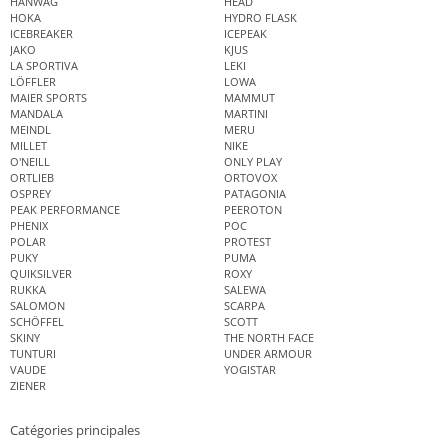
HANWAG
HEAD
HOKA
HYDRO FLASK
ICEBREAKER
ICEPEAK
JAKO
KJUS
LA SPORTIVA
LEKI
LÖFFLER
LOWA
MAIER SPORTS
MAMMUT
MANDALA
MARTINI
MEINDL
MERU
MILLET
NIKE
O'NEILL
ONLY PLAY
ORTLIEB
ORTOVOX
OSPREY
PATAGONIA
PEAK PERFORMANCE
PEEROTON
PHENIX
POC
POLAR
PROTEST
PUKY
PUMA
QUIKSILVER
ROXY
RUKKA
SALEWA
SALOMON
SCARPA
SCHÖFFEL
SCOTT
SKINY
THE NORTH FACE
TUNTURI
UNDER ARMOUR
VAUDE
YOGISTAR
ZIENER
Catégories principales