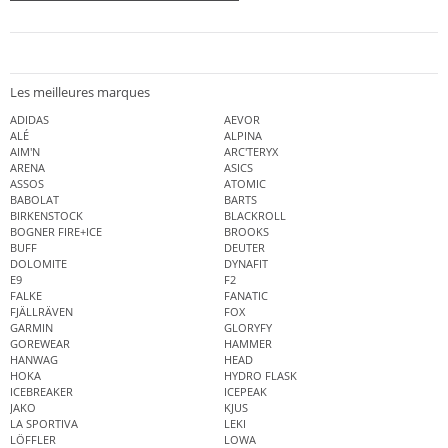
Les meilleures marques
ADIDAS
AEVOR
ALÉ
ALPINA
AIM'N
ARC'TERYX
ARENA
ASICS
ASSOS
ATOMIC
BABOLAT
BARTS
BIRKENSTOCK
BLACKROLL
BOGNER FIRE+ICE
BROOKS
BUFF
DEUTER
DOLOMITE
DYNAFIT
E9
F2
FALKE
FANATIC
FJÄLLRÄVEN
FOX
GARMIN
GLORYFY
GOREWEAR
HAMMER
HANWAG
HEAD
HOKA
HYDRO FLASK
ICEBREAKER
ICEPEAK
JAKO
KJUS
LA SPORTIVA
LEKI
LÖFFLER
LOWA