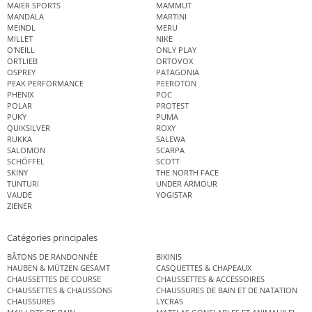
MAIER SPORTS
MAMMUT
MANDALA
MARTINI
MEINDL
MERU
MILLET
NIKE
O'NEILL
ONLY PLAY
ORTLIEB
ORTOVOX
OSPREY
PATAGONIA
PEAK PERFORMANCE
PEEROTON
PHENIX
POC
POLAR
PROTEST
PUKY
PUMA
QUIKSILVER
ROXY
RUKKA
SALEWA
SALOMON
SCARPA
SCHÖFFEL
SCOTT
SKINY
THE NORTH FACE
TUNTURI
UNDER ARMOUR
VAUDE
YOGISTAR
ZIENER
Catégories principales
BÂTONS DE RANDONNÉE
BIKINIS
HAUBEN & MÜTZEN GESAMT
CASQUETTES & CHAPEAUX
CHAUSSETTES DE COURSE
CHAUSSETTES & ACCESSOIRES
CHAUSSETTES & CHAUSSONS
CHAUSSURES DE BAIN ET DE NATATION
CHAUSSURES
LYCRAS