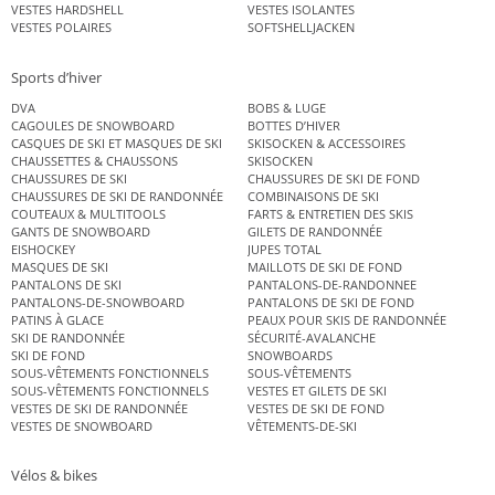
VESTES HARDSHELL
VESTES ISOLANTES
VESTES POLAIRES
SOFTSHELLJACKEN
Sports d’hiver
DVA
BOBS & LUGE
CAGOULES DE SNOWBOARD
BOTTES D’HIVER
CASQUES DE SKI ET MASQUES DE SKI
SKISOCKEN & ACCESSOIRES
CHAUSSETTES & CHAUSSONS
SKISOCKEN
CHAUSSURES DE SKI
CHAUSSURES DE SKI DE FOND
CHAUSSURES DE SKI DE RANDONNÉE
COMBINAISONS DE SKI
COUTEAUX & MULTITOOLS
FARTS & ENTRETIEN DES SKIS
GANTS DE SNOWBOARD
GILETS DE RANDONNÉE
EISHOCKEY
JUPES TOTAL
MASQUES DE SKI
MAILLOTS DE SKI DE FOND
PANTALONS DE SKI
PANTALONS-DE-RANDONNEE
PANTALONS-DE-SNOWBOARD
PANTALONS DE SKI DE FOND
PATINS À GLACE
PEAUX POUR SKIS DE RANDONNÉE
SKI DE RANDONNÉE
SÉCURITÉ-AVALANCHE
SKI DE FOND
SNOWBOARDS
SOUS-VÊTEMENTS FONCTIONNELS
SOUS-VÊTEMENTS
SOUS-VÊTEMENTS FONCTIONNELS
VESTES ET GILETS DE SKI
VESTES DE SKI DE RANDONNÉE
VESTES DE SKI DE FOND
VESTES DE SNOWBOARD
VÊTEMENTS-DE-SKI
Vélos & bikes