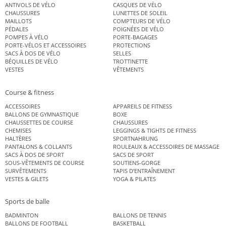
ANTIVOLS DE VÉLO
CASQUES DE VÉLO
CHAUSSURES
LUNETTES DE SOLEIL
MAILLOTS
COMPTEURS DE VÉLO
PÉDALES
POIGNÉES DE VÉLO
POMPES À VÉLO
PORTE-BAGAGES
PORTE-VÉLOS ET ACCESSOIRES
PROTECTIONS
SACS À DOS DE VÉLO
SELLES
BÉQUILLES DE VÉLO
TROTTINETTE
VESTES
VÊTEMENTS
Course & fitness
ACCESSOIRES
APPAREILS DE FITNESS
BALLONS DE GYMNASTIQUE
BOXE
CHAUSSETTES DE COURSE
CHAUSSURES
CHEMISES
LEGGINGS & TIGHTS DE FITNESS
HALTÈRES
SPORTNAHRUNG
PANTALONS & COLLANTS
ROULEAUX & ACCESSOIRES DE MASSAGE
SACS À DOS DE SPORT
SACS DE SPORT
SOUS-VÊTEMENTS DE COURSE
SOUTIENS-GORGE
SURVÊTEMENTS
TAPIS D’ENTRAÎNEMENT
VESTES & GILETS
YOGA & PILATES
Sports de balle
BADMINTON
BALLONS DE TENNIS
BALLONS DE FOOTBALL
BASKETBALL