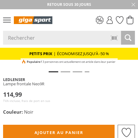
RETOUR SOUS 30 JOURS
PETITS PRIX
PETITS PRIX
|
ÉCONOMISEZ JUSQU'À -50 %
Populaire !
3 personnes ont actuellement cet article dans leur panier
LEDLENSER
Lampe frontale Neo9R
114,99
TVA incluse, frais de port en sus
Couleur:
Noir
AJOUTER AU PANIER