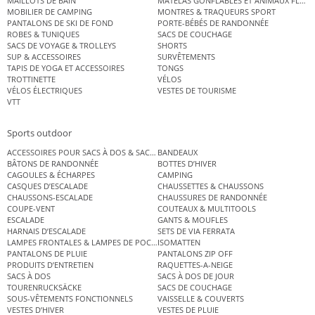
MAILLOTS DE BAIN
MATELAS GONFLABLES ET ANIMAUX FLOT
MOBILIER DE CAMPING
MONTRES & TRAQUEURS SPORT
PANTALONS DE SKI DE FOND
PORTE-BÉBÉS DE RANDONNÉE
ROBES & TUNIQUES
SACS DE COUCHAGE
SACS DE VOYAGE & TROLLEYS
SHORTS
SUP & ACCESSOIRES
SURVÊTEMENTS
TAPIS DE YOGA ET ACCESSOIRES
TONGS
TROTTINETTE
VÉLOS
VÉLOS ÉLECTRIQUES
VESTES DE TOURISME
VTT
Sports outdoor
ACCESSOIRES POUR SACS À DOS & SACS ÉTANCHES
BANDEAUX
BÂTONS DE RANDONNÉE
BOTTES D’HIVER
CAGOULES & ÉCHARPES
CAMPING
CASQUES D’ESCALADE
CHAUSSETTES & CHAUSSONS
CHAUSSONS-ESCALADE
CHAUSSURES DE RANDONNÉE
COUPE-VENT
COUTEAUX & MULTITOOLS
ESCALADE
GANTS & MOUFLES
HARNAIS D’ESCALADE
SETS DE VIA FERRATA
LAMPES FRONTALES & LAMPES DE POCHE
ISOMATTEN
PANTALONS DE PLUIE
PANTALONS ZIP OFF
PRODUITS D’ENTRETIEN
RAQUETTES-A-NEIGE
SACS À DOS
SACS À DOS DE JOUR
TOURENRUCKSÄCKE
SACS DE COUCHAGE
SOUS-VÊTEMENTS FONCTIONNELS
VAISSELLE & COUVERTS
VESTES D’HIVER
VESTES DE PLUIE