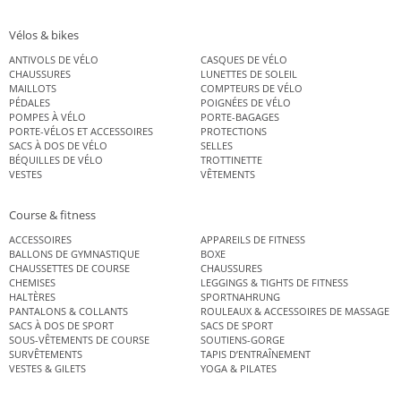
Vélos & bikes
ANTIVOLS DE VÉLO
CASQUES DE VÉLO
CHAUSSURES
LUNETTES DE SOLEIL
MAILLOTS
COMPTEURS DE VÉLO
PÉDALES
POIGNÉES DE VÉLO
POMPES À VÉLO
PORTE-BAGAGES
PORTE-VÉLOS ET ACCESSOIRES
PROTECTIONS
SACS À DOS DE VÉLO
SELLES
BÉQUILLES DE VÉLO
TROTTINETTE
VESTES
VÊTEMENTS
Course & fitness
ACCESSOIRES
APPAREILS DE FITNESS
BALLONS DE GYMNASTIQUE
BOXE
CHAUSSETTES DE COURSE
CHAUSSURES
CHEMISES
LEGGINGS & TIGHTS DE FITNESS
HALTÈRES
SPORTNAHRUNG
PANTALONS & COLLANTS
ROULEAUX & ACCESSOIRES DE MASSAGE
SACS À DOS DE SPORT
SACS DE SPORT
SOUS-VÊTEMENTS DE COURSE
SOUTIENS-GORGE
SURVÊTEMENTS
TAPIS D’ENTRAÎNEMENT
VESTES & GILETS
YOGA & PILATES