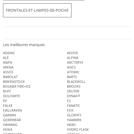
FRONTALES-ET-LAMPES-DE-POCHE
Les meilleures marques
ADIDAS
AEVOR
ALÉ
ALPINA
AIM'N
ARC'TERYX
ARENA
ASICS
ASSOS
ATOMIC
BABOLAT
BARTS
BIRKENSTOCK
BLACKROLL
BOGNER FIRE+ICE
BROOKS
BUFF
DEUTER
DOLOMITE
DYNAFIT
E9
F2
FALKE
FANATIC
FJÄLLRÄVEN
FOX
GARMIN
GLORYFY
GOREWEAR
HAMMER
HANWAG
HEAD
HOKA
HYDRO FLASK