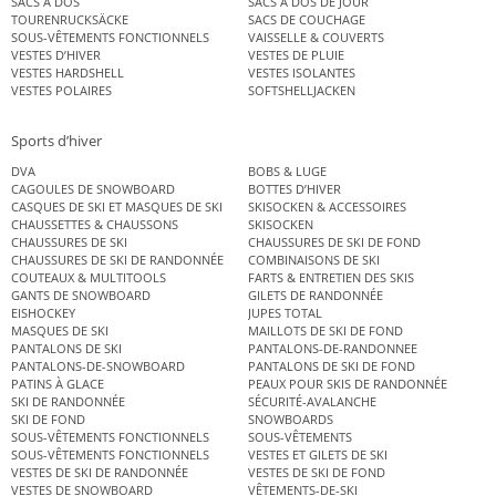
SACS À DOS
SACS À DOS DE JOUR
TOURENRUCKSÄCKE
SACS DE COUCHAGE
SOUS-VÊTEMENTS FONCTIONNELS
VAISSELLE & COUVERTS
VESTES D’HIVER
VESTES DE PLUIE
VESTES HARDSHELL
VESTES ISOLANTES
VESTES POLAIRES
SOFTSHELLJACKEN
Sports d’hiver
DVA
BOBS & LUGE
CAGOULES DE SNOWBOARD
BOTTES D’HIVER
CASQUES DE SKI ET MASQUES DE SKI
SKISOCKEN & ACCESSOIRES
CHAUSSETTES & CHAUSSONS
SKISOCKEN
CHAUSSURES DE SKI
CHAUSSURES DE SKI DE FOND
CHAUSSURES DE SKI DE RANDONNÉE
COMBINAISONS DE SKI
COUTEAUX & MULTITOOLS
FARTS & ENTRETIEN DES SKIS
GANTS DE SNOWBOARD
GILETS DE RANDONNÉE
EISHOCKEY
JUPES TOTAL
MASQUES DE SKI
MAILLOTS DE SKI DE FOND
PANTALONS DE SKI
PANTALONS-DE-RANDONNEE
PANTALONS-DE-SNOWBOARD
PANTALONS DE SKI DE FOND
PATINS À GLACE
PEAUX POUR SKIS DE RANDONNÉE
SKI DE RANDONNÉE
SÉCURITÉ-AVALANCHE
SKI DE FOND
SNOWBOARDS
SOUS-VÊTEMENTS FONCTIONNELS
SOUS-VÊTEMENTS
SOUS-VÊTEMENTS FONCTIONNELS
VESTES ET GILETS DE SKI
VESTES DE SKI DE RANDONNÉE
VESTES DE SKI DE FOND
VESTES DE SNOWBOARD
VÊTEMENTS-DE-SKI