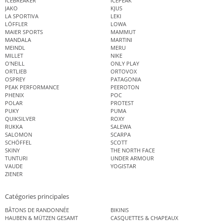
ICEBREAKER
ICEPEAK
JAKO
KJUS
LA SPORTIVA
LEKI
LÖFFLER
LOWA
MAIER SPORTS
MAMMUT
MANDALA
MARTINI
MEINDL
MERU
MILLET
NIKE
O'NEILL
ONLY PLAY
ORTLIEB
ORTOVOX
OSPREY
PATAGONIA
PEAK PERFORMANCE
PEEROTON
PHENIX
POC
POLAR
PROTEST
PUKY
PUMA
QUIKSILVER
ROXY
RUKKA
SALEWA
SALOMON
SCARPA
SCHÖFFEL
SCOTT
SKINY
THE NORTH FACE
TUNTURI
UNDER ARMOUR
VAUDE
YOGISTAR
ZIENER
Catégories principales
BÂTONS DE RANDONNÉE
BIKINIS
HAUBEN & MÜTZEN GESAMT
CASQUETTES & CHAPEAUX