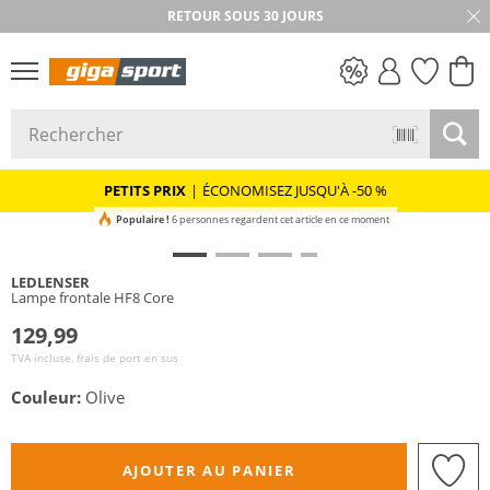
RETOUR SOUS 30 JOURS
PETITS PRIX
PETITS PRIX
|
ÉCONOMISEZ JUSQU'À -50 %
Populaire !
6 personnes regardent cet article en ce moment
LEDLENSER
Lampe frontale HF8 Core
129,99
TVA incluse, frais de port en sus
Couleur:
Olive
AJOUTER AU PANIER