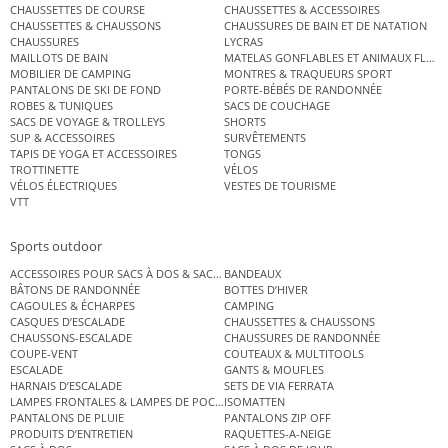
CHAUSSETTES DE COURSE
CHAUSSETTES & ACCESSOIRES
CHAUSSETTES & CHAUSSONS
CHAUSSURES DE BAIN ET DE NATATION
CHAUSSURES
LYCRAS
MAILLOTS DE BAIN
MATELAS GONFLABLES ET ANIMAUX FLOT
MOBILIER DE CAMPING
MONTRES & TRAQUEURS SPORT
PANTALONS DE SKI DE FOND
PORTE-BÉBÉS DE RANDONNÉE
ROBES & TUNIQUES
SACS DE COUCHAGE
SACS DE VOYAGE & TROLLEYS
SHORTS
SUP & ACCESSOIRES
SURVÊTEMENTS
TAPIS DE YOGA ET ACCESSOIRES
TONGS
TROTTINETTE
VÉLOS
VÉLOS ÉLECTRIQUES
VESTES DE TOURISME
VTT
Sports outdoor
ACCESSOIRES POUR SACS À DOS & SACS ÉTANCHES
BANDEAUX
BÂTONS DE RANDONNÉE
BOTTES D’HIVER
CAGOULES & ÉCHARPES
CAMPING
CASQUES D’ESCALADE
CHAUSSETTES & CHAUSSONS
CHAUSSONS-ESCALADE
CHAUSSURES DE RANDONNÉE
COUPE-VENT
COUTEAUX & MULTITOOLS
ESCALADE
GANTS & MOUFLES
HARNAIS D’ESCALADE
SETS DE VIA FERRATA
LAMPES FRONTALES & LAMPES DE POCHE
ISOMATTEN
PANTALONS DE PLUIE
PANTALONS ZIP OFF
PRODUITS D’ENTRETIEN
RAQUETTES-A-NEIGE