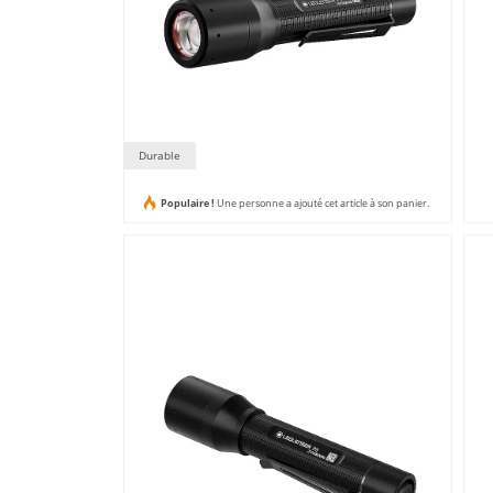
Durable
Populaire !
Une personne a ajouté cet article à son panier.