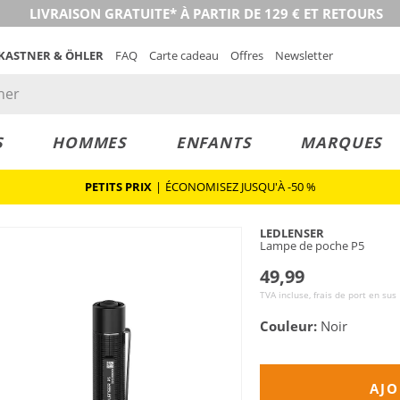
LIVRAISON GRATUITE* À PARTIR DE 129 € ET RETOURS
 KASTNER & ÖHLER
FAQ
Carte cadeau
Offres
Newsletter
S
HOMMES
ENFANTS
MARQUES
PETITS PRIX
|
ÉCONOMISEZ JUSQU'À -50 %
LEDLENSER
Lampe de poche P5
49,99
TVA incluse, frais de port en sus
Couleur:
Noir
AJO