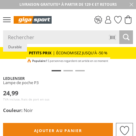
LIVRAISON GRATUITE* À PARTIR DE 129 € ET RETOURS
RETOUR SOUS 30 JOURS
PETITS PRIX
Durable
PETITS PRIX
|
ÉCONOMISEZ JUSQU'À -50 %
Populaire !
5 personnes regardent cet article en ce moment
LEDLENSER
Lampe de poche P3
24,99
TVA incluse, frais de port en sus
Couleur:
Noir
AJOUTER AU PANIER