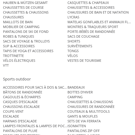
HAUBEN & MÜTZEN GESAMT
CASQUETTES & CHAPEAUX
CHAUSSETTES DE COURSE
CHAUSSETTES & ACCESSOIRES
CHAUSSETTES & CHAUSSONS
CHAUSSURES DE BAIN ET DE NATATION
CHAUSSURES
LYCRAS
MAILLOTS DE BAIN
MATELAS GONFLABLES ET ANIMAUX FLOT
MOBILIER DE CAMPING
MONTRES & TRAQUEURS SPORT
PANTALONS DE SKI DE FOND
PORTE-BÉBÉS DE RANDONNÉE
ROBES & TUNIQUES
SACS DE COUCHAGE
SACS DE VOYAGE & TROLLEYS
SHORTS
SUP & ACCESSOIRES
SURVÊTEMENTS
TAPIS DE YOGA ET ACCESSOIRES
TONGS
TROTTINETTE
VÉLOS
VÉLOS ÉLECTRIQUES
VESTES DE TOURISME
VTT
Sports outdoor
ACCESSOIRES POUR SACS À DOS & SACS ÉTANCHES
BANDEAUX
BÂTONS DE RANDONNÉE
BOTTES D’HIVER
CAGOULES & ÉCHARPES
CAMPING
CASQUES D’ESCALADE
CHAUSSETTES & CHAUSSONS
CHAUSSONS-ESCALADE
CHAUSSURES DE RANDONNÉE
COUPE-VENT
COUTEAUX & MULTITOOLS
ESCALADE
GANTS & MOUFLES
HARNAIS D’ESCALADE
SETS DE VIA FERRATA
LAMPES FRONTALES & LAMPES DE POCHE
ISOMATTEN
PANTALONS DE PLUIE
PANTALONS ZIP OFF