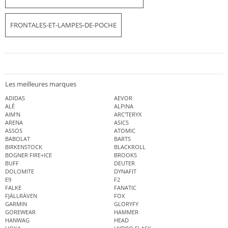
FRONTALES-ET-LAMPES-DE-POCHE
Les meilleures marques
ADIDAS
AEVOR
ALÉ
ALPINA
AIM'N
ARC'TERYX
ARENA
ASICS
ASSOS
ATOMIC
BABOLAT
BARTS
BIRKENSTOCK
BLACKROLL
BOGNER FIRE+ICE
BROOKS
BUFF
DEUTER
DOLOMITE
DYNAFIT
E9
F2
FALKE
FANATIC
FJÄLLRÄVEN
FOX
GARMIN
GLORYFY
GOREWEAR
HAMMER
HANWAG
HEAD