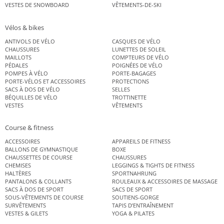
VESTES DE SNOWBOARD
VÊTEMENTS-DE-SKI
Vélos & bikes
ANTIVOLS DE VÉLO
CASQUES DE VÉLO
CHAUSSURES
LUNETTES DE SOLEIL
MAILLOTS
COMPTEURS DE VÉLO
PÉDALES
POIGNÉES DE VÉLO
POMPES À VÉLO
PORTE-BAGAGES
PORTE-VÉLOS ET ACCESSOIRES
PROTECTIONS
SACS À DOS DE VÉLO
SELLES
BÉQUILLES DE VÉLO
TROTTINETTE
VESTES
VÊTEMENTS
Course & fitness
ACCESSOIRES
APPAREILS DE FITNESS
BALLONS DE GYMNASTIQUE
BOXE
CHAUSSETTES DE COURSE
CHAUSSURES
CHEMISES
LEGGINGS & TIGHTS DE FITNESS
HALTÈRES
SPORTNAHRUNG
PANTALONS & COLLANTS
ROULEAUX & ACCESSOIRES DE MASSAGE
SACS À DOS DE SPORT
SACS DE SPORT
SOUS-VÊTEMENTS DE COURSE
SOUTIENS-GORGE
SURVÊTEMENTS
TAPIS D’ENTRAÎNEMENT
VESTES & GILETS
YOGA & PILATES