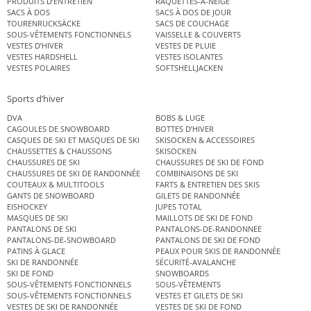
PRODUITS D’ENTRETIEN
RAQUETTES-A-NEIGE
SACS À DOS
SACS À DOS DE JOUR
TOURENRUCKSÄCKE
SACS DE COUCHAGE
SOUS-VÊTEMENTS FONCTIONNELS
VAISSELLE & COUVERTS
VESTES D’HIVER
VESTES DE PLUIE
VESTES HARDSHELL
VESTES ISOLANTES
VESTES POLAIRES
SOFTSHELLJACKEN
Sports d’hiver
DVA
BOBS & LUGE
CAGOULES DE SNOWBOARD
BOTTES D’HIVER
CASQUES DE SKI ET MASQUES DE SKI
SKISOCKEN & ACCESSOIRES
CHAUSSETTES & CHAUSSONS
SKISOCKEN
CHAUSSURES DE SKI
CHAUSSURES DE SKI DE FOND
CHAUSSURES DE SKI DE RANDONNÉE
COMBINAISONS DE SKI
COUTEAUX & MULTITOOLS
FARTS & ENTRETIEN DES SKIS
GANTS DE SNOWBOARD
GILETS DE RANDONNÉE
EISHOCKEY
JUPES TOTAL
MASQUES DE SKI
MAILLOTS DE SKI DE FOND
PANTALONS DE SKI
PANTALONS-DE-RANDONNEE
PANTALONS-DE-SNOWBOARD
PANTALONS DE SKI DE FOND
PATINS À GLACE
PEAUX POUR SKIS DE RANDONNÉE
SKI DE RANDONNÉE
SÉCURITÉ-AVALANCHE
SKI DE FOND
SNOWBOARDS
SOUS-VÊTEMENTS FONCTIONNELS
SOUS-VÊTEMENTS
SOUS-VÊTEMENTS FONCTIONNELS
VESTES ET GILETS DE SKI
VESTES DE SKI DE RANDONNÉE
VESTES DE SKI DE FOND