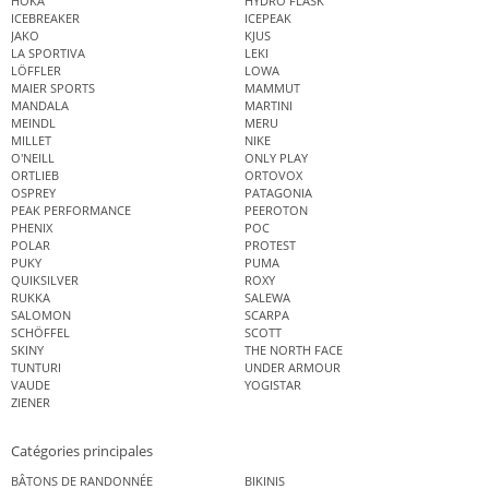
HOKA
HYDRO FLASK
ICEBREAKER
ICEPEAK
JAKO
KJUS
LA SPORTIVA
LEKI
LÖFFLER
LOWA
MAIER SPORTS
MAMMUT
MANDALA
MARTINI
MEINDL
MERU
MILLET
NIKE
O'NEILL
ONLY PLAY
ORTLIEB
ORTOVOX
OSPREY
PATAGONIA
PEAK PERFORMANCE
PEEROTON
PHENIX
POC
POLAR
PROTEST
PUKY
PUMA
QUIKSILVER
ROXY
RUKKA
SALEWA
SALOMON
SCARPA
SCHÖFFEL
SCOTT
SKINY
THE NORTH FACE
TUNTURI
UNDER ARMOUR
VAUDE
YOGISTAR
ZIENER
Catégories principales
BÂTONS DE RANDONNÉE
BIKINIS