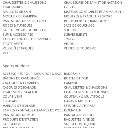
CHAUSSETTES & CHAUSSONS
CHAUSSURES DE BAIN ET DE NATATION
CHAUSSURES
LYCRAS
MAILLOTS DE BAIN
MATELAS GONFLABLES ET ANIMAUX FLOT
MOBILIER DE CAMPING
MONTRES & TRAQUEURS SPORT
PANTALONS DE SKI DE FOND
PORTE-BÉBÉS DE RANDONNÉE
ROBES & TUNIQUES
SACS DE COUCHAGE
SACS DE VOYAGE & TROLLEYS
SHORTS
SUP & ACCESSOIRES
SURVÊTEMENTS
TAPIS DE YOGA ET ACCESSOIRES
TONGS
TROTTINETTE
VÉLOS
VÉLOS ÉLECTRIQUES
VESTES DE TOURISME
VTT
Sports outdoor
ACCESSOIRES POUR SACS À DOS & SACS ÉTANCHES
BANDEAUX
BÂTONS DE RANDONNÉE
BOTTES D’HIVER
CAGOULES & ÉCHARPES
CAMPING
CASQUES D’ESCALADE
CHAUSSETTES & CHAUSSONS
CHAUSSONS-ESCALADE
CHAUSSURES DE RANDONNÉE
COUPE-VENT
COUTEAUX & MULTITOOLS
ESCALADE
GANTS & MOUFLES
HARNAIS D’ESCALADE
SETS DE VIA FERRATA
LAMPES FRONTALES & LAMPES DE POCHE
ISOMATTEN
PANTALONS DE PLUIE
PANTALONS ZIP OFF
PRODUITS D’ENTRETIEN
RAQUETTES-A-NEIGE
SACS À DOS
SACS À DOS DE JOUR