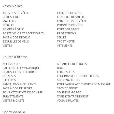
Vélos & bikes
ANTIVOLS DE VÉLO
CASQUES DE VÉLO
CHAUSSURES
LUNETTES DE SOLEIL
MAILLOTS
COMPTEURS DE VÉLO
PÉDALES
POIGNÉES DE VÉLO
POMPES À VÉLO
PORTE-BAGAGES
PORTE-VÉLOS ET ACCESSOIRES
PROTECTIONS
SACS À DOS DE VÉLO
SELLES
BÉQUILLES DE VÉLO
TROTTINETTE
VESTES
VÊTEMENTS
Course & fitness
ACCESSOIRES
APPAREILS DE FITNESS
BALLONS DE GYMNASTIQUE
BOXE
CHAUSSETTES DE COURSE
CHAUSSURES
CHEMISES
LEGGINGS & TIGHTS DE FITNESS
HALTÈRES
SPORTNAHRUNG
PANTALONS & COLLANTS
ROULEAUX & ACCESSOIRES DE MASSAGE
SACS À DOS DE SPORT
SACS DE SPORT
SOUS-VÊTEMENTS DE COURSE
SOUTIENS-GORGE
SURVÊTEMENTS
TAPIS D’ENTRAÎNEMENT
VESTES & GILETS
YOGA & PILATES
Sports de balle