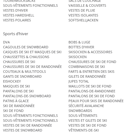
TOURENRUCKSÄCKE
SACS DE COUCHAGE
SOUS-VÊTEMENTS FONCTIONNELS
VAISSELLE & COUVERTS
VESTES D’HIVER
VESTES DE PLUIE
VESTES HARDSHELL
VESTES ISOLANTES
VESTES POLAIRES
SOFTSHELLJACKEN
Sports d’hiver
DVA
BOBS & LUGE
CAGOULES DE SNOWBOARD
BOTTES D’HIVER
CASQUES DE SKI ET MASQUES DE SKI
SKISOCKEN & ACCESSOIRES
CHAUSSETTES & CHAUSSONS
SKISOCKEN
CHAUSSURES DE SKI
CHAUSSURES DE SKI DE FOND
CHAUSSURES DE SKI DE RANDONNÉE
COMBINAISONS DE SKI
COUTEAUX & MULTITOOLS
FARTS & ENTRETIEN DES SKIS
GANTS DE SNOWBOARD
GILETS DE RANDONNÉE
EISHOCKEY
JUPES TOTAL
MASQUES DE SKI
MAILLOTS DE SKI DE FOND
PANTALONS DE SKI
PANTALONS-DE-RANDONNEE
PANTALONS-DE-SNOWBOARD
PANTALONS DE SKI DE FOND
PATINS À GLACE
PEAUX POUR SKIS DE RANDONNÉE
SKI DE RANDONNÉE
SÉCURITÉ-AVALANCHE
SKI DE FOND
SNOWBOARDS
SOUS-VÊTEMENTS FONCTIONNELS
SOUS-VÊTEMENTS
SOUS-VÊTEMENTS FONCTIONNELS
VESTES ET GILETS DE SKI
VESTES DE SKI DE RANDONNÉE
VESTES DE SKI DE FOND
VESTES DE SNOWBOARD
VÊTEMENTS-DE-SKI