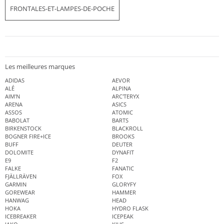
FRONTALES-ET-LAMPES-DE-POCHE
Les meilleures marques
ADIDAS
AEVOR
ALÉ
ALPINA
AIM'N
ARC'TERYX
ARENA
ASICS
ASSOS
ATOMIC
BABOLAT
BARTS
BIRKENSTOCK
BLACKROLL
BOGNER FIRE+ICE
BROOKS
BUFF
DEUTER
DOLOMITE
DYNAFIT
E9
F2
FALKE
FANATIC
FJÄLLRÄVEN
FOX
GARMIN
GLORYFY
GOREWEAR
HAMMER
HANWAG
HEAD
HOKA
HYDRO FLASK
ICEBREAKER
ICEPEAK