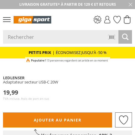
LIVRAISON GRATUITE* À PARTIR DE 129 € ET RETOURS
RETOUR SOUS 30 JOURS
PETITS PRIX
PETITS PRIX
|
ÉCONOMISEZ JUSQU'À -50 %
Populaire !
13 personnes regardent cet article en ce moment
LEDLENSER
Adaptateur secteur USB-C 20W
19,99
TVA incluse, frais de port en sus
AJOUTER AU PANIER