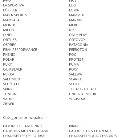
JAKO
KJUS
LA SPORTIVA
LEKI
LÖFFLER
LOWA
MAIER SPORTS
MAMMUT
MANDALA
MARTINI
MEINDL
MERU
MILLET
NIKE
O'NEILL
ONLY PLAY
ORTLIEB
ORTOVOX
OSPREY
PATAGONIA
PEAK PERFORMANCE
PEEROTON
PHENIX
POC
POLAR
PROTEST
PUKY
PUMA
QUIKSILVER
ROXY
RUKKA
SALEWA
SALOMON
SCARPA
SCHÖFFEL
SCOTT
SKINY
THE NORTH FACE
TUNTURI
UNDER ARMOUR
VAUDE
YOGISTAR
ZIENER
Catégories principales
BÂTONS DE RANDONNÉE
BIKINIS
HAUBEN & MÜTZEN GESAMT
CASQUETTES & CHAPEAUX
CHAUSSETTES DE COURSE
CHAUSSETTES & ACCESSOIRES