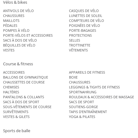
Vélos & bikes
ANTIVOLS DE VÉLO
CASQUES DE VÉLO
CHAUSSURES
LUNETTES DE SOLEIL
MAILLOTS
COMPTEURS DE VÉLO
PÉDALES
POIGNÉES DE VÉLO
POMPES À VÉLO
PORTE-BAGAGES
PORTE-VÉLOS ET ACCESSOIRES
PROTECTIONS
SACS À DOS DE VÉLO
SELLES
BÉQUILLES DE VÉLO
TROTTINETTE
VESTES
VÊTEMENTS
Course & fitness
ACCESSOIRES
APPAREILS DE FITNESS
BALLONS DE GYMNASTIQUE
BOXE
CHAUSSETTES DE COURSE
CHAUSSURES
CHEMISES
LEGGINGS & TIGHTS DE FITNESS
HALTÈRES
SPORTNAHRUNG
PANTALONS & COLLANTS
ROULEAUX & ACCESSOIRES DE MASSAGE
SACS À DOS DE SPORT
SACS DE SPORT
SOUS-VÊTEMENTS DE COURSE
SOUTIENS-GORGE
SURVÊTEMENTS
TAPIS D’ENTRAÎNEMENT
VESTES & GILETS
YOGA & PILATES
Sports de balle