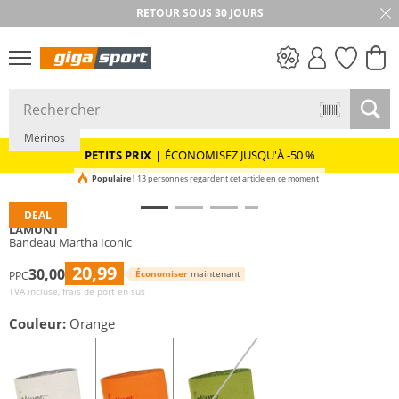
RETOUR SOUS 30 JOURS
Durable
PETITS PRIX
Mérinos
PETITS PRIX
|
ÉCONOMISEZ JUSQU'À -50 %
Populaire !
13 personnes regardent cet article en ce moment
DEAL
LAMUNT
Bandeau Martha Iconic
20,99
30,00
Économiser
maintenant
PPC
TVA incluse, frais de port en sus
Couleur:
Orange