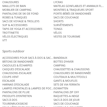
CHAUSSURES
LYCRAS
MAILLOTS DE BAIN
MATELAS GONFLABLES ET ANIMAUX FLOT
MOBILIER DE CAMPING
MONTRES & TRAQUEURS SPORT
PANTALONS DE SKI DE FOND
PORTE-BÉBÉS DE RANDONNÉE
ROBES & TUNIQUES
SACS DE COUCHAGE
SACS DE VOYAGE & TROLLEYS
SHORTS
SUP & ACCESSOIRES
SURVÊTEMENTS
TAPIS DE YOGA ET ACCESSOIRES
TONGS
TROTTINETTE
VÉLOS
VÉLOS ÉLECTRIQUES
VESTES DE TOURISME
VTT
Sports outdoor
ACCESSOIRES POUR SACS À DOS & SACS ÉTANCHES
BANDEAUX
BÂTONS DE RANDONNÉE
BOTTES D’HIVER
CAGOULES & ÉCHARPES
CAMPING
CASQUES D’ESCALADE
CHAUSSETTES & CHAUSSONS
CHAUSSONS-ESCALADE
CHAUSSURES DE RANDONNÉE
COUPE-VENT
COUTEAUX & MULTITOOLS
ESCALADE
GANTS & MOUFLES
HARNAIS D’ESCALADE
SETS DE VIA FERRATA
LAMPES FRONTALES & LAMPES DE POCHE
ISOMATTEN
PANTALONS DE PLUIE
PANTALONS ZIP OFF
PRODUITS D’ENTRETIEN
RAQUETTES-A-NEIGE
SACS À DOS
SACS À DOS DE JOUR
TOURENRUCKSÄCKE
SACS DE COUCHAGE