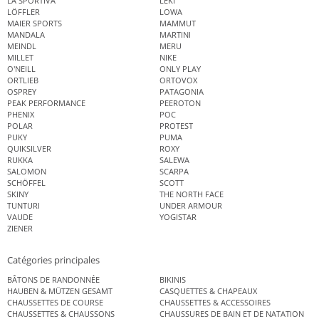
LA SPORTIVA
LEKI
LÖFFLER
LOWA
MAIER SPORTS
MAMMUT
MANDALA
MARTINI
MEINDL
MERU
MILLET
NIKE
O'NEILL
ONLY PLAY
ORTLIEB
ORTOVOX
OSPREY
PATAGONIA
PEAK PERFORMANCE
PEEROTON
PHENIX
POC
POLAR
PROTEST
PUKY
PUMA
QUIKSILVER
ROXY
RUKKA
SALEWA
SALOMON
SCARPA
SCHÖFFEL
SCOTT
SKINY
THE NORTH FACE
TUNTURI
UNDER ARMOUR
VAUDE
YOGISTAR
ZIENER
Catégories principales
BÂTONS DE RANDONNÉE
BIKINIS
HAUBEN & MÜTZEN GESAMT
CASQUETTES & CHAPEAUX
CHAUSSETTES DE COURSE
CHAUSSETTES & ACCESSOIRES
CHAUSSETTES & CHAUSSONS
CHAUSSURES DE BAIN ET DE NATATION