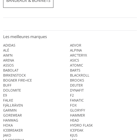
BANDEAUX & BONNETS
Les meilleures marques
ADIDAS
AEVOR
ALÉ
ALPINA
AIM'N
ARC'TERYX
ARENA
ASICS
ASSOS
ATOMIC
BABOLAT
BARTS
BIRKENSTOCK
BLACKROLL
BOGNER FIRE+ICE
BROOKS
BUFF
DEUTER
DOLOMITE
DYNAFIT
E9
F2
FALKE
FANATIC
FJÄLLRÄVEN
FOX
GARMIN
GLORYFY
GOREWEAR
HAMMER
HANWAG
HEAD
HOKA
HYDRO FLASK
ICEBREAKER
ICEPEAK
JAKO
KJUS