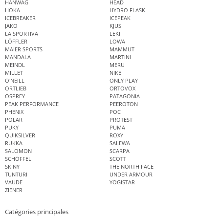
HANWAG
HEAD
HOKA
HYDRO FLASK
ICEBREAKER
ICEPEAK
JAKO
KJUS
LA SPORTIVA
LEKI
LÖFFLER
LOWA
MAIER SPORTS
MAMMUT
MANDALA
MARTINI
MEINDL
MERU
MILLET
NIKE
O'NEILL
ONLY PLAY
ORTLIEB
ORTOVOX
OSPREY
PATAGONIA
PEAK PERFORMANCE
PEEROTON
PHENIX
POC
POLAR
PROTEST
PUKY
PUMA
QUIKSILVER
ROXY
RUKKA
SALEWA
SALOMON
SCARPA
SCHÖFFEL
SCOTT
SKINY
THE NORTH FACE
TUNTURI
UNDER ARMOUR
VAUDE
YOGISTAR
ZIENER
Catégories principales