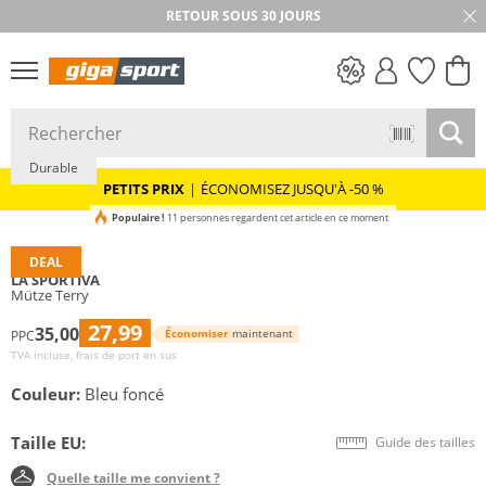
RETOUR SOUS 30 JOURS
PETITS PRIX
Durable
PETITS PRIX
|
ÉCONOMISEZ JUSQU'À -50 %
Populaire !
11 personnes regardent cet article en ce moment
DEAL
LA SPORTIVA
Mütze Terry
27,99
35,00
Économiser
maintenant
PPC
TVA incluse, frais de port en sus
Couleur:
Bleu foncé
Taille EU:
Guide des tailles
Quelle taille me convient ?