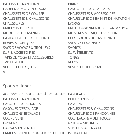
BÂTONS DE RANDONNÉE
BIKINIS
HAUBEN & MÜTZEN GESAMT
CASQUETTES & CHAPEAUX
CHAUSSETTES DE COURSE
CHAUSSETTES & ACCESSOIRES
CHAUSSETTES & CHAUSSONS
CHAUSSURES DE BAIN ET DE NATATION
CHAUSSURES
LYCRAS
MAILLOTS DE BAIN
MATELAS GONFLABLES ET ANIMAUX FLOT
MOBILIER DE CAMPING
MONTRES & TRAQUEURS SPORT
PANTALONS DE SKI DE FOND
PORTE-BÉBÉS DE RANDONNÉE
ROBES & TUNIQUES
SACS DE COUCHAGE
SACS DE VOYAGE & TROLLEYS
SHORTS
SUP & ACCESSOIRES
SURVÊTEMENTS
TAPIS DE YOGA ET ACCESSOIRES
TONGS
TROTTINETTE
VÉLOS
VÉLOS ÉLECTRIQUES
VESTES DE TOURISME
VTT
Sports outdoor
ACCESSOIRES POUR SACS À DOS & SACS ÉTANCHES
BANDEAUX
BÂTONS DE RANDONNÉE
BOTTES D’HIVER
CAGOULES & ÉCHARPES
CAMPING
CASQUES D’ESCALADE
CHAUSSETTES & CHAUSSONS
CHAUSSONS-ESCALADE
CHAUSSURES DE RANDONNÉE
COUPE-VENT
COUTEAUX & MULTITOOLS
ESCALADE
GANTS & MOUFLES
HARNAIS D’ESCALADE
SETS DE VIA FERRATA
LAMPES FRONTALES & LAMPES DE POCHE
ISOMATTEN