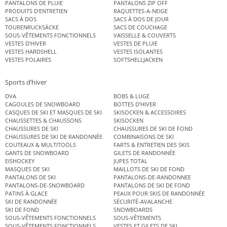
PANTALONS DE PLUIE
PANTALONS ZIP OFF
PRODUITS D’ENTRETIEN
RAQUETTES-A-NEIGE
SACS À DOS
SACS À DOS DE JOUR
TOURENRUCKSÄCKE
SACS DE COUCHAGE
SOUS-VÊTEMENTS FONCTIONNELS
VAISSELLE & COUVERTS
VESTES D’HIVER
VESTES DE PLUIE
VESTES HARDSHELL
VESTES ISOLANTES
VESTES POLAIRES
SOFTSHELLJACKEN
Sports d’hiver
DVA
BOBS & LUGE
CAGOULES DE SNOWBOARD
BOTTES D’HIVER
CASQUES DE SKI ET MASQUES DE SKI
SKISOCKEN & ACCESSOIRES
CHAUSSETTES & CHAUSSONS
SKISOCKEN
CHAUSSURES DE SKI
CHAUSSURES DE SKI DE FOND
CHAUSSURES DE SKI DE RANDONNÉE
COMBINAISONS DE SKI
COUTEAUX & MULTITOOLS
FARTS & ENTRETIEN DES SKIS
GANTS DE SNOWBOARD
GILETS DE RANDONNÉE
EISHOCKEY
JUPES TOTAL
MASQUES DE SKI
MAILLOTS DE SKI DE FOND
PANTALONS DE SKI
PANTALONS-DE-RANDONNEE
PANTALONS-DE-SNOWBOARD
PANTALONS DE SKI DE FOND
PATINS À GLACE
PEAUX POUR SKIS DE RANDONNÉE
SKI DE RANDONNÉE
SÉCURITÉ-AVALANCHE
SKI DE FOND
SNOWBOARDS
SOUS-VÊTEMENTS FONCTIONNELS
SOUS-VÊTEMENTS
SOUS-VÊTEMENTS FONCTIONNELS
VESTES ET GILETS DE SKI