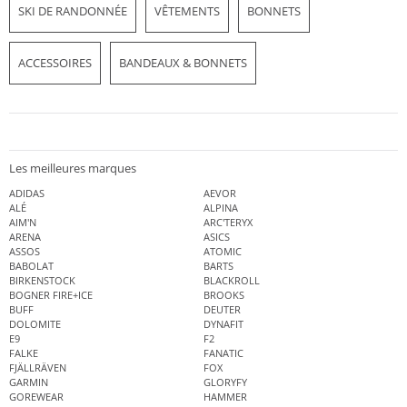
SKI DE RANDONNÉE
VÊTEMENTS
BONNETS
ACCESSOIRES
BANDEAUX & BONNETS
Les meilleures marques
ADIDAS
AEVOR
ALÉ
ALPINA
AIM'N
ARC'TERYX
ARENA
ASICS
ASSOS
ATOMIC
BABOLAT
BARTS
BIRKENSTOCK
BLACKROLL
BOGNER FIRE+ICE
BROOKS
BUFF
DEUTER
DOLOMITE
DYNAFIT
E9
F2
FALKE
FANATIC
FJÄLLRÄVEN
FOX
GARMIN
GLORYFY
GOREWEAR
HAMMER