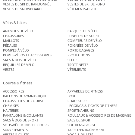
VESTES DE SKI DE RANDONNÉE
VESTES DE SKI DE FOND
VESTES DE SNOWBOARD
VÊTEMENTS-DE-SKI
Vélos & bikes
ANTIVOLS DE VÉLO
CASQUES DE VÉLO
CHAUSSURES
LUNETTES DE SOLEIL
MAILLOTS
COMPTEURS DE VÉLO
PÉDALES
POIGNÉES DE VÉLO
POMPES À VÉLO
PORTE-BAGAGES
PORTE-VÉLOS ET ACCESSOIRES
PROTECTIONS
SACS À DOS DE VÉLO
SELLES
BÉQUILLES DE VÉLO
TROTTINETTE
VESTES
VÊTEMENTS
Course & fitness
ACCESSOIRES
APPAREILS DE FITNESS
BALLONS DE GYMNASTIQUE
BOXE
CHAUSSETTES DE COURSE
CHAUSSURES
CHEMISES
LEGGINGS & TIGHTS DE FITNESS
HALTÈRES
SPORTNAHRUNG
PANTALONS & COLLANTS
ROULEAUX & ACCESSOIRES DE MASSAGE
SACS À DOS DE SPORT
SACS DE SPORT
SOUS-VÊTEMENTS DE COURSE
SOUTIENS-GORGE
SURVÊTEMENTS
TAPIS D’ENTRAÎNEMENT
VESTES & GILETS
YOGA & PILATES