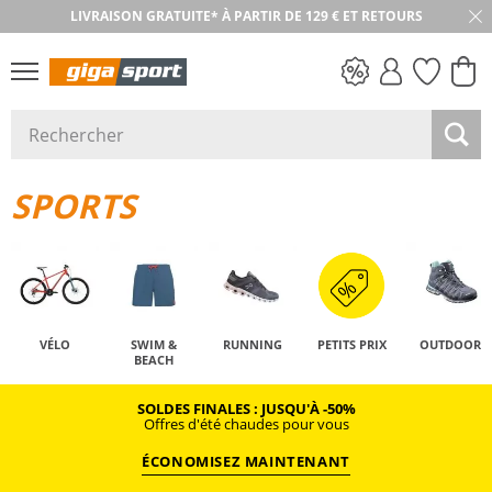
LIVRAISON GRATUITE* À PARTIR DE 129 € ET RETOURS
RETOUR SOUS 30 JOURS
PETITS PRIX
SPORTS
VÉLO
SWIM &
RUNNING
PETITS PRIX
OUTDOOR
BEACH
SOLDES FINALES : JUSQU'À -50%
Offres d'été chaudes pour vous
ÉCONOMISEZ MAINTENANT