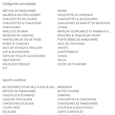
Catégories principales
BÂTONS DE RANDONNÉE
BIKINIS
HAUBEN & MÜTZEN GESAMT
CASQUETTES & CHAPEAUX
CHAUSSETTES DE COURSE
CHAUSSETTES & ACCESSOIRES
CHAUSSETTES & CHAUSSONS
CHAUSSURES DE BAIN ET DE NATATION
CHAUSSURES
LYCRAS
MAILLOTS DE BAIN
MATELAS GONFLABLES ET ANIMAUX FLOT
MOBILIER DE CAMPING
MONTRES & TRAQUEURS SPORT
PANTALONS DE SKI DE FOND
PORTE-BÉBÉS DE RANDONNÉE
ROBES & TUNIQUES
SACS DE COUCHAGE
SACS DE VOYAGE & TROLLEYS
SHORTS
SUP & ACCESSOIRES
SURVÊTEMENTS
TAPIS DE YOGA ET ACCESSOIRES
TONGS
TROTTINETTE
VÉLOS
VÉLOS ÉLECTRIQUES
VESTES DE TOURISME
VTT
Sports outdoor
ACCESSOIRES POUR SACS À DOS & SACS ÉTANCHES
BANDEAUX
BÂTONS DE RANDONNÉE
BOTTES D’HIVER
CAGOULES & ÉCHARPES
CAMPING
CASQUES D’ESCALADE
CHAUSSETTES & CHAUSSONS
CHAUSSONS-ESCALADE
CHAUSSURES DE RANDONNÉE
COUPE-VENT
COUTEAUX & MULTITOOLS
ESCALADE
GANTS & MOUFLES