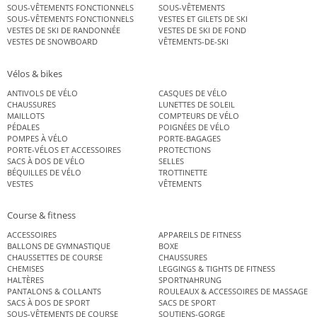
SOUS-VÊTEMENTS FONCTIONNELS
SOUS-VÊTEMENTS
SOUS-VÊTEMENTS FONCTIONNELS
VESTES ET GILETS DE SKI
VESTES DE SKI DE RANDONNÉE
VESTES DE SKI DE FOND
VESTES DE SNOWBOARD
VÊTEMENTS-DE-SKI
Vélos & bikes
ANTIVOLS DE VÉLO
CASQUES DE VÉLO
CHAUSSURES
LUNETTES DE SOLEIL
MAILLOTS
COMPTEURS DE VÉLO
PÉDALES
POIGNÉES DE VÉLO
POMPES À VÉLO
PORTE-BAGAGES
PORTE-VÉLOS ET ACCESSOIRES
PROTECTIONS
SACS À DOS DE VÉLO
SELLES
BÉQUILLES DE VÉLO
TROTTINETTE
VESTES
VÊTEMENTS
Course & fitness
ACCESSOIRES
APPAREILS DE FITNESS
BALLONS DE GYMNASTIQUE
BOXE
CHAUSSETTES DE COURSE
CHAUSSURES
CHEMISES
LEGGINGS & TIGHTS DE FITNESS
HALTÈRES
SPORTNAHRUNG
PANTALONS & COLLANTS
ROULEAUX & ACCESSOIRES DE MASSAGE
SACS À DOS DE SPORT
SACS DE SPORT
SOUS-VÊTEMENTS DE COURSE
SOUTIENS-GORGE