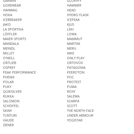
GARMIN
GLORYFY
GOREWEAR
HAMMER
HANWAG
HEAD
HOKA
HYDRO FLASK
ICEBREAKER
ICEPEAK
JAKO
KJUS
LA SPORTIVA
LEKI
LÖFFLER
LOWA
MAIER SPORTS
MAMMUT
MANDALA
MARTINI
MEINDL
MERU
MILLET
NIKE
O'NEILL
ONLY PLAY
ORTLIEB
ORTOVOX
OSPREY
PATAGONIA
PEAK PERFORMANCE
PEEROTON
PHENIX
POC
POLAR
PROTEST
PUKY
PUMA
QUIKSILVER
ROXY
RUKKA
SALEWA
SALOMON
SCARPA
SCHÖFFEL
SCOTT
SKINY
THE NORTH FACE
TUNTURI
UNDER ARMOUR
VAUDE
YOGISTAR
ZIENER