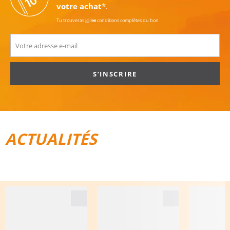
votre achat
*.
Tu trouveras
ici
les conditions complètes du bon
S’INSCRIRE
ACTUALITÉS
TOUT POUR LE VÉLO
BAGAGES DE VOYAGE