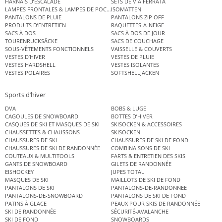
HARNAIS D’ESCALADE
SETS DE VIA FERRATA
LAMPES FRONTALES & LAMPES DE POCHE
ISOMATTEN
PANTALONS DE PLUIE
PANTALONS ZIP OFF
PRODUITS D’ENTRETIEN
RAQUETTES-A-NEIGE
SACS À DOS
SACS À DOS DE JOUR
TOURENRUCKSÄCKE
SACS DE COUCHAGE
SOUS-VÊTEMENTS FONCTIONNELS
VAISSELLE & COUVERTS
VESTES D’HIVER
VESTES DE PLUIE
VESTES HARDSHELL
VESTES ISOLANTES
VESTES POLAIRES
SOFTSHELLJACKEN
Sports d’hiver
DVA
BOBS & LUGE
CAGOULES DE SNOWBOARD
BOTTES D’HIVER
CASQUES DE SKI ET MASQUES DE SKI
SKISOCKEN & ACCESSOIRES
CHAUSSETTES & CHAUSSONS
SKISOCKEN
CHAUSSURES DE SKI
CHAUSSURES DE SKI DE FOND
CHAUSSURES DE SKI DE RANDONNÉE
COMBINAISONS DE SKI
COUTEAUX & MULTITOOLS
FARTS & ENTRETIEN DES SKIS
GANTS DE SNOWBOARD
GILETS DE RANDONNÉE
EISHOCKEY
JUPES TOTAL
MASQUES DE SKI
MAILLOTS DE SKI DE FOND
PANTALONS DE SKI
PANTALONS-DE-RANDONNEE
PANTALONS-DE-SNOWBOARD
PANTALONS DE SKI DE FOND
PATINS À GLACE
PEAUX POUR SKIS DE RANDONNÉE
SKI DE RANDONNÉE
SÉCURITÉ-AVALANCHE
SKI DE FOND
SNOWBOARDS