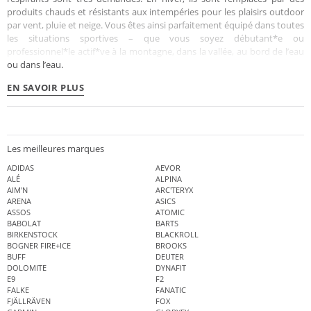
produits chauds et résistants aux intempéries pour les plaisirs outdoor
par vent, pluie et neige. Vous êtes ainsi parfaitement équipé dans toutes
les situations sportives – que vous soyez débutant*e ou
professionnel*le actif*ve à la montagne, dans la vallée, au bord de l’eau
ou dans l’eau.
EN SAVOIR PLUS
Les meilleures marques
ADIDAS
AEVOR
ALÉ
ALPINA
AIM'N
ARC'TERYX
ARENA
ASICS
ASSOS
ATOMIC
BABOLAT
BARTS
BIRKENSTOCK
BLACKROLL
BOGNER FIRE+ICE
BROOKS
BUFF
DEUTER
DOLOMITE
DYNAFIT
E9
F2
FALKE
FANATIC
FJÄLLRÄVEN
FOX