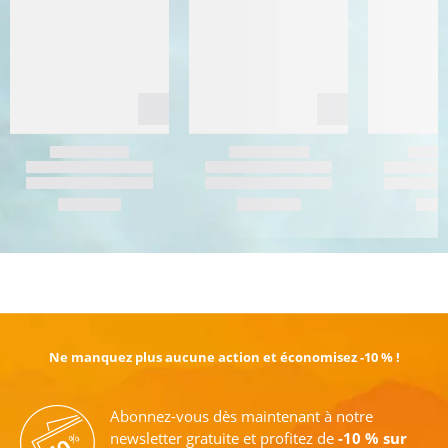
EN SAVOIR PLUS
Ne manquez plus aucune action et économisez -10 % !
Abonnez-vous dès maintenant à notre
newsletter gratuite et profitez de
-10 % sur