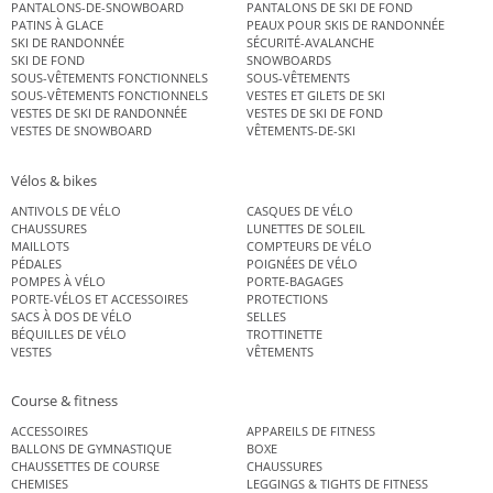
PANTALONS-DE-SNOWBOARD
PANTALONS DE SKI DE FOND
PATINS À GLACE
PEAUX POUR SKIS DE RANDONNÉE
SKI DE RANDONNÉE
SÉCURITÉ-AVALANCHE
SKI DE FOND
SNOWBOARDS
SOUS-VÊTEMENTS FONCTIONNELS
SOUS-VÊTEMENTS
SOUS-VÊTEMENTS FONCTIONNELS
VESTES ET GILETS DE SKI
VESTES DE SKI DE RANDONNÉE
VESTES DE SKI DE FOND
VESTES DE SNOWBOARD
VÊTEMENTS-DE-SKI
Vélos & bikes
ANTIVOLS DE VÉLO
CASQUES DE VÉLO
CHAUSSURES
LUNETTES DE SOLEIL
MAILLOTS
COMPTEURS DE VÉLO
PÉDALES
POIGNÉES DE VÉLO
POMPES À VÉLO
PORTE-BAGAGES
PORTE-VÉLOS ET ACCESSOIRES
PROTECTIONS
SACS À DOS DE VÉLO
SELLES
BÉQUILLES DE VÉLO
TROTTINETTE
VESTES
VÊTEMENTS
Course & fitness
ACCESSOIRES
APPAREILS DE FITNESS
BALLONS DE GYMNASTIQUE
BOXE
CHAUSSETTES DE COURSE
CHAUSSURES
CHEMISES
LEGGINGS & TIGHTS DE FITNESS