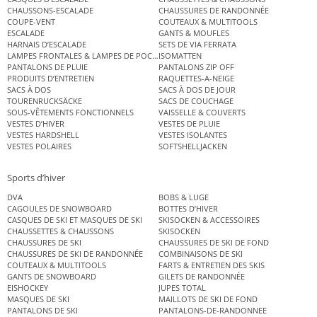
CHAUSSONS-ESCALADE
CHAUSSURES DE RANDONNÉE
COUPE-VENT
COUTEAUX & MULTITOOLS
ESCALADE
GANTS & MOUFLES
HARNAIS D’ESCALADE
SETS DE VIA FERRATA
LAMPES FRONTALES & LAMPES DE POCHE
ISOMATTEN
PANTALONS DE PLUIE
PANTALONS ZIP OFF
PRODUITS D’ENTRETIEN
RAQUETTES-A-NEIGE
SACS À DOS
SACS À DOS DE JOUR
TOURENRUCKSÄCKE
SACS DE COUCHAGE
SOUS-VÊTEMENTS FONCTIONNELS
VAISSELLE & COUVERTS
VESTES D’HIVER
VESTES DE PLUIE
VESTES HARDSHELL
VESTES ISOLANTES
VESTES POLAIRES
SOFTSHELLJACKEN
Sports d’hiver
DVA
BOBS & LUGE
CAGOULES DE SNOWBOARD
BOTTES D’HIVER
CASQUES DE SKI ET MASQUES DE SKI
SKISOCKEN & ACCESSOIRES
CHAUSSETTES & CHAUSSONS
SKISOCKEN
CHAUSSURES DE SKI
CHAUSSURES DE SKI DE FOND
CHAUSSURES DE SKI DE RANDONNÉE
COMBINAISONS DE SKI
COUTEAUX & MULTITOOLS
FARTS & ENTRETIEN DES SKIS
GANTS DE SNOWBOARD
GILETS DE RANDONNÉE
EISHOCKEY
JUPES TOTAL
MASQUES DE SKI
MAILLOTS DE SKI DE FOND
PANTALONS DE SKI
PANTALONS-DE-RANDONNEE