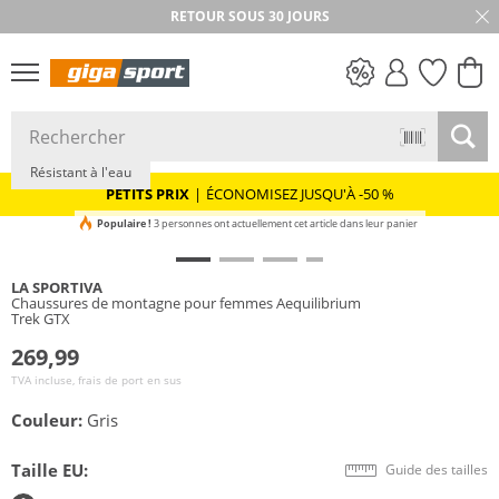
RETOUR SOUS 30 JOURS
GORE-TEX
PETITS PRIX
Résistant à l'eau
PETITS PRIX
|
ÉCONOMISEZ JUSQU'À -50 %
Populaire !
3 personnes ont actuellement cet article dans leur panier
LA SPORTIVA
Chaussures de montagne pour femmes Aequilibrium
Trek GTX
269,99
TVA incluse, frais de port en sus
Couleur:
Gris
Taille EU:
Guide des tailles