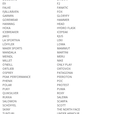
E9
F2
FALKE
FANATIC
FJÄLLRÄVEN
FOX
GARMIN
GLORYFY
GOREWEAR
HAMMER
HANWAG
HEAD
HOKA
HYDRO FLASK
ICEBREAKER
ICEPEAK
JAKO
KJUS
LA SPORTIVA
LEKI
LÖFFLER
LOWA
MAIER SPORTS
MAMMUT
MANDALA
MARTINI
MEINDL
MERU
MILLET
NIKE
O'NEILL
ONLY PLAY
ORTLIEB
ORTOVOX
OSPREY
PATAGONIA
PEAK PERFORMANCE
PEEROTON
PHENIX
POC
POLAR
PROTEST
PUKY
PUMA
QUIKSILVER
ROXY
RUKKA
SALEWA
SALOMON
SCARPA
SCHÖFFEL
SCOTT
SKINY
THE NORTH FACE
TUNTURI
UNDER ARMOUR