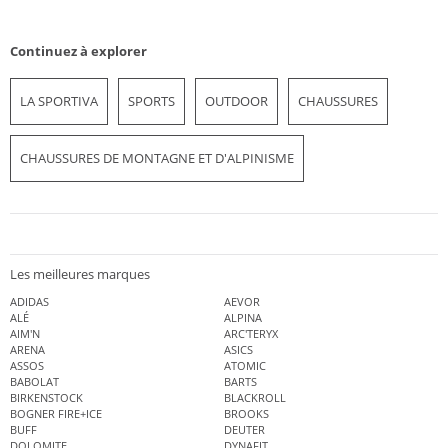
Continuez à explorer
LA SPORTIVA
SPORTS
OUTDOOR
CHAUSSURES
CHAUSSURES DE MONTAGNE ET D'ALPINISME
Les meilleures marques
ADIDAS
AEVOR
ALÉ
ALPINA
AIM'N
ARC'TERYX
ARENA
ASICS
ASSOS
ATOMIC
BABOLAT
BARTS
BIRKENSTOCK
BLACKROLL
BOGNER FIRE+ICE
BROOKS
BUFF
DEUTER
DOLOMITE
DYNAFIT