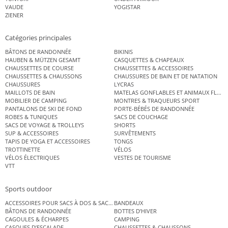
VAUDE
YOGISTAR
ZIENER
Catégories principales
BÂTONS DE RANDONNÉE
BIKINIS
HAUBEN & MÜTZEN GESAMT
CASQUETTES & CHAPEAUX
CHAUSSETTES DE COURSE
CHAUSSETTES & ACCESSOIRES
CHAUSSETTES & CHAUSSONS
CHAUSSURES DE BAIN ET DE NATATION
CHAUSSURES
LYCRAS
MAILLOTS DE BAIN
MATELAS GONFLABLES ET ANIMAUX FLOT
MOBILIER DE CAMPING
MONTRES & TRAQUEURS SPORT
PANTALONS DE SKI DE FOND
PORTE-BÉBÉS DE RANDONNÉE
ROBES & TUNIQUES
SACS DE COUCHAGE
SACS DE VOYAGE & TROLLEYS
SHORTS
SUP & ACCESSOIRES
SURVÊTEMENTS
TAPIS DE YOGA ET ACCESSOIRES
TONGS
TROTTINETTE
VÉLOS
VÉLOS ÉLECTRIQUES
VESTES DE TOURISME
VTT
Sports outdoor
ACCESSOIRES POUR SACS À DOS & SACS ÉTANCHES
BANDEAUX
BÂTONS DE RANDONNÉE
BOTTES D’HIVER
CAGOULES & ÉCHARPES
CAMPING
CASQUES D’ESCALADE
CHAUSSETTES & CHAUSSONS