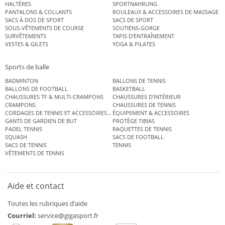
HALTÈRES
SPORTNAHRUNG
PANTALONS & COLLANTS
ROULEAUX & ACCESSOIRES DE MASSAGE
SACS À DOS DE SPORT
SACS DE SPORT
SOUS-VÊTEMENTS DE COURSE
SOUTIENS-GORGE
SURVÊTEMENTS
TAPIS D’ENTRAÎNEMENT
VESTES & GILETS
YOGA & PILATES
Sports de balle
BADMINTON
BALLONS DE TENNIS
BALLONS DE FOOTBALL
BASKETBALL
CHAUSSURES TF & MULTI-CRAMPONS
CHAUSSURES D’INTÉRIEUR
CRAMPONS
CHAUSSURES DE TENNIS
CORDAGES DE TENNIS ET ACCESSOIRES DE TENNIS
ÉQUIPEMENT & ACCESSOIRES
GANTS DE GARDIEN DE BUT
PROTÈGE TIBIAS
PADEL TENNIS
RAQUETTES DE TENNIS
SQUASH
SACS DE FOOTBALL
SACS DE TENNIS
TENNIS
VÊTEMENTS DE TENNIS
Aide et contact
Toutes les rubriques d’aide
Courriel:
service@gigasport.fr