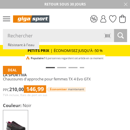
RETOUR SOUS 30 JOURS
Vibram®
PETITS PRIX
Résistant à l'eau
PETITS PRIX
|
ÉCONOMISEZ JUSQU'À -50 %
Populaire !
6 personnes regardent cet article en ce moment
DEAL
LA SPORTIVA
Chaussures d'approche pour femmes TX 4 Evo GTX
146,99
210,00
Économiser
maintenant
PPC
TVA incluse, frais de port en sus
Couleur:
Noir