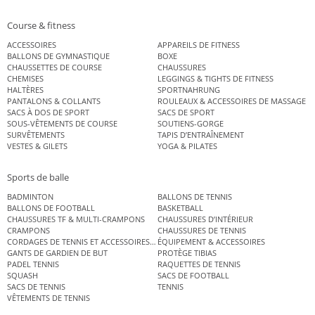
Course & fitness
ACCESSOIRES
APPAREILS DE FITNESS
BALLONS DE GYMNASTIQUE
BOXE
CHAUSSETTES DE COURSE
CHAUSSURES
CHEMISES
LEGGINGS & TIGHTS DE FITNESS
HALTÈRES
SPORTNAHRUNG
PANTALONS & COLLANTS
ROULEAUX & ACCESSOIRES DE MASSAGE
SACS À DOS DE SPORT
SACS DE SPORT
SOUS-VÊTEMENTS DE COURSE
SOUTIENS-GORGE
SURVÊTEMENTS
TAPIS D’ENTRAÎNEMENT
VESTES & GILETS
YOGA & PILATES
Sports de balle
BADMINTON
BALLONS DE TENNIS
BALLONS DE FOOTBALL
BASKETBALL
CHAUSSURES TF & MULTI-CRAMPONS
CHAUSSURES D’INTÉRIEUR
CRAMPONS
CHAUSSURES DE TENNIS
CORDAGES DE TENNIS ET ACCESSOIRES DE TENNIS
ÉQUIPEMENT & ACCESSOIRES
GANTS DE GARDIEN DE BUT
PROTÈGE TIBIAS
PADEL TENNIS
RAQUETTES DE TENNIS
SQUASH
SACS DE FOOTBALL
SACS DE TENNIS
TENNIS
VÊTEMENTS DE TENNIS