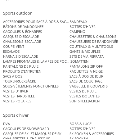
Sports outdoor
ACCESSOIRES POUR SACS À DOS & SACS ÉTANCHES
BANDEAUX
BÂTONS DE RANDONNÉE
BOTTES D’HIVER
CAGOULES & ÉCHARPES
CAMPING
CASQUES D’ESCALADE
CHAUSSETTES & CHAUSSONS
CHAUSSONS-ESCALADE
CHAUSSURES DE RANDONNÉE
COUPE-VENT
COUTEAUX & MULTITOOLS
ESCALADE
GANTS & MOUFLES
HARNAIS D’ESCALADE
SETS DE VIA FERRATA
LAMPES FRONTALES & LAMPES DE POCHE
ISOMATTEN
PANTALONS DE PLUIE
PANTALONS ZIP OFF
PRODUITS D’ENTRETIEN
RAQUETTES-A-NEIGE
SACS À DOS
SACS À DOS DE JOUR
TOURENRUCKSÄCKE
SACS DE COUCHAGE
SOUS-VÊTEMENTS FONCTIONNELS
VAISSELLE & COUVERTS
VESTES D’HIVER
VESTES DE PLUIE
VESTES HARDSHELL
VESTES ISOLANTES
VESTES POLAIRES
SOFTSHELLJACKEN
Sports d’hiver
DVA
BOBS & LUGE
CAGOULES DE SNOWBOARD
BOTTES D’HIVER
CASQUES DE SKI ET MASQUES DE SKI
SKISOCKEN & ACCESSOIRES
CHAUSSETTES & CHAUSSONS
SKISOCKEN