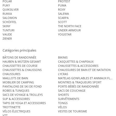
POLAR
PROTEST
PUKY
PUMA
QUIKSILVER
ROXY
RUKKA
SALEWA
SALOMON
SCARPA
SCHÖFFEL
SCOTT
SKINY
THE NORTH FACE
TUNTURI
UNDER ARMOUR
VAUDE
YOGISTAR
ZIENER
Catégories principales
BÂTONS DE RANDONNÉE
BIKINIS
HAUBEN & MÜTZEN GESAMT
CASQUETTES & CHAPEAUX
CHAUSSETTES DE COURSE
CHAUSSETTES & ACCESSOIRES
CHAUSSETTES & CHAUSSONS
CHAUSSURES DE BAIN ET DE NATATION
CHAUSSURES
LYCRAS
MAILLOTS DE BAIN
MATELAS GONFLABLES ET ANIMAUX FLOT
MOBILIER DE CAMPING
MONTRES & TRAQUEURS SPORT
PANTALONS DE SKI DE FOND
PORTE-BÉBÉS DE RANDONNÉE
ROBES & TUNIQUES
SACS DE COUCHAGE
SACS DE VOYAGE & TROLLEYS
SHORTS
SUP & ACCESSOIRES
SURVÊTEMENTS
TAPIS DE YOGA ET ACCESSOIRES
TONGS
TROTTINETTE
VÉLOS
VÉLOS ÉLECTRIQUES
VESTES DE TOURISME
VTT