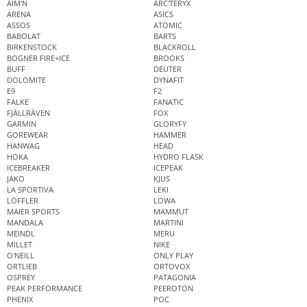
AIM'N
ARC'TERYX
ARENA
ASICS
ASSOS
ATOMIC
BABOLAT
BARTS
BIRKENSTOCK
BLACKROLL
BOGNER FIRE+ICE
BROOKS
BUFF
DEUTER
DOLOMITE
DYNAFIT
E9
F2
FALKE
FANATIC
FJÄLLRÄVEN
FOX
GARMIN
GLORYFY
GOREWEAR
HAMMER
HANWAG
HEAD
HOKA
HYDRO FLASK
ICEBREAKER
ICEPEAK
JAKO
KJUS
LA SPORTIVA
LEKI
LÖFFLER
LOWA
MAIER SPORTS
MAMMUT
MANDALA
MARTINI
MEINDL
MERU
MILLET
NIKE
O'NEILL
ONLY PLAY
ORTLIEB
ORTOVOX
OSPREY
PATAGONIA
PEAK PERFORMANCE
PEEROTON
PHENIX
POC