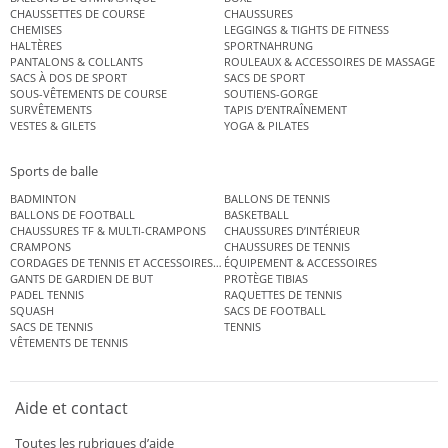
CHAUSSETTES DE COURSE
CHAUSSURES
CHEMISES
LEGGINGS & TIGHTS DE FITNESS
HALTÈRES
SPORTNAHRUNG
PANTALONS & COLLANTS
ROULEAUX & ACCESSOIRES DE MASSAGE
SACS À DOS DE SPORT
SACS DE SPORT
SOUS-VÊTEMENTS DE COURSE
SOUTIENS-GORGE
SURVÊTEMENTS
TAPIS D’ENTRAÎNEMENT
VESTES & GILETS
YOGA & PILATES
Sports de balle
BADMINTON
BALLONS DE TENNIS
BALLONS DE FOOTBALL
BASKETBALL
CHAUSSURES TF & MULTI-CRAMPONS
CHAUSSURES D’INTÉRIEUR
CRAMPONS
CHAUSSURES DE TENNIS
CORDAGES DE TENNIS ET ACCESSOIRES DE TENNIS
ÉQUIPEMENT & ACCESSOIRES
GANTS DE GARDIEN DE BUT
PROTÈGE TIBIAS
PADEL TENNIS
RAQUETTES DE TENNIS
SQUASH
SACS DE FOOTBALL
SACS DE TENNIS
TENNIS
VÊTEMENTS DE TENNIS
Aide et contact
Toutes les rubriques d’aide