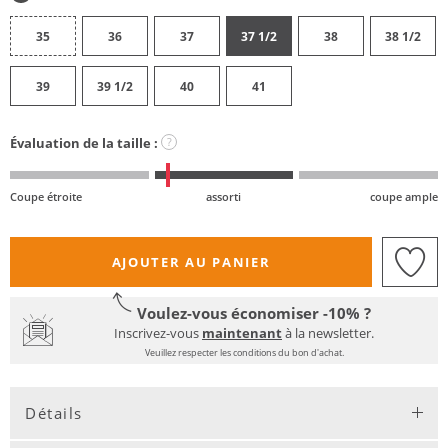
35
36
37
37 1/2
38
38 1/2
39
39 1/2
40
41
Évaluation de la taille :
?
Coupe étroite
assorti
coupe ample
AJOUTER AU PANIER
Voulez-vous économiser -10% ?
Inscrivez-vous
maintenant
à la newsletter.
Veuillez respecter les conditions du bon d'achat.
Détails