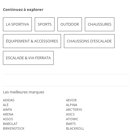
Continuez à explorer
LA SPORTIVA
SPORTS
OUTDOOR
CHAUSSURES
ÉQUIPEMENT & ACCESSOIRES
CHAUSSONS D'ESCALADE
ESCALADE & VIA FERRATA
Les meilleures marques
ADIDAS
AEVOR
ALÉ
ALPINA
AIM'N
ARC'TERYX
ARENA
ASICS
ASSOS
ATOMIC
BABOLAT
BARTS
BIRKENSTOCK
BLACKROLL