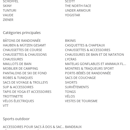
SCHÖFFEL
SCOTT
SKINY
THE NORTH FACE
TUNTURI
UNDER ARMOUR
VAUDE
YOGISTAR
ZIENER
Catégories principales
BÂTONS DE RANDONNÉE
BIKINIS
HAUBEN & MÜTZEN GESAMT
CASQUETTES & CHAPEAUX
CHAUSSETTES DE COURSE
CHAUSSETTES & ACCESSOIRES
CHAUSSETTES & CHAUSSONS
CHAUSSURES DE BAIN ET DE NATATION
CHAUSSURES
LYCRAS
MAILLOTS DE BAIN
MATELAS GONFLABLES ET ANIMAUX FLOT
MOBILIER DE CAMPING
MONTRES & TRAQUEURS SPORT
PANTALONS DE SKI DE FOND
PORTE-BÉBÉS DE RANDONNÉE
ROBES & TUNIQUES
SACS DE COUCHAGE
SACS DE VOYAGE & TROLLEYS
SHORTS
SUP & ACCESSOIRES
SURVÊTEMENTS
TAPIS DE YOGA ET ACCESSOIRES
TONGS
TROTTINETTE
VÉLOS
VÉLOS ÉLECTRIQUES
VESTES DE TOURISME
VTT
Sports outdoor
ACCESSOIRES POUR SACS À DOS & SACS ÉTANCHES
BANDEAUX