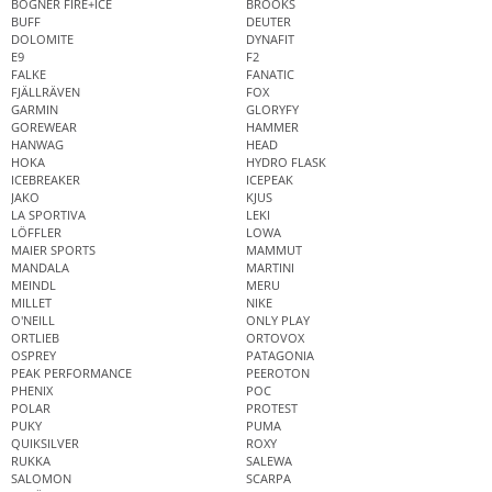
BOGNER FIRE+ICE
BROOKS
BUFF
DEUTER
DOLOMITE
DYNAFIT
E9
F2
FALKE
FANATIC
FJÄLLRÄVEN
FOX
GARMIN
GLORYFY
GOREWEAR
HAMMER
HANWAG
HEAD
HOKA
HYDRO FLASK
ICEBREAKER
ICEPEAK
JAKO
KJUS
LA SPORTIVA
LEKI
LÖFFLER
LOWA
MAIER SPORTS
MAMMUT
MANDALA
MARTINI
MEINDL
MERU
MILLET
NIKE
O'NEILL
ONLY PLAY
ORTLIEB
ORTOVOX
OSPREY
PATAGONIA
PEAK PERFORMANCE
PEEROTON
PHENIX
POC
POLAR
PROTEST
PUKY
PUMA
QUIKSILVER
ROXY
RUKKA
SALEWA
SALOMON
SCARPA