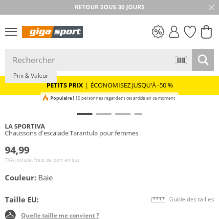
RETOUR SOUS 30 JOURS
PETITS PRIX
Prix & Valeur
PETITS PRIX
|
ÉCONOMISEZ JUSQU'À -50 %
Populaire !
10 personnes regardent cet article en ce moment
LA SPORTIVA
Chaussons d'escalade Tarantula pour femmes
94,99
TVA incluse, frais de port en sus
Couleur:
Baie
Taille EU:
Guide des tailles
Quelle taille me convient ?