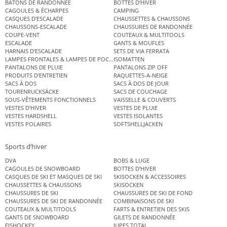
BÂTONS DE RANDONNÉE
BOTTES D’HIVER
CAGOULES & ÉCHARPES
CAMPING
CASQUES D’ESCALADE
CHAUSSETTES & CHAUSSONS
CHAUSSONS-ESCALADE
CHAUSSURES DE RANDONNÉE
COUPE-VENT
COUTEAUX & MULTITOOLS
ESCALADE
GANTS & MOUFLES
HARNAIS D’ESCALADE
SETS DE VIA FERRATA
LAMPES FRONTALES & LAMPES DE POCHE
ISOMATTEN
PANTALONS DE PLUIE
PANTALONS ZIP OFF
PRODUITS D’ENTRETIEN
RAQUETTES-A-NEIGE
SACS À DOS
SACS À DOS DE JOUR
TOURENRUCKSÄCKE
SACS DE COUCHAGE
SOUS-VÊTEMENTS FONCTIONNELS
VAISSELLE & COUVERTS
VESTES D’HIVER
VESTES DE PLUIE
VESTES HARDSHELL
VESTES ISOLANTES
VESTES POLAIRES
SOFTSHELLJACKEN
Sports d’hiver
DVA
BOBS & LUGE
CAGOULES DE SNOWBOARD
BOTTES D’HIVER
CASQUES DE SKI ET MASQUES DE SKI
SKISOCKEN & ACCESSOIRES
CHAUSSETTES & CHAUSSONS
SKISOCKEN
CHAUSSURES DE SKI
CHAUSSURES DE SKI DE FOND
CHAUSSURES DE SKI DE RANDONNÉE
COMBINAISONS DE SKI
COUTEAUX & MULTITOOLS
FARTS & ENTRETIEN DES SKIS
GANTS DE SNOWBOARD
GILETS DE RANDONNÉE
EISHOCKEY
JUPES TOTAL