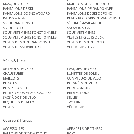
MASQUES DE SKI
MAILLOTS DE SKI DE FOND
PANTALONS DE SKI
PANTALONS-DE-RANDONNEE
PANTALONS-DE-SNOWBOARD
PANTALONS DE SKI DE FOND
PATINS À GLACE
PEAUX POUR SKIS DE RANDONNÉE
SKI DE RANDONNÉE
SÉCURITÉ-AVALANCHE
SKI DE FOND
SNOWBOARDS
SOUS-VÊTEMENTS FONCTIONNELS
SOUS-VÊTEMENTS
SOUS-VÊTEMENTS FONCTIONNELS
VESTES ET GILETS DE SKI
VESTES DE SKI DE RANDONNÉE
VESTES DE SKI DE FOND
VESTES DE SNOWBOARD
VÊTEMENTS-DE-SKI
Vélos & bikes
ANTIVOLS DE VÉLO
CASQUES DE VÉLO
CHAUSSURES
LUNETTES DE SOLEIL
MAILLOTS
COMPTEURS DE VÉLO
PÉDALES
POIGNÉES DE VÉLO
POMPES À VÉLO
PORTE-BAGAGES
PORTE-VÉLOS ET ACCESSOIRES
PROTECTIONS
SACS À DOS DE VÉLO
SELLES
BÉQUILLES DE VÉLO
TROTTINETTE
VESTES
VÊTEMENTS
Course & fitness
ACCESSOIRES
APPAREILS DE FITNESS
BALLONS DE GYMNASTIQUE
BOXE