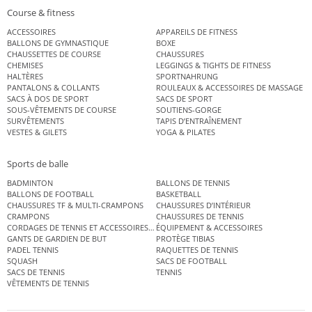
Course & fitness
ACCESSOIRES
APPAREILS DE FITNESS
BALLONS DE GYMNASTIQUE
BOXE
CHAUSSETTES DE COURSE
CHAUSSURES
CHEMISES
LEGGINGS & TIGHTS DE FITNESS
HALTÈRES
SPORTNAHRUNG
PANTALONS & COLLANTS
ROULEAUX & ACCESSOIRES DE MASSAGE
SACS À DOS DE SPORT
SACS DE SPORT
SOUS-VÊTEMENTS DE COURSE
SOUTIENS-GORGE
SURVÊTEMENTS
TAPIS D’ENTRAÎNEMENT
VESTES & GILETS
YOGA & PILATES
Sports de balle
BADMINTON
BALLONS DE TENNIS
BALLONS DE FOOTBALL
BASKETBALL
CHAUSSURES TF & MULTI-CRAMPONS
CHAUSSURES D’INTÉRIEUR
CRAMPONS
CHAUSSURES DE TENNIS
CORDAGES DE TENNIS ET ACCESSOIRES DE TENNIS
ÉQUIPEMENT & ACCESSOIRES
GANTS DE GARDIEN DE BUT
PROTÈGE TIBIAS
PADEL TENNIS
RAQUETTES DE TENNIS
SQUASH
SACS DE FOOTBALL
SACS DE TENNIS
TENNIS
VÊTEMENTS DE TENNIS