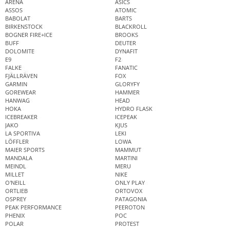
ARENA
ASICS
ASSOS
ATOMIC
BABOLAT
BARTS
BIRKENSTOCK
BLACKROLL
BOGNER FIRE+ICE
BROOKS
BUFF
DEUTER
DOLOMITE
DYNAFIT
E9
F2
FALKE
FANATIC
FJÄLLRÄVEN
FOX
GARMIN
GLORYFY
GOREWEAR
HAMMER
HANWAG
HEAD
HOKA
HYDRO FLASK
ICEBREAKER
ICEPEAK
JAKO
KJUS
LA SPORTIVA
LEKI
LÖFFLER
LOWA
MAIER SPORTS
MAMMUT
MANDALA
MARTINI
MEINDL
MERU
MILLET
NIKE
O'NEILL
ONLY PLAY
ORTLIEB
ORTOVOX
OSPREY
PATAGONIA
PEAK PERFORMANCE
PEEROTON
PHENIX
POC
POLAR
PROTEST