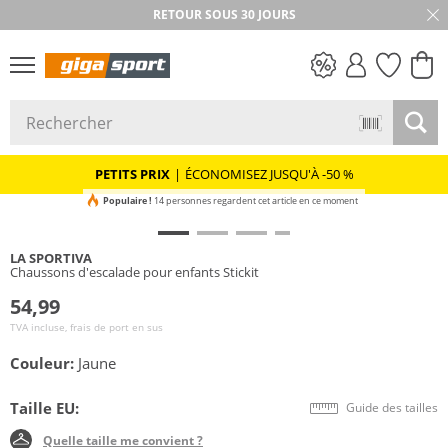
RETOUR SOUS 30 JOURS
PETITS PRIX
PETITS PRIX
|
ÉCONOMISEZ JUSQU'À -50 %
Populaire !
14 personnes regardent cet article en ce moment
LA SPORTIVA
Chaussons d'escalade pour enfants Stickit
54,99
TVA incluse, frais de port en sus
Couleur:
Jaune
Taille EU:
Guide des tailles
Quelle taille me convient ?