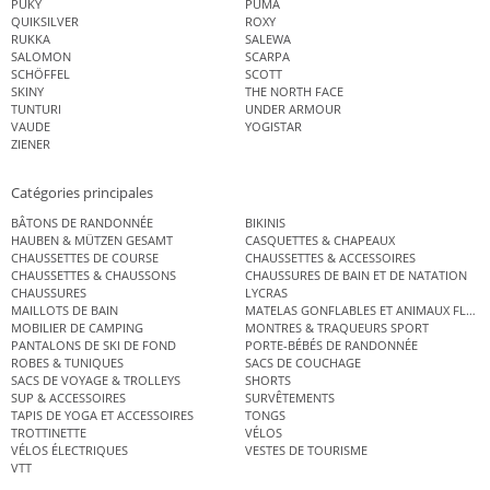
PUKY
PUMA
QUIKSILVER
ROXY
RUKKA
SALEWA
SALOMON
SCARPA
SCHÖFFEL
SCOTT
SKINY
THE NORTH FACE
TUNTURI
UNDER ARMOUR
VAUDE
YOGISTAR
ZIENER
Catégories principales
BÂTONS DE RANDONNÉE
BIKINIS
HAUBEN & MÜTZEN GESAMT
CASQUETTES & CHAPEAUX
CHAUSSETTES DE COURSE
CHAUSSETTES & ACCESSOIRES
CHAUSSETTES & CHAUSSONS
CHAUSSURES DE BAIN ET DE NATATION
CHAUSSURES
LYCRAS
MAILLOTS DE BAIN
MATELAS GONFLABLES ET ANIMAUX FLOT
MOBILIER DE CAMPING
MONTRES & TRAQUEURS SPORT
PANTALONS DE SKI DE FOND
PORTE-BÉBÉS DE RANDONNÉE
ROBES & TUNIQUES
SACS DE COUCHAGE
SACS DE VOYAGE & TROLLEYS
SHORTS
SUP & ACCESSOIRES
SURVÊTEMENTS
TAPIS DE YOGA ET ACCESSOIRES
TONGS
TROTTINETTE
VÉLOS
VÉLOS ÉLECTRIQUES
VESTES DE TOURISME
VTT