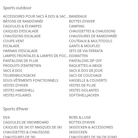
Sports outdoor
ACCESSOIRES POUR SACS À DOS & SACS ÉTANCHES
BANDEAUX
BÂTONS DE RANDONNÉE
BOTTES D’HIVER
CAGOULES & ÉCHARPES
CAMPING
CASQUES D’ESCALADE
CHAUSSETTES & CHAUSSONS
CHAUSSONS-ESCALADE
CHAUSSURES DE RANDONNÉE
COUPE-VENT
COUTEAUX & MULTITOOLS
ESCALADE
GANTS & MOUFLES
HARNAIS D’ESCALADE
SETS DE VIA FERRATA
LAMPES FRONTALES & LAMPES DE POCHE
ISOMATTEN
PANTALONS DE PLUIE
PANTALONS ZIP OFF
PRODUITS D’ENTRETIEN
RAQUETTES-A-NEIGE
SACS À DOS
SACS À DOS DE JOUR
TOURENRUCKSÄCKE
SACS DE COUCHAGE
SOUS-VÊTEMENTS FONCTIONNELS
VAISSELLE & COUVERTS
VESTES D’HIVER
VESTES DE PLUIE
VESTES HARDSHELL
VESTES ISOLANTES
VESTES POLAIRES
SOFTSHELLJACKEN
Sports d’hiver
DVA
BOBS & LUGE
CAGOULES DE SNOWBOARD
BOTTES D’HIVER
CASQUES DE SKI ET MASQUES DE SKI
SKISOCKEN & ACCESSOIRES
CHAUSSETTES & CHAUSSONS
SKISOCKEN
CHAUSSURES DE SKI
CHAUSSURES DE SKI DE FOND