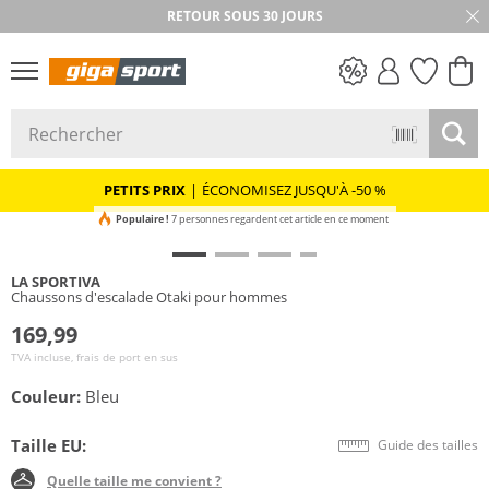
RETOUR SOUS 30 JOURS
PETITS PRIX
PETITS PRIX
|
ÉCONOMISEZ JUSQU'À -50 %
Populaire !
7 personnes regardent cet article en ce moment
LA SPORTIVA
Chaussons d'escalade Otaki pour hommes
169,99
TVA incluse, frais de port en sus
Couleur:
Bleu
Taille EU:
Guide des tailles
Quelle taille me convient ?