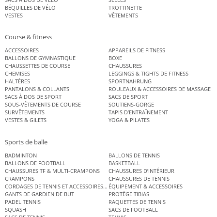
BÉQUILLES DE VÉLO
TROTTINETTE
VESTES
VÊTEMENTS
Course & fitness
ACCESSOIRES
APPAREILS DE FITNESS
BALLONS DE GYMNASTIQUE
BOXE
CHAUSSETTES DE COURSE
CHAUSSURES
CHEMISES
LEGGINGS & TIGHTS DE FITNESS
HALTÈRES
SPORTNAHRUNG
PANTALONS & COLLANTS
ROULEAUX & ACCESSOIRES DE MASSAGE
SACS À DOS DE SPORT
SACS DE SPORT
SOUS-VÊTEMENTS DE COURSE
SOUTIENS-GORGE
SURVÊTEMENTS
TAPIS D’ENTRAÎNEMENT
VESTES & GILETS
YOGA & PILATES
Sports de balle
BADMINTON
BALLONS DE TENNIS
BALLONS DE FOOTBALL
BASKETBALL
CHAUSSURES TF & MULTI-CRAMPONS
CHAUSSURES D’INTÉRIEUR
CRAMPONS
CHAUSSURES DE TENNIS
CORDAGES DE TENNIS ET ACCESSOIRES DE TENNIS
ÉQUIPEMENT & ACCESSOIRES
GANTS DE GARDIEN DE BUT
PROTÈGE TIBIAS
PADEL TENNIS
RAQUETTES DE TENNIS
SQUASH
SACS DE FOOTBALL