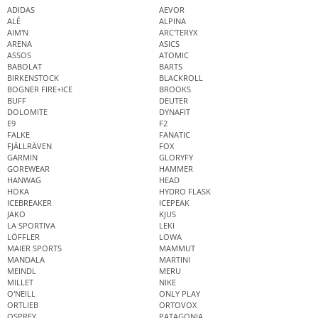
ADIDAS
AEVOR
ALÉ
ALPINA
AIM'N
ARC'TERYX
ARENA
ASICS
ASSOS
ATOMIC
BABOLAT
BARTS
BIRKENSTOCK
BLACKROLL
BOGNER FIRE+ICE
BROOKS
BUFF
DEUTER
DOLOMITE
DYNAFIT
E9
F2
FALKE
FANATIC
FJÄLLRÄVEN
FOX
GARMIN
GLORYFY
GOREWEAR
HAMMER
HANWAG
HEAD
HOKA
HYDRO FLASK
ICEBREAKER
ICEPEAK
JAKO
KJUS
LA SPORTIVA
LEKI
LÖFFLER
LOWA
MAIER SPORTS
MAMMUT
MANDALA
MARTINI
MEINDL
MERU
MILLET
NIKE
O'NEILL
ONLY PLAY
ORTLIEB
ORTOVOX
OSPREY
PATAGONIA