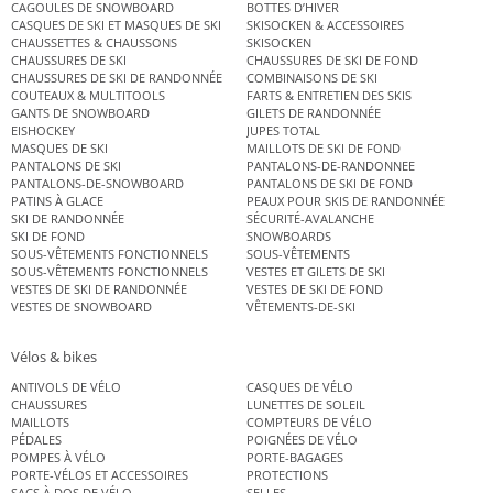
CAGOULES DE SNOWBOARD
BOTTES D’HIVER
CASQUES DE SKI ET MASQUES DE SKI
SKISOCKEN & ACCESSOIRES
CHAUSSETTES & CHAUSSONS
SKISOCKEN
CHAUSSURES DE SKI
CHAUSSURES DE SKI DE FOND
CHAUSSURES DE SKI DE RANDONNÉE
COMBINAISONS DE SKI
COUTEAUX & MULTITOOLS
FARTS & ENTRETIEN DES SKIS
GANTS DE SNOWBOARD
GILETS DE RANDONNÉE
EISHOCKEY
JUPES TOTAL
MASQUES DE SKI
MAILLOTS DE SKI DE FOND
PANTALONS DE SKI
PANTALONS-DE-RANDONNEE
PANTALONS-DE-SNOWBOARD
PANTALONS DE SKI DE FOND
PATINS À GLACE
PEAUX POUR SKIS DE RANDONNÉE
SKI DE RANDONNÉE
SÉCURITÉ-AVALANCHE
SKI DE FOND
SNOWBOARDS
SOUS-VÊTEMENTS FONCTIONNELS
SOUS-VÊTEMENTS
SOUS-VÊTEMENTS FONCTIONNELS
VESTES ET GILETS DE SKI
VESTES DE SKI DE RANDONNÉE
VESTES DE SKI DE FOND
VESTES DE SNOWBOARD
VÊTEMENTS-DE-SKI
Vélos & bikes
ANTIVOLS DE VÉLO
CASQUES DE VÉLO
CHAUSSURES
LUNETTES DE SOLEIL
MAILLOTS
COMPTEURS DE VÉLO
PÉDALES
POIGNÉES DE VÉLO
POMPES À VÉLO
PORTE-BAGAGES
PORTE-VÉLOS ET ACCESSOIRES
PROTECTIONS
SACS À DOS DE VÉLO
SELLES