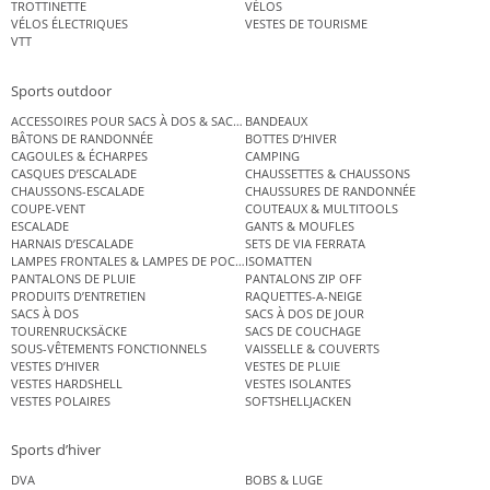
TROTTINETTE
VÉLOS
VÉLOS ÉLECTRIQUES
VESTES DE TOURISME
VTT
Sports outdoor
ACCESSOIRES POUR SACS À DOS & SACS ÉTANCHES
BANDEAUX
BÂTONS DE RANDONNÉE
BOTTES D’HIVER
CAGOULES & ÉCHARPES
CAMPING
CASQUES D’ESCALADE
CHAUSSETTES & CHAUSSONS
CHAUSSONS-ESCALADE
CHAUSSURES DE RANDONNÉE
COUPE-VENT
COUTEAUX & MULTITOOLS
ESCALADE
GANTS & MOUFLES
HARNAIS D’ESCALADE
SETS DE VIA FERRATA
LAMPES FRONTALES & LAMPES DE POCHE
ISOMATTEN
PANTALONS DE PLUIE
PANTALONS ZIP OFF
PRODUITS D’ENTRETIEN
RAQUETTES-A-NEIGE
SACS À DOS
SACS À DOS DE JOUR
TOURENRUCKSÄCKE
SACS DE COUCHAGE
SOUS-VÊTEMENTS FONCTIONNELS
VAISSELLE & COUVERTS
VESTES D’HIVER
VESTES DE PLUIE
VESTES HARDSHELL
VESTES ISOLANTES
VESTES POLAIRES
SOFTSHELLJACKEN
Sports d’hiver
DVA
BOBS & LUGE