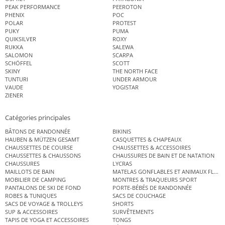
PEAK PERFORMANCE
PEEROTON
PHENIX
POC
POLAR
PROTEST
PUKY
PUMA
QUIKSILVER
ROXY
RUKKA
SALEWA
SALOMON
SCARPA
SCHÖFFEL
SCOTT
SKINY
THE NORTH FACE
TUNTURI
UNDER ARMOUR
VAUDE
YOGISTAR
ZIENER
Catégories principales
BÂTONS DE RANDONNÉE
BIKINIS
HAUBEN & MÜTZEN GESAMT
CASQUETTES & CHAPEAUX
CHAUSSETTES DE COURSE
CHAUSSETTES & ACCESSOIRES
CHAUSSETTES & CHAUSSONS
CHAUSSURES DE BAIN ET DE NATATION
CHAUSSURES
LYCRAS
MAILLOTS DE BAIN
MATELAS GONFLABLES ET ANIMAUX FLOT
MOBILIER DE CAMPING
MONTRES & TRAQUEURS SPORT
PANTALONS DE SKI DE FOND
PORTE-BÉBÉS DE RANDONNÉE
ROBES & TUNIQUES
SACS DE COUCHAGE
SACS DE VOYAGE & TROLLEYS
SHORTS
SUP & ACCESSOIRES
SURVÊTEMENTS
TAPIS DE YOGA ET ACCESSOIRES
TONGS