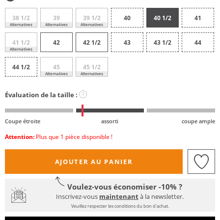
38 1/2
39
39 1/2
40
40 1/2
41
Alternatives
Alternatives
Alternatives
41 1/2
42
42 1/2
43
43 1/2
44
Alternatives
44 1/2
45
45 1/2
Alternatives
Alternatives
Évaluation de la taille :
?
Coupe étroite
assorti
coupe ample
Attention:
Plus que 1 pièce disponible !
AJOUTER AU PANIER
Voulez-vous économiser -10% ?
Inscrivez-vous
maintenant
à la newsletter.
Veuillez respecter les conditions du bon d'achat.