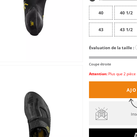
40
40 1/2
43
43 1/2
Évaluation de la taille :
Coupe étroite
Attention:
Plus que 2 pièce 
AJO
Ins