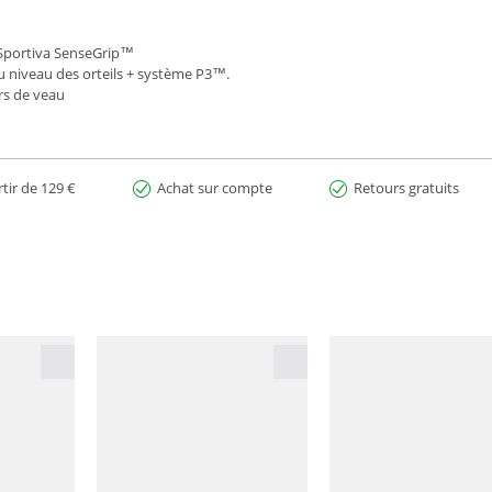
 Sportiva SenseGrip™
 niveau des orteils + système P3™.
rs de veau
rtir de 129 €
Achat sur compte
Retours gratuits