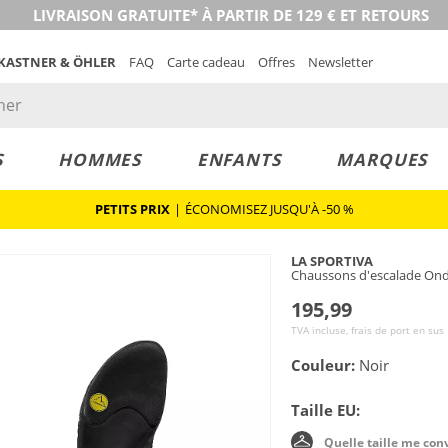
LIVRAISON GRATUITE* À PARTIR DE 129 € ET RETOURS
 KASTNER & ÖHLER
FAQ
Carte cadeau
Offres
Newsletter
S
HOMMES
ENFANTS
MARQUES
PETITS PRIX
|
ÉCONOMISEZ JUSQU'À -50 %
LA SPORTIVA
Chaussons d'escalade On
195,99
TVA incluse, frais de port en sus
Couleur:
Noir
Taille EU:
Quelle taille me con