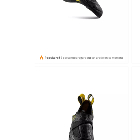
Populaire !
9 personnes regardent cet article en ce moment