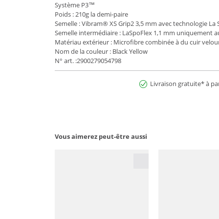
Système P3™
Poids : 210g la demi-paire
Semelle : Vibram® XS Grip2 3,5 mm avec technologie La
Semelle intermédiaire : LaSpoFlex 1,1 mm uniquement au
Matériau extérieur : Microfibre combinée à du cuir velou
Nom de la couleur : Black Yellow
N° art. :2900279054798
Livraison gratuite* à pa
Vous aimerez peut-être aussi