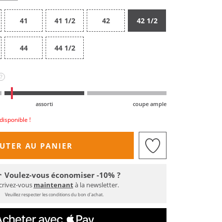
41
41 1/2
42
42 1/2
44
44 1/2
?
assorti
coupe ample
disponible !
UTER AU PANIER
Voulez-vous économiser -10% ?
crivez-vous
maintenant
à la newsletter.
Veuillez respecter les conditions du bon d'achat.