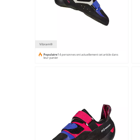
Vibram®
Populaire !
4 personnes ont actuellement cet article dans
leur panier