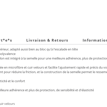
rt*e*s
Livraison & Retours
Informatio
rieur, adapté aussi bien au bloc qu'à l'escalade en tête
 polyvalence
lon est intégré à la semelle pour une meilleure adhérence, plus de protection
ée en microfibre et cuir velours et facilite l'ajustement rapide et précis d
t pour réduire la friction, et la construction de la semelle permet le ressem
icité et le confort
lleure adhérence et plus de protection, de sensibilité et d'élasticité
uir velours