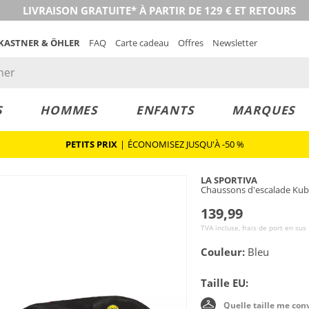
LIVRAISON GRATUITE* À PARTIR DE 129 € ET RETOURS
 KASTNER & ÖHLER
FAQ
Carte cadeau
Offres
Newsletter
S
HOMMES
ENFANTS
MARQUES
PETITS PRIX
|
ÉCONOMISEZ JUSQU'À -50 %
LA SPORTIVA
Chaussons d'escalade Ku
139,99
TVA incluse, frais de port en sus
Couleur:
Bleu
Taille EU:
Quelle taille me con