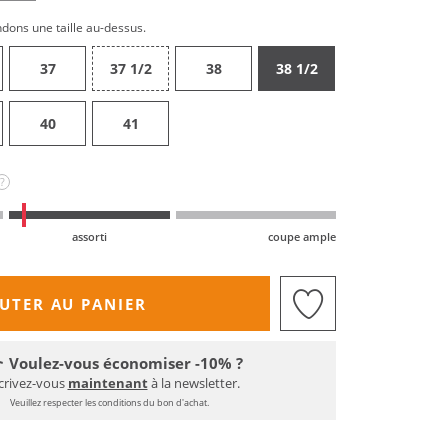
ndons une taille au-dessus.
37
37 1/2
38
38 1/2
40
41
?
assorti
coupe ample
UTER AU PANIER
Voulez-vous économiser -10% ?
crivez-vous
maintenant
à la newsletter.
Veuillez respecter les conditions du bon d'achat.