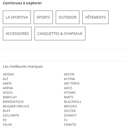
Continuez à explorer
LA SPORTIVA
SPORTS
OUTDOOR
VÊTEMENTS
ACCESSOIRES
CASQUETTES & CHAPEAUX
Les meilleures marques
ADIDAS
AEVOR
ALÉ
ALPINA
AIM'N
ARC'TERYX
ARENA
ASICS
ASSOS
ATOMIC
BABOLAT
BARTS
BIRKENSTOCK
BLACKROLL
BOGNER FIRE+ICE
BROOKS
BUFF
DEUTER
DOLOMITE
DYNAFIT
E9
F2
FALKE
FANATIC