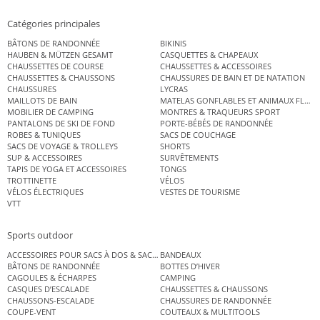
Catégories principales
BÂTONS DE RANDONNÉE
BIKINIS
HAUBEN & MÜTZEN GESAMT
CASQUETTES & CHAPEAUX
CHAUSSETTES DE COURSE
CHAUSSETTES & ACCESSOIRES
CHAUSSETTES & CHAUSSONS
CHAUSSURES DE BAIN ET DE NATATION
CHAUSSURES
LYCRAS
MAILLOTS DE BAIN
MATELAS GONFLABLES ET ANIMAUX FLOT
MOBILIER DE CAMPING
MONTRES & TRAQUEURS SPORT
PANTALONS DE SKI DE FOND
PORTE-BÉBÉS DE RANDONNÉE
ROBES & TUNIQUES
SACS DE COUCHAGE
SACS DE VOYAGE & TROLLEYS
SHORTS
SUP & ACCESSOIRES
SURVÊTEMENTS
TAPIS DE YOGA ET ACCESSOIRES
TONGS
TROTTINETTE
VÉLOS
VÉLOS ÉLECTRIQUES
VESTES DE TOURISME
VTT
Sports outdoor
ACCESSOIRES POUR SACS À DOS & SACS ÉTANCHES
BANDEAUX
BÂTONS DE RANDONNÉE
BOTTES D’HIVER
CAGOULES & ÉCHARPES
CAMPING
CASQUES D’ESCALADE
CHAUSSETTES & CHAUSSONS
CHAUSSONS-ESCALADE
CHAUSSURES DE RANDONNÉE
COUPE-VENT
COUTEAUX & MULTITOOLS