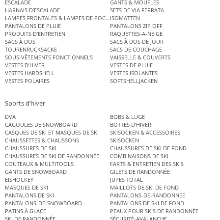
ESCALADE
GANTS & MOUFLES
HARNAIS D’ESCALADE
SETS DE VIA FERRATA
LAMPES FRONTALES & LAMPES DE POCHE
ISOMATTEN
PANTALONS DE PLUIE
PANTALONS ZIP OFF
PRODUITS D’ENTRETIEN
RAQUETTES-A-NEIGE
SACS À DOS
SACS À DOS DE JOUR
TOURENRUCKSÄCKE
SACS DE COUCHAGE
SOUS-VÊTEMENTS FONCTIONNELS
VAISSELLE & COUVERTS
VESTES D’HIVER
VESTES DE PLUIE
VESTES HARDSHELL
VESTES ISOLANTES
VESTES POLAIRES
SOFTSHELLJACKEN
Sports d’hiver
DVA
BOBS & LUGE
CAGOULES DE SNOWBOARD
BOTTES D’HIVER
CASQUES DE SKI ET MASQUES DE SKI
SKISOCKEN & ACCESSOIRES
CHAUSSETTES & CHAUSSONS
SKISOCKEN
CHAUSSURES DE SKI
CHAUSSURES DE SKI DE FOND
CHAUSSURES DE SKI DE RANDONNÉE
COMBINAISONS DE SKI
COUTEAUX & MULTITOOLS
FARTS & ENTRETIEN DES SKIS
GANTS DE SNOWBOARD
GILETS DE RANDONNÉE
EISHOCKEY
JUPES TOTAL
MASQUES DE SKI
MAILLOTS DE SKI DE FOND
PANTALONS DE SKI
PANTALONS-DE-RANDONNEE
PANTALONS-DE-SNOWBOARD
PANTALONS DE SKI DE FOND
PATINS À GLACE
PEAUX POUR SKIS DE RANDONNÉE
SKI DE RANDONNÉE
SÉCURITÉ-AVALANCHE