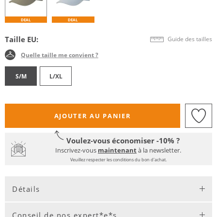
DEAL
DEAL
Taille EU:
Guide des tailles
Quelle taille me convient ?
S/M
L/XL
AJOUTER AU PANIER
Voulez-vous économiser -10% ?
Inscrivez-vous
maintenant
à la newsletter.
Veuillez respecter les conditions du bon d'achat.
Détails
Conseil de nos expert*e*s