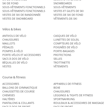
SKI DE FOND
SNOWBOARDS
SOUS-VÊTEMENTS FONCTIONNELS
SOUS-VÊTEMENTS
SOUS-VÊTEMENTS FONCTIONNELS
VESTES ET GILETS DE SKI
VESTES DE SKI DE RANDONNÉE
VESTES DE SKI DE FOND
VESTES DE SNOWBOARD
VÊTEMENTS-DE-SKI
Vélos & bikes
ANTIVOLS DE VÉLO
CASQUES DE VÉLO
CHAUSSURES
LUNETTES DE SOLEIL
MAILLOTS
COMPTEURS DE VÉLO
PÉDALES
POIGNÉES DE VÉLO
POMPES À VÉLO
PORTE-BAGAGES
PORTE-VÉLOS ET ACCESSOIRES
PROTECTIONS
SACS À DOS DE VÉLO
SELLES
BÉQUILLES DE VÉLO
TROTTINETTE
VESTES
VÊTEMENTS
Course & fitness
ACCESSOIRES
APPAREILS DE FITNESS
BALLONS DE GYMNASTIQUE
BOXE
CHAUSSETTES DE COURSE
CHAUSSURES
CHEMISES
LEGGINGS & TIGHTS DE FITNESS
HALTÈRES
SPORTNAHRUNG
PANTALONS & COLLANTS
ROULEAUX & ACCESSOIRES DE MASSAGE
SACS À DOS DE SPORT
SACS DE SPORT