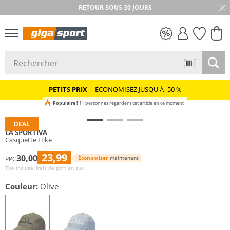
RETOUR SOUS 30 JOURS
PETITS PRIX
PETITS PRIX
|
ÉCONOMISEZ JUSQU'À -50 %
Populaire !
11 personnes regardent cet article en ce moment
DEAL
LA SPORTIVA
Casquette Hike
23,99
30,00
Économiser
maintenant
PPC
TVA incluse, frais de port en sus
Couleur:
Olive