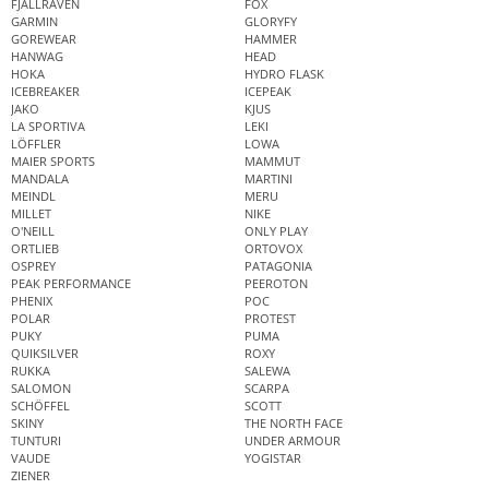
FJÄLLRÄVEN
FOX
GARMIN
GLORYFY
GOREWEAR
HAMMER
HANWAG
HEAD
HOKA
HYDRO FLASK
ICEBREAKER
ICEPEAK
JAKO
KJUS
LA SPORTIVA
LEKI
LÖFFLER
LOWA
MAIER SPORTS
MAMMUT
MANDALA
MARTINI
MEINDL
MERU
MILLET
NIKE
O'NEILL
ONLY PLAY
ORTLIEB
ORTOVOX
OSPREY
PATAGONIA
PEAK PERFORMANCE
PEEROTON
PHENIX
POC
POLAR
PROTEST
PUKY
PUMA
QUIKSILVER
ROXY
RUKKA
SALEWA
SALOMON
SCARPA
SCHÖFFEL
SCOTT
SKINY
THE NORTH FACE
TUNTURI
UNDER ARMOUR
VAUDE
YOGISTAR
ZIENER