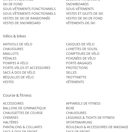
SKI DE FOND
SNOWBOARDS
SOUS-VÊTEMENTS FONCTIONNELS
SOUS-VÊTEMENTS
SOUS-VÊTEMENTS FONCTIONNELS
VESTES ET GILETS DE SKI
VESTES DE SKI DE RANDONNÉE
VESTES DE SKI DE FOND
VESTES DE SNOWBOARD
VÊTEMENTS-DE-SKI
Vélos & bikes
ANTIVOLS DE VÉLO
CASQUES DE VÉLO
CHAUSSURES
LUNETTES DE SOLEIL
MAILLOTS
COMPTEURS DE VÉLO
PÉDALES
POIGNÉES DE VÉLO
POMPES À VÉLO
PORTE-BAGAGES
PORTE-VÉLOS ET ACCESSOIRES
PROTECTIONS
SACS À DOS DE VÉLO
SELLES
BÉQUILLES DE VÉLO
TROTTINETTE
VESTES
VÊTEMENTS
Course & fitness
ACCESSOIRES
APPAREILS DE FITNESS
BALLONS DE GYMNASTIQUE
BOXE
CHAUSSETTES DE COURSE
CHAUSSURES
CHEMISES
LEGGINGS & TIGHTS DE FITNESS
HALTÈRES
SPORTNAHRUNG
PANTALONS & COLLANTS
ROULEAUX & ACCESSOIRES DE MASSAGE
SACS À DOS DE SPORT
SACS DE SPORT