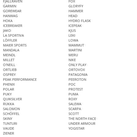
FJÄLLRÄVEN
FOX
GARMIN
GLORYFY
GOREWEAR
HAMMER
HANWAG
HEAD
HOKA
HYDRO FLASK
ICEBREAKER
ICEPEAK
JAKO
KJUS
LA SPORTIVA
LEKI
LÖFFLER
LOWA
MAIER SPORTS
MAMMUT
MANDALA
MARTINI
MEINDL
MERU
MILLET
NIKE
O'NEILL
ONLY PLAY
ORTLIEB
ORTOVOX
OSPREY
PATAGONIA
PEAK PERFORMANCE
PEEROTON
PHENIX
POC
POLAR
PROTEST
PUKY
PUMA
QUIKSILVER
ROXY
RUKKA
SALEWA
SALOMON
SCARPA
SCHÖFFEL
SCOTT
SKINY
THE NORTH FACE
TUNTURI
UNDER ARMOUR
VAUDE
YOGISTAR
ZIENER