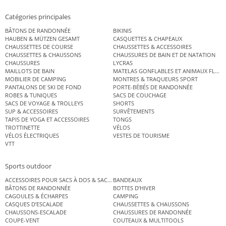
Catégories principales
BÂTONS DE RANDONNÉE
BIKINIS
HAUBEN & MÜTZEN GESAMT
CASQUETTES & CHAPEAUX
CHAUSSETTES DE COURSE
CHAUSSETTES & ACCESSOIRES
CHAUSSETTES & CHAUSSONS
CHAUSSURES DE BAIN ET DE NATATION
CHAUSSURES
LYCRAS
MAILLOTS DE BAIN
MATELAS GONFLABLES ET ANIMAUX FLOT
MOBILIER DE CAMPING
MONTRES & TRAQUEURS SPORT
PANTALONS DE SKI DE FOND
PORTE-BÉBÉS DE RANDONNÉE
ROBES & TUNIQUES
SACS DE COUCHAGE
SACS DE VOYAGE & TROLLEYS
SHORTS
SUP & ACCESSOIRES
SURVÊTEMENTS
TAPIS DE YOGA ET ACCESSOIRES
TONGS
TROTTINETTE
VÉLOS
VÉLOS ÉLECTRIQUES
VESTES DE TOURISME
VTT
Sports outdoor
ACCESSOIRES POUR SACS À DOS & SACS ÉTANCHES
BANDEAUX
BÂTONS DE RANDONNÉE
BOTTES D’HIVER
CAGOULES & ÉCHARPES
CAMPING
CASQUES D’ESCALADE
CHAUSSETTES & CHAUSSONS
CHAUSSONS-ESCALADE
CHAUSSURES DE RANDONNÉE
COUPE-VENT
COUTEAUX & MULTITOOLS