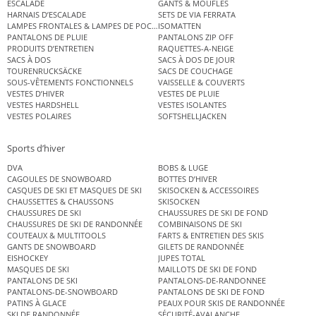
ESCALADE
GANTS & MOUFLES
HARNAIS D’ESCALADE
SETS DE VIA FERRATA
LAMPES FRONTALES & LAMPES DE POCHE
ISOMATTEN
PANTALONS DE PLUIE
PANTALONS ZIP OFF
PRODUITS D’ENTRETIEN
RAQUETTES-A-NEIGE
SACS À DOS
SACS À DOS DE JOUR
TOURENRUCKSÄCKE
SACS DE COUCHAGE
SOUS-VÊTEMENTS FONCTIONNELS
VAISSELLE & COUVERTS
VESTES D’HIVER
VESTES DE PLUIE
VESTES HARDSHELL
VESTES ISOLANTES
VESTES POLAIRES
SOFTSHELLJACKEN
Sports d’hiver
DVA
BOBS & LUGE
CAGOULES DE SNOWBOARD
BOTTES D’HIVER
CASQUES DE SKI ET MASQUES DE SKI
SKISOCKEN & ACCESSOIRES
CHAUSSETTES & CHAUSSONS
SKISOCKEN
CHAUSSURES DE SKI
CHAUSSURES DE SKI DE FOND
CHAUSSURES DE SKI DE RANDONNÉE
COMBINAISONS DE SKI
COUTEAUX & MULTITOOLS
FARTS & ENTRETIEN DES SKIS
GANTS DE SNOWBOARD
GILETS DE RANDONNÉE
EISHOCKEY
JUPES TOTAL
MASQUES DE SKI
MAILLOTS DE SKI DE FOND
PANTALONS DE SKI
PANTALONS-DE-RANDONNEE
PANTALONS-DE-SNOWBOARD
PANTALONS DE SKI DE FOND
PATINS À GLACE
PEAUX POUR SKIS DE RANDONNÉE
SKI DE RANDONNÉE
SÉCURITÉ-AVALANCHE