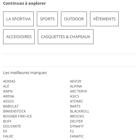
Continuez à explorer
LA SPORTIVA
SPORTS
OUTDOOR
VÊTEMENTS
ACCESSOIRES
CASQUETTES & CHAPEAUX
Les meilleures marques
ADIDAS
AEVOR
ALÉ
ALPINA
AIM'N
ARC'TERYX
ARENA
ASICS
ASSOS
ATOMIC
BABOLAT
BARTS
BIRKENSTOCK
BLACKROLL
BOGNER FIRE+ICE
BROOKS
BUFF
DEUTER
DOLOMITE
DYNAFIT
E9
F2
FALKE
FANATIC