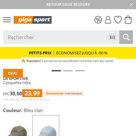
RETOUR SOUS 30 JOURS
PETITS PRIX
PETITS PRIX
|
ÉCONOMISEZ JUSQU'À -50 %
Populaire !
3 personnes ont actuellement cet article dans leur panier
DEAL
LA SPORTIVA
Casquette Hike
23,99
30,00
Économiser
maintenant
PPC
TVA incluse, frais de port en sus
Couleur:
Bleu clair