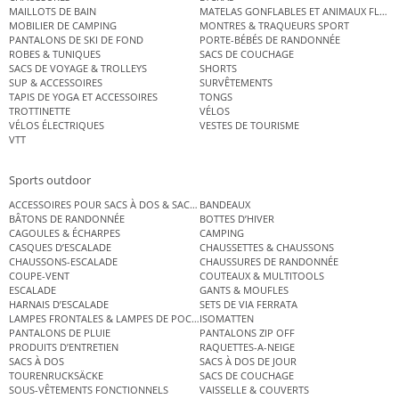
MAILLOTS DE BAIN
MATELAS GONFLABLES ET ANIMAUX FLOT
MOBILIER DE CAMPING
MONTRES & TRAQUEURS SPORT
PANTALONS DE SKI DE FOND
PORTE-BÉBÉS DE RANDONNÉE
ROBES & TUNIQUES
SACS DE COUCHAGE
SACS DE VOYAGE & TROLLEYS
SHORTS
SUP & ACCESSOIRES
SURVÊTEMENTS
TAPIS DE YOGA ET ACCESSOIRES
TONGS
TROTTINETTE
VÉLOS
VÉLOS ÉLECTRIQUES
VESTES DE TOURISME
VTT
Sports outdoor
ACCESSOIRES POUR SACS À DOS & SACS ÉTANCHES
BANDEAUX
BÂTONS DE RANDONNÉE
BOTTES D’HIVER
CAGOULES & ÉCHARPES
CAMPING
CASQUES D’ESCALADE
CHAUSSETTES & CHAUSSONS
CHAUSSONS-ESCALADE
CHAUSSURES DE RANDONNÉE
COUPE-VENT
COUTEAUX & MULTITOOLS
ESCALADE
GANTS & MOUFLES
HARNAIS D’ESCALADE
SETS DE VIA FERRATA
LAMPES FRONTALES & LAMPES DE POCHE
ISOMATTEN
PANTALONS DE PLUIE
PANTALONS ZIP OFF
PRODUITS D’ENTRETIEN
RAQUETTES-A-NEIGE
SACS À DOS
SACS À DOS DE JOUR
TOURENRUCKSÄCKE
SACS DE COUCHAGE
SOUS-VÊTEMENTS FONCTIONNELS
VAISSELLE & COUVERTS