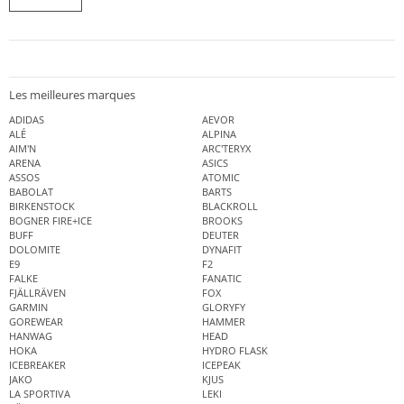
Les meilleures marques
ADIDAS
AEVOR
ALÉ
ALPINA
AIM'N
ARC'TERYX
ARENA
ASICS
ASSOS
ATOMIC
BABOLAT
BARTS
BIRKENSTOCK
BLACKROLL
BOGNER FIRE+ICE
BROOKS
BUFF
DEUTER
DOLOMITE
DYNAFIT
E9
F2
FALKE
FANATIC
FJÄLLRÄVEN
FOX
GARMIN
GLORYFY
GOREWEAR
HAMMER
HANWAG
HEAD
HOKA
HYDRO FLASK
ICEBREAKER
ICEPEAK
JAKO
KJUS
LA SPORTIVA
LEKI