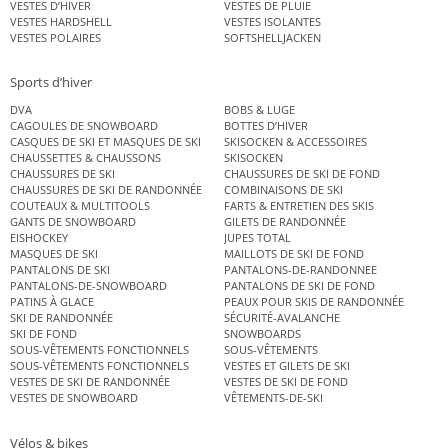
VESTES D’HIVER
VESTES DE PLUIE
VESTES HARDSHELL
VESTES ISOLANTES
VESTES POLAIRES
SOFTSHELLJACKEN
Sports d’hiver
DVA
BOBS & LUGE
CAGOULES DE SNOWBOARD
BOTTES D’HIVER
CASQUES DE SKI ET MASQUES DE SKI
SKISOCKEN & ACCESSOIRES
CHAUSSETTES & CHAUSSONS
SKISOCKEN
CHAUSSURES DE SKI
CHAUSSURES DE SKI DE FOND
CHAUSSURES DE SKI DE RANDONNÉE
COMBINAISONS DE SKI
COUTEAUX & MULTITOOLS
FARTS & ENTRETIEN DES SKIS
GANTS DE SNOWBOARD
GILETS DE RANDONNÉE
EISHOCKEY
JUPES TOTAL
MASQUES DE SKI
MAILLOTS DE SKI DE FOND
PANTALONS DE SKI
PANTALONS-DE-RANDONNEE
PANTALONS-DE-SNOWBOARD
PANTALONS DE SKI DE FOND
PATINS À GLACE
PEAUX POUR SKIS DE RANDONNÉE
SKI DE RANDONNÉE
SÉCURITÉ-AVALANCHE
SKI DE FOND
SNOWBOARDS
SOUS-VÊTEMENTS FONCTIONNELS
SOUS-VÊTEMENTS
SOUS-VÊTEMENTS FONCTIONNELS
VESTES ET GILETS DE SKI
VESTES DE SKI DE RANDONNÉE
VESTES DE SKI DE FOND
VESTES DE SNOWBOARD
VÊTEMENTS-DE-SKI
Vélos & bikes