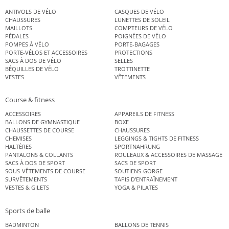
ANTIVOLS DE VÉLO
CASQUES DE VÉLO
CHAUSSURES
LUNETTES DE SOLEIL
MAILLOTS
COMPTEURS DE VÉLO
PÉDALES
POIGNÉES DE VÉLO
POMPES À VÉLO
PORTE-BAGAGES
PORTE-VÉLOS ET ACCESSOIRES
PROTECTIONS
SACS À DOS DE VÉLO
SELLES
BÉQUILLES DE VÉLO
TROTTINETTE
VESTES
VÊTEMENTS
Course & fitness
ACCESSOIRES
APPAREILS DE FITNESS
BALLONS DE GYMNASTIQUE
BOXE
CHAUSSETTES DE COURSE
CHAUSSURES
CHEMISES
LEGGINGS & TIGHTS DE FITNESS
HALTÈRES
SPORTNAHRUNG
PANTALONS & COLLANTS
ROULEAUX & ACCESSOIRES DE MASSAGE
SACS À DOS DE SPORT
SACS DE SPORT
SOUS-VÊTEMENTS DE COURSE
SOUTIENS-GORGE
SURVÊTEMENTS
TAPIS D’ENTRAÎNEMENT
VESTES & GILETS
YOGA & PILATES
Sports de balle
BADMINTON
BALLONS DE TENNIS