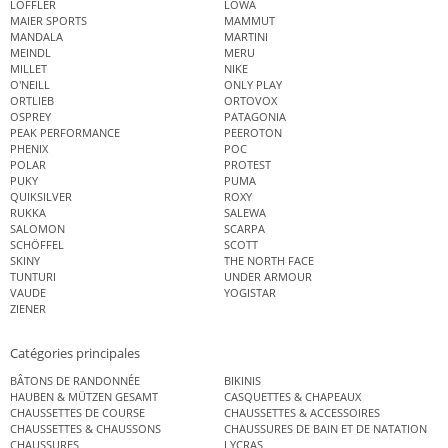
LÖFFLER
LOWA
MAIER SPORTS
MAMMUT
MANDALA
MARTINI
MEINDL
MERU
MILLET
NIKE
O'NEILL
ONLY PLAY
ORTLIEB
ORTOVOX
OSPREY
PATAGONIA
PEAK PERFORMANCE
PEEROTON
PHENIX
POC
POLAR
PROTEST
PUKY
PUMA
QUIKSILVER
ROXY
RUKKA
SALEWA
SALOMON
SCARPA
SCHÖFFEL
SCOTT
SKINY
THE NORTH FACE
TUNTURI
UNDER ARMOUR
VAUDE
YOGISTAR
ZIENER
Catégories principales
BÂTONS DE RANDONNÉE
BIKINIS
HAUBEN & MÜTZEN GESAMT
CASQUETTES & CHAPEAUX
CHAUSSETTES DE COURSE
CHAUSSETTES & ACCESSOIRES
CHAUSSETTES & CHAUSSONS
CHAUSSURES DE BAIN ET DE NATATION
CHAUSSURES
LYCRAS