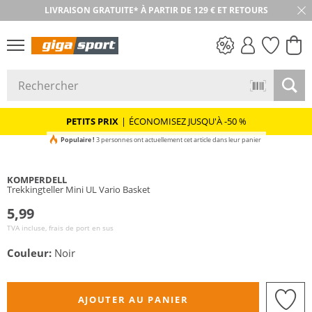
LIVRAISON GRATUITE* À PARTIR DE 129 € ET RETOURS
RETOUR SOUS 30 JOURS
PETITS PRIX
PETITS PRIX
|
ÉCONOMISEZ JUSQU'À -50 %
Populaire !
3 personnes ont actuellement cet article dans leur panier
KOMPERDELL
Trekkingteller Mini UL Vario Basket
5,99
TVA incluse, frais de port en sus
Couleur:
Noir
AJOUTER AU PANIER