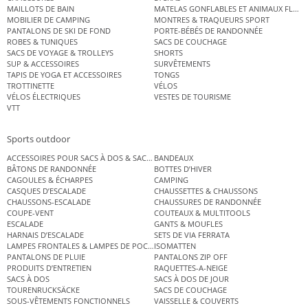
MAILLOTS DE BAIN
MATELAS GONFLABLES ET ANIMAUX FLOT
MOBILIER DE CAMPING
MONTRES & TRAQUEURS SPORT
PANTALONS DE SKI DE FOND
PORTE-BÉBÉS DE RANDONNÉE
ROBES & TUNIQUES
SACS DE COUCHAGE
SACS DE VOYAGE & TROLLEYS
SHORTS
SUP & ACCESSOIRES
SURVÊTEMENTS
TAPIS DE YOGA ET ACCESSOIRES
TONGS
TROTTINETTE
VÉLOS
VÉLOS ÉLECTRIQUES
VESTES DE TOURISME
VTT
Sports outdoor
ACCESSOIRES POUR SACS À DOS & SACS ÉTANCHES
BANDEAUX
BÂTONS DE RANDONNÉE
BOTTES D’HIVER
CAGOULES & ÉCHARPES
CAMPING
CASQUES D’ESCALADE
CHAUSSETTES & CHAUSSONS
CHAUSSONS-ESCALADE
CHAUSSURES DE RANDONNÉE
COUPE-VENT
COUTEAUX & MULTITOOLS
ESCALADE
GANTS & MOUFLES
HARNAIS D’ESCALADE
SETS DE VIA FERRATA
LAMPES FRONTALES & LAMPES DE POCHE
ISOMATTEN
PANTALONS DE PLUIE
PANTALONS ZIP OFF
PRODUITS D’ENTRETIEN
RAQUETTES-A-NEIGE
SACS À DOS
SACS À DOS DE JOUR
TOURENRUCKSÄCKE
SACS DE COUCHAGE
SOUS-VÊTEMENTS FONCTIONNELS
VAISSELLE & COUVERTS