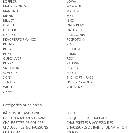
LÖFFLER
LOWA
MAIER SPORTS
MAMMUT
MANDALA
MARTINI
MEINDL
MERU
MILLET
NIKE
O'NEILL
ONLY PLAY
ORTLIEB
ORTOVOX
OSPREY
PATAGONIA
PEAK PERFORMANCE
PEEROTON
PHENIX
POC
POLAR
PROTEST
PUKY
PUMA
QUIKSILVER
ROXY
RUKKA
SALEWA
SALOMON
SCARPA
SCHÖFFEL
SCOTT
SKINY
THE NORTH FACE
TUNTURI
UNDER ARMOUR
VAUDE
YOGISTAR
ZIENER
Catégories principales
BÂTONS DE RANDONNÉE
BIKINIS
HAUBEN & MÜTZEN GESAMT
CASQUETTES & CHAPEAUX
CHAUSSETTES DE COURSE
CHAUSSETTES & ACCESSOIRES
CHAUSSETTES & CHAUSSONS
CHAUSSURES DE BAIN ET DE NATATION
CHAUSSURES
LYCRAS