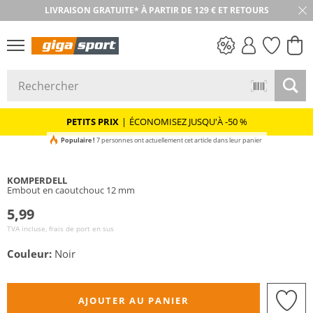
LIVRAISON GRATUITE* À PARTIR DE 129 € ET RETOURS
PETITS PRIX
PETITS PRIX
|
ÉCONOMISEZ JUSQU'À -50 %
Populaire !
7 personnes ont actuellement cet article dans leur panier
KOMPERDELL
Embout en caoutchouc 12 mm
5,99
TVA incluse, frais de port en sus
Couleur:
Noir
AJOUTER AU PANIER