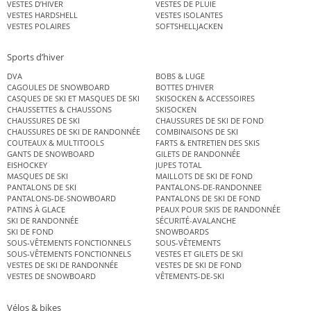
VESTES D’HIVER
VESTES DE PLUIE
VESTES HARDSHELL
VESTES ISOLANTES
VESTES POLAIRES
SOFTSHELLJACKEN
Sports d’hiver
DVA
BOBS & LUGE
CAGOULES DE SNOWBOARD
BOTTES D’HIVER
CASQUES DE SKI ET MASQUES DE SKI
SKISOCKEN & ACCESSOIRES
CHAUSSETTES & CHAUSSONS
SKISOCKEN
CHAUSSURES DE SKI
CHAUSSURES DE SKI DE FOND
CHAUSSURES DE SKI DE RANDONNÉE
COMBINAISONS DE SKI
COUTEAUX & MULTITOOLS
FARTS & ENTRETIEN DES SKIS
GANTS DE SNOWBOARD
GILETS DE RANDONNÉE
EISHOCKEY
JUPES TOTAL
MASQUES DE SKI
MAILLOTS DE SKI DE FOND
PANTALONS DE SKI
PANTALONS-DE-RANDONNEE
PANTALONS-DE-SNOWBOARD
PANTALONS DE SKI DE FOND
PATINS À GLACE
PEAUX POUR SKIS DE RANDONNÉE
SKI DE RANDONNÉE
SÉCURITÉ-AVALANCHE
SKI DE FOND
SNOWBOARDS
SOUS-VÊTEMENTS FONCTIONNELS
SOUS-VÊTEMENTS
SOUS-VÊTEMENTS FONCTIONNELS
VESTES ET GILETS DE SKI
VESTES DE SKI DE RANDONNÉE
VESTES DE SKI DE FOND
VESTES DE SNOWBOARD
VÊTEMENTS-DE-SKI
Vélos & bikes