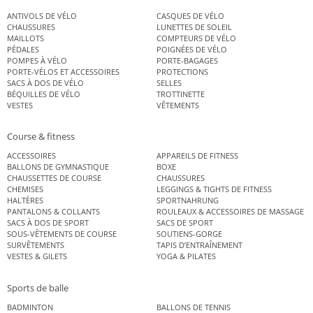
ANTIVOLS DE VÉLO
CASQUES DE VÉLO
CHAUSSURES
LUNETTES DE SOLEIL
MAILLOTS
COMPTEURS DE VÉLO
PÉDALES
POIGNÉES DE VÉLO
POMPES À VÉLO
PORTE-BAGAGES
PORTE-VÉLOS ET ACCESSOIRES
PROTECTIONS
SACS À DOS DE VÉLO
SELLES
BÉQUILLES DE VÉLO
TROTTINETTE
VESTES
VÊTEMENTS
Course & fitness
ACCESSOIRES
APPAREILS DE FITNESS
BALLONS DE GYMNASTIQUE
BOXE
CHAUSSETTES DE COURSE
CHAUSSURES
CHEMISES
LEGGINGS & TIGHTS DE FITNESS
HALTÈRES
SPORTNAHRUNG
PANTALONS & COLLANTS
ROULEAUX & ACCESSOIRES DE MASSAGE
SACS À DOS DE SPORT
SACS DE SPORT
SOUS-VÊTEMENTS DE COURSE
SOUTIENS-GORGE
SURVÊTEMENTS
TAPIS D’ENTRAÎNEMENT
VESTES & GILETS
YOGA & PILATES
Sports de balle
BADMINTON
BALLONS DE TENNIS