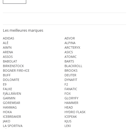
Les meilleures marques
ADIDAS
AEVOR
ALÉ
ALPINA
AIM'N
ARC'TERYX
ARENA
ASICS
ASSOS
ATOMIC
BABOLAT
BARTS
BIRKENSTOCK
BLACKROLL
BOGNER FIRE+ICE
BROOKS
BUFF
DEUTER
DOLOMITE
DYNAFIT
E9
F2
FALKE
FANATIC
FJÄLLRÄVEN
FOX
GARMIN
GLORYFY
GOREWEAR
HAMMER
HANWAG
HEAD
HOKA
HYDRO FLASK
ICEBREAKER
ICEPEAK
JAKO
KJUS
LA SPORTIVA
LEKI