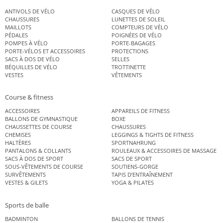
ANTIVOLS DE VÉLO
CASQUES DE VÉLO
CHAUSSURES
LUNETTES DE SOLEIL
MAILLOTS
COMPTEURS DE VÉLO
PÉDALES
POIGNÉES DE VÉLO
POMPES À VÉLO
PORTE-BAGAGES
PORTE-VÉLOS ET ACCESSOIRES
PROTECTIONS
SACS À DOS DE VÉLO
SELLES
BÉQUILLES DE VÉLO
TROTTINETTE
VESTES
VÊTEMENTS
Course & fitness
ACCESSOIRES
APPAREILS DE FITNESS
BALLONS DE GYMNASTIQUE
BOXE
CHAUSSETTES DE COURSE
CHAUSSURES
CHEMISES
LEGGINGS & TIGHTS DE FITNESS
HALTÈRES
SPORTNAHRUNG
PANTALONS & COLLANTS
ROULEAUX & ACCESSOIRES DE MASSAGE
SACS À DOS DE SPORT
SACS DE SPORT
SOUS-VÊTEMENTS DE COURSE
SOUTIENS-GORGE
SURVÊTEMENTS
TAPIS D’ENTRAÎNEMENT
VESTES & GILETS
YOGA & PILATES
Sports de balle
BADMINTON
BALLONS DE TENNIS