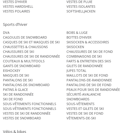
VESTES D’HIVER
VESTES DE PLUIE
VESTES HARDSHELL
VESTES ISOLANTES
VESTES POLAIRES
SOFTSHELLJACKEN
Sports d’hiver
DVA
BOBS & LUGE
CAGOULES DE SNOWBOARD
BOTTES D’HIVER
CASQUES DE SKI ET MASQUES DE SKI
SKISOCKEN & ACCESSOIRES
CHAUSSETTES & CHAUSSONS
SKISOCKEN
CHAUSSURES DE SKI
CHAUSSURES DE SKI DE FOND
CHAUSSURES DE SKI DE RANDONNÉE
COMBINAISONS DE SKI
COUTEAUX & MULTITOOLS
FARTS & ENTRETIEN DES SKIS
GANTS DE SNOWBOARD
GILETS DE RANDONNÉE
EISHOCKEY
JUPES TOTAL
MASQUES DE SKI
MAILLOTS DE SKI DE FOND
PANTALONS DE SKI
PANTALONS-DE-RANDONNEE
PANTALONS-DE-SNOWBOARD
PANTALONS DE SKI DE FOND
PATINS À GLACE
PEAUX POUR SKIS DE RANDONNÉE
SKI DE RANDONNÉE
SÉCURITÉ-AVALANCHE
SKI DE FOND
SNOWBOARDS
SOUS-VÊTEMENTS FONCTIONNELS
SOUS-VÊTEMENTS
SOUS-VÊTEMENTS FONCTIONNELS
VESTES ET GILETS DE SKI
VESTES DE SKI DE RANDONNÉE
VESTES DE SKI DE FOND
VESTES DE SNOWBOARD
VÊTEMENTS-DE-SKI
Vélos & bikes