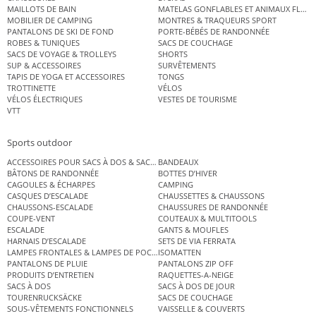
MAILLOTS DE BAIN
MATELAS GONFLABLES ET ANIMAUX FLOT
MOBILIER DE CAMPING
MONTRES & TRAQUEURS SPORT
PANTALONS DE SKI DE FOND
PORTE-BÉBÉS DE RANDONNÉE
ROBES & TUNIQUES
SACS DE COUCHAGE
SACS DE VOYAGE & TROLLEYS
SHORTS
SUP & ACCESSOIRES
SURVÊTEMENTS
TAPIS DE YOGA ET ACCESSOIRES
TONGS
TROTTINETTE
VÉLOS
VÉLOS ÉLECTRIQUES
VESTES DE TOURISME
VTT
Sports outdoor
ACCESSOIRES POUR SACS À DOS & SACS ÉTANCHES
BANDEAUX
BÂTONS DE RANDONNÉE
BOTTES D’HIVER
CAGOULES & ÉCHARPES
CAMPING
CASQUES D’ESCALADE
CHAUSSETTES & CHAUSSONS
CHAUSSONS-ESCALADE
CHAUSSURES DE RANDONNÉE
COUPE-VENT
COUTEAUX & MULTITOOLS
ESCALADE
GANTS & MOUFLES
HARNAIS D’ESCALADE
SETS DE VIA FERRATA
LAMPES FRONTALES & LAMPES DE POCHE
ISOMATTEN
PANTALONS DE PLUIE
PANTALONS ZIP OFF
PRODUITS D’ENTRETIEN
RAQUETTES-A-NEIGE
SACS À DOS
SACS À DOS DE JOUR
TOURENRUCKSÄCKE
SACS DE COUCHAGE
SOUS-VÊTEMENTS FONCTIONNELS
VAISSELLE & COUVERTS