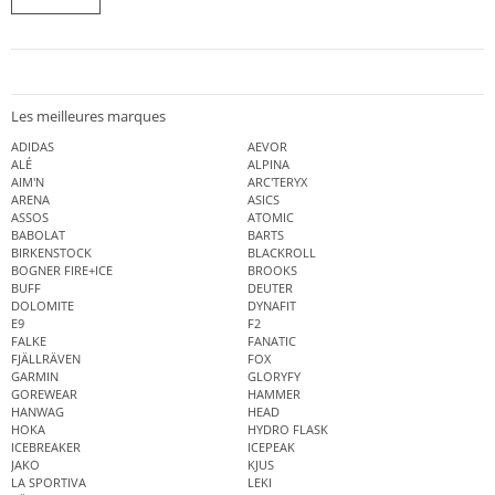
Les meilleures marques
ADIDAS
AEVOR
ALÉ
ALPINA
AIM'N
ARC'TERYX
ARENA
ASICS
ASSOS
ATOMIC
BABOLAT
BARTS
BIRKENSTOCK
BLACKROLL
BOGNER FIRE+ICE
BROOKS
BUFF
DEUTER
DOLOMITE
DYNAFIT
E9
F2
FALKE
FANATIC
FJÄLLRÄVEN
FOX
GARMIN
GLORYFY
GOREWEAR
HAMMER
HANWAG
HEAD
HOKA
HYDRO FLASK
ICEBREAKER
ICEPEAK
JAKO
KJUS
LA SPORTIVA
LEKI