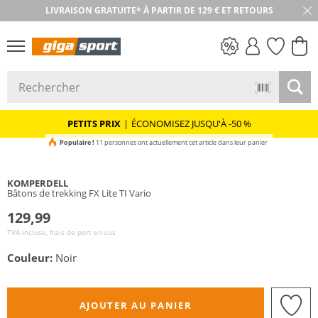
LIVRAISON GRATUITE* À PARTIR DE 129 € ET RETOURS
RETOUR SOUS 30 JOURS
PETITS PRIX
PETITS PRIX
|
ÉCONOMISEZ JUSQU'À -50 %
Populaire !
11 personnes ont actuellement cet article dans leur panier
KOMPERDELL
Bâtons de trekking FX Lite TI Vario
129,99
TVA incluse, frais de port en sus
Couleur:
Noir
AJOUTER AU PANIER