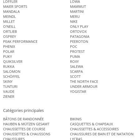
LÖFFLER
LOWA
MAIER SPORTS
MAMMUT
MANDALA
MARTINI
MEINDL
MERU
MILLET
NIKE
O'NEILL
ONLY PLAY
ORTLIEB
ORTOVOX
OSPREY
PATAGONIA
PEAK PERFORMANCE
PEEROTON
PHENIX
POC
POLAR
PROTEST
PUKY
PUMA
QUIKSILVER
ROXY
RUKKA
SALEWA
SALOMON
SCARPA
SCHÖFFEL
SCOTT
SKINY
THE NORTH FACE
TUNTURI
UNDER ARMOUR
VAUDE
YOGISTAR
ZIENER
Catégories principales
BÂTONS DE RANDONNÉE
BIKINIS
HAUBEN & MÜTZEN GESAMT
CASQUETTES & CHAPEAUX
CHAUSSETTES DE COURSE
CHAUSSETTES & ACCESSOIRES
CHAUSSETTES & CHAUSSONS
CHAUSSURES DE BAIN ET DE NATATION
CHAUSSURES
LYCRAS