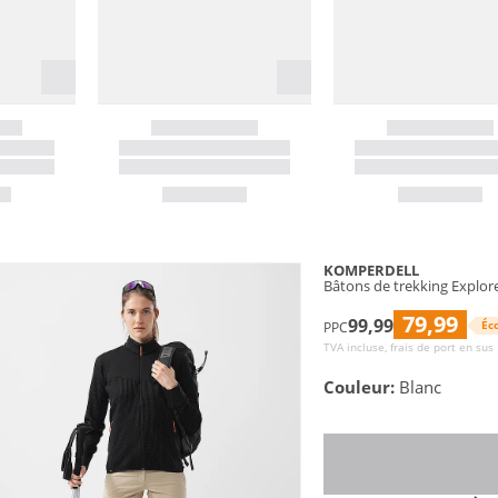
KOMPERDELL
Bâtons de trekking Explor
79,99
99,99
Éc
PPC
TVA incluse, frais de port en sus
Couleur:
Blanc