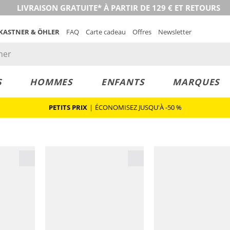
LIVRAISON GRATUITE* À PARTIR DE 129 € ET RETOURS
 KASTNER & ÖHLER
FAQ
Carte cadeau
Offres
Newsletter
S
HOMMES
ENFANTS
MARQUES
PETITS PRIX
|
ÉCONOMISEZ JUSQU'À -50 %