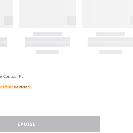
er Contour PL
onomiser
maintenant
ÉPUISÉ