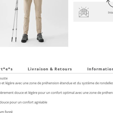
Ins
rt*e*s
Livraison & Retours
Informatio
buste
t légère avec une zone de préhension étendue et du système de rondelles Va
ièrement douce et légère pour un confort optimal avec une zone de préhens
douce pour un confort agréable
ium forgé