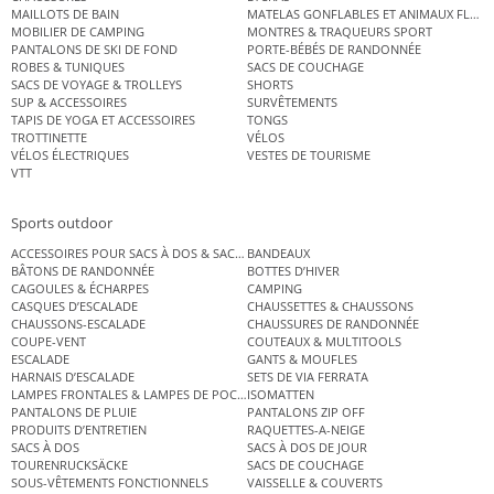
MAILLOTS DE BAIN
MATELAS GONFLABLES ET ANIMAUX FLOT
MOBILIER DE CAMPING
MONTRES & TRAQUEURS SPORT
PANTALONS DE SKI DE FOND
PORTE-BÉBÉS DE RANDONNÉE
ROBES & TUNIQUES
SACS DE COUCHAGE
SACS DE VOYAGE & TROLLEYS
SHORTS
SUP & ACCESSOIRES
SURVÊTEMENTS
TAPIS DE YOGA ET ACCESSOIRES
TONGS
TROTTINETTE
VÉLOS
VÉLOS ÉLECTRIQUES
VESTES DE TOURISME
VTT
Sports outdoor
ACCESSOIRES POUR SACS À DOS & SACS ÉTANCHES
BANDEAUX
BÂTONS DE RANDONNÉE
BOTTES D’HIVER
CAGOULES & ÉCHARPES
CAMPING
CASQUES D’ESCALADE
CHAUSSETTES & CHAUSSONS
CHAUSSONS-ESCALADE
CHAUSSURES DE RANDONNÉE
COUPE-VENT
COUTEAUX & MULTITOOLS
ESCALADE
GANTS & MOUFLES
HARNAIS D’ESCALADE
SETS DE VIA FERRATA
LAMPES FRONTALES & LAMPES DE POCHE
ISOMATTEN
PANTALONS DE PLUIE
PANTALONS ZIP OFF
PRODUITS D’ENTRETIEN
RAQUETTES-A-NEIGE
SACS À DOS
SACS À DOS DE JOUR
TOURENRUCKSÄCKE
SACS DE COUCHAGE
SOUS-VÊTEMENTS FONCTIONNELS
VAISSELLE & COUVERTS