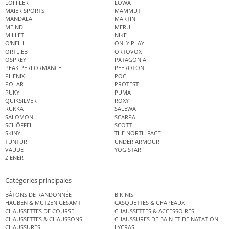
LÖFFLER
LOWA
MAIER SPORTS
MAMMUT
MANDALA
MARTINI
MEINDL
MERU
MILLET
NIKE
O'NEILL
ONLY PLAY
ORTLIEB
ORTOVOX
OSPREY
PATAGONIA
PEAK PERFORMANCE
PEEROTON
PHENIX
POC
POLAR
PROTEST
PUKY
PUMA
QUIKSILVER
ROXY
RUKKA
SALEWA
SALOMON
SCARPA
SCHÖFFEL
SCOTT
SKINY
THE NORTH FACE
TUNTURI
UNDER ARMOUR
VAUDE
YOGISTAR
ZIENER
Catégories principales
BÂTONS DE RANDONNÉE
BIKINIS
HAUBEN & MÜTZEN GESAMT
CASQUETTES & CHAPEAUX
CHAUSSETTES DE COURSE
CHAUSSETTES & ACCESSOIRES
CHAUSSETTES & CHAUSSONS
CHAUSSURES DE BAIN ET DE NATATION
CHAUSSURES
LYCRAS