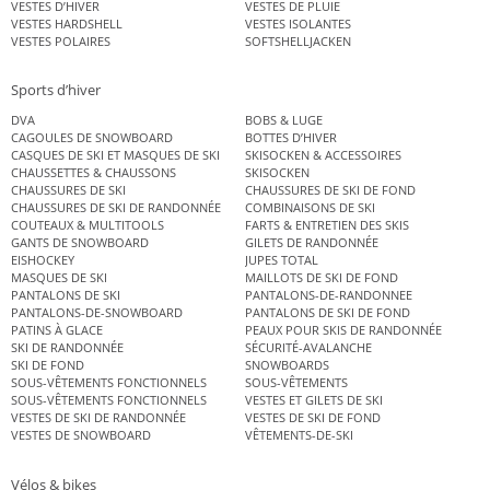
VESTES D’HIVER
VESTES DE PLUIE
VESTES HARDSHELL
VESTES ISOLANTES
VESTES POLAIRES
SOFTSHELLJACKEN
Sports d’hiver
DVA
BOBS & LUGE
CAGOULES DE SNOWBOARD
BOTTES D’HIVER
CASQUES DE SKI ET MASQUES DE SKI
SKISOCKEN & ACCESSOIRES
CHAUSSETTES & CHAUSSONS
SKISOCKEN
CHAUSSURES DE SKI
CHAUSSURES DE SKI DE FOND
CHAUSSURES DE SKI DE RANDONNÉE
COMBINAISONS DE SKI
COUTEAUX & MULTITOOLS
FARTS & ENTRETIEN DES SKIS
GANTS DE SNOWBOARD
GILETS DE RANDONNÉE
EISHOCKEY
JUPES TOTAL
MASQUES DE SKI
MAILLOTS DE SKI DE FOND
PANTALONS DE SKI
PANTALONS-DE-RANDONNEE
PANTALONS-DE-SNOWBOARD
PANTALONS DE SKI DE FOND
PATINS À GLACE
PEAUX POUR SKIS DE RANDONNÉE
SKI DE RANDONNÉE
SÉCURITÉ-AVALANCHE
SKI DE FOND
SNOWBOARDS
SOUS-VÊTEMENTS FONCTIONNELS
SOUS-VÊTEMENTS
SOUS-VÊTEMENTS FONCTIONNELS
VESTES ET GILETS DE SKI
VESTES DE SKI DE RANDONNÉE
VESTES DE SKI DE FOND
VESTES DE SNOWBOARD
VÊTEMENTS-DE-SKI
Vélos & bikes