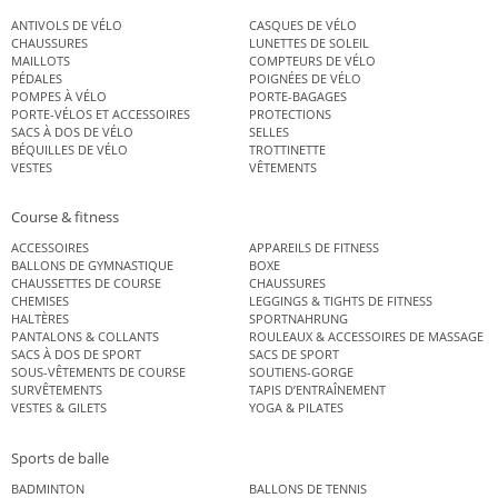
ANTIVOLS DE VÉLO
CASQUES DE VÉLO
CHAUSSURES
LUNETTES DE SOLEIL
MAILLOTS
COMPTEURS DE VÉLO
PÉDALES
POIGNÉES DE VÉLO
POMPES À VÉLO
PORTE-BAGAGES
PORTE-VÉLOS ET ACCESSOIRES
PROTECTIONS
SACS À DOS DE VÉLO
SELLES
BÉQUILLES DE VÉLO
TROTTINETTE
VESTES
VÊTEMENTS
Course & fitness
ACCESSOIRES
APPAREILS DE FITNESS
BALLONS DE GYMNASTIQUE
BOXE
CHAUSSETTES DE COURSE
CHAUSSURES
CHEMISES
LEGGINGS & TIGHTS DE FITNESS
HALTÈRES
SPORTNAHRUNG
PANTALONS & COLLANTS
ROULEAUX & ACCESSOIRES DE MASSAGE
SACS À DOS DE SPORT
SACS DE SPORT
SOUS-VÊTEMENTS DE COURSE
SOUTIENS-GORGE
SURVÊTEMENTS
TAPIS D’ENTRAÎNEMENT
VESTES & GILETS
YOGA & PILATES
Sports de balle
BADMINTON
BALLONS DE TENNIS