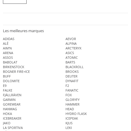
Les meilleures marques
ADIDAS
AEVOR
ALÉ
ALPINA
AIM'N
ARC'TERYX
ARENA
ASICS
ASSOS
ATOMIC
BABOLAT
BARTS
BIRKENSTOCK
BLACKROLL
BOGNER FIRE+ICE
BROOKS
BUFF
DEUTER
DOLOMITE
DYNAFIT
E9
F2
FALKE
FANATIC
FJÄLLRÄVEN
FOX
GARMIN
GLORYFY
GOREWEAR
HAMMER
HANWAG
HEAD
HOKA
HYDRO FLASK
ICEBREAKER
ICEPEAK
JAKO
KJUS
LA SPORTIVA
LEKI