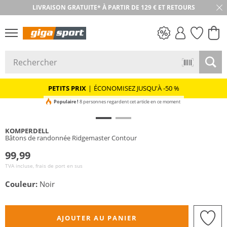
LIVRAISON GRATUITE* À PARTIR DE 129 € ET RETOURS
PETITS PRIX
PETITS PRIX
|
ÉCONOMISEZ JUSQU'À -50 %
Populaire !
8 personnes regardent cet article en ce moment
KOMPERDELL
Bâtons de randonnée Ridgemaster Contour
99,99
TVA incluse, frais de port en sus
Couleur:
Noir
AJOUTER AU PANIER