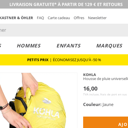
LIVRAISON GRATUITE* À PARTIR DE 129 € ET RETOURS
 KASTNER & ÖHLER
FAQ
Carte cadeau
Offres
Newsletter
S
HOMMES
ENFANTS
MARQUES
PETITS PRIX
|
ÉCONOMISEZ JUSQU'À -50 %
KOHLA
Housse de pluie universell
16,00
TVA incluse, frais de port en sus
Couleur:
Jaune
AJO