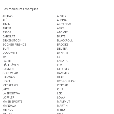
Les meilleures marques
ADIDAS
AEVOR
ALÉ
ALPINA
AIM'N
ARC'TERYX
ARENA
ASICS
ASSOS
ATOMIC
BABOLAT
BARTS
BIRKENSTOCK
BLACKROLL
BOGNER FIRE+ICE
BROOKS
BUFF
DEUTER
DOLOMITE
DYNAFIT
E9
F2
FALKE
FANATIC
FJÄLLRÄVEN
FOX
GARMIN
GLORYFY
GOREWEAR
HAMMER
HANWAG
HEAD
HOKA
HYDRO FLASK
ICEBREAKER
ICEPEAK
JAKO
KJUS
LA SPORTIVA
LEKI
LÖFFLER
LOWA
MAIER SPORTS
MAMMUT
MANDALA
MARTINI
MEINDL
MERU
MILLET
NIKE