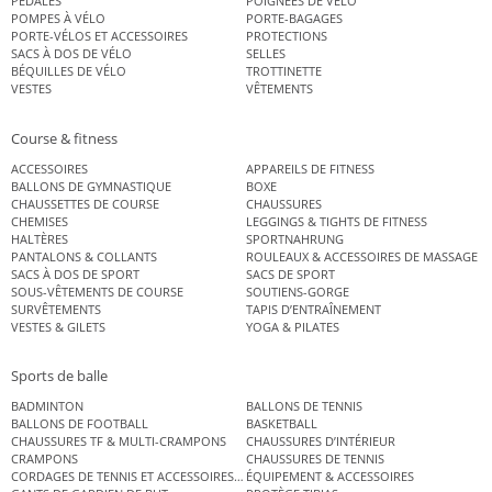
PÉDALES
POIGNÉES DE VÉLO
POMPES À VÉLO
PORTE-BAGAGES
PORTE-VÉLOS ET ACCESSOIRES
PROTECTIONS
SACS À DOS DE VÉLO
SELLES
BÉQUILLES DE VÉLO
TROTTINETTE
VESTES
VÊTEMENTS
Course & fitness
ACCESSOIRES
APPAREILS DE FITNESS
BALLONS DE GYMNASTIQUE
BOXE
CHAUSSETTES DE COURSE
CHAUSSURES
CHEMISES
LEGGINGS & TIGHTS DE FITNESS
HALTÈRES
SPORTNAHRUNG
PANTALONS & COLLANTS
ROULEAUX & ACCESSOIRES DE MASSAGE
SACS À DOS DE SPORT
SACS DE SPORT
SOUS-VÊTEMENTS DE COURSE
SOUTIENS-GORGE
SURVÊTEMENTS
TAPIS D’ENTRAÎNEMENT
VESTES & GILETS
YOGA & PILATES
Sports de balle
BADMINTON
BALLONS DE TENNIS
BALLONS DE FOOTBALL
BASKETBALL
CHAUSSURES TF & MULTI-CRAMPONS
CHAUSSURES D’INTÉRIEUR
CRAMPONS
CHAUSSURES DE TENNIS
CORDAGES DE TENNIS ET ACCESSOIRES DE TENNIS
ÉQUIPEMENT & ACCESSOIRES