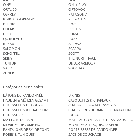
O'NEILL
ONLY PLAY
ORTLIEB
ORTOVOX
OSPREY
PATAGONIA
PEAK PERFORMANCE
PEEROTON
PHENIX
POC
POLAR
PROTEST
PUKY
PUMA
QUIKSILVER
ROXY
RUKKA
SALEWA
SALOMON
SCARPA
SCHÖFFEL
SCOTT
SKINY
THE NORTH FACE
TUNTURI
UNDER ARMOUR
VAUDE
YOGISTAR
ZIENER
Catégories principales
BÂTONS DE RANDONNÉE
BIKINIS
HAUBEN & MÜTZEN GESAMT
CASQUETTES & CHAPEAUX
CHAUSSETTES DE COURSE
CHAUSSETTES & ACCESSOIRES
CHAUSSETTES & CHAUSSONS
CHAUSSURES DE BAIN ET DE NATATION
CHAUSSURES
LYCRAS
MAILLOTS DE BAIN
MATELAS GONFLABLES ET ANIMAUX FLOT
MOBILIER DE CAMPING
MONTRES & TRAQUEURS SPORT
PANTALONS DE SKI DE FOND
PORTE-BÉBÉS DE RANDONNÉE
ROBES & TUNIQUES
SACS DE COUCHAGE