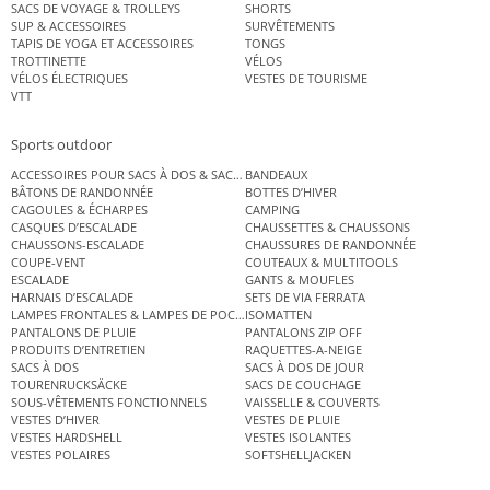
SACS DE VOYAGE & TROLLEYS
SHORTS
SUP & ACCESSOIRES
SURVÊTEMENTS
TAPIS DE YOGA ET ACCESSOIRES
TONGS
TROTTINETTE
VÉLOS
VÉLOS ÉLECTRIQUES
VESTES DE TOURISME
VTT
Sports outdoor
ACCESSOIRES POUR SACS À DOS & SACS ÉTANCHES
BANDEAUX
BÂTONS DE RANDONNÉE
BOTTES D’HIVER
CAGOULES & ÉCHARPES
CAMPING
CASQUES D’ESCALADE
CHAUSSETTES & CHAUSSONS
CHAUSSONS-ESCALADE
CHAUSSURES DE RANDONNÉE
COUPE-VENT
COUTEAUX & MULTITOOLS
ESCALADE
GANTS & MOUFLES
HARNAIS D’ESCALADE
SETS DE VIA FERRATA
LAMPES FRONTALES & LAMPES DE POCHE
ISOMATTEN
PANTALONS DE PLUIE
PANTALONS ZIP OFF
PRODUITS D’ENTRETIEN
RAQUETTES-A-NEIGE
SACS À DOS
SACS À DOS DE JOUR
TOURENRUCKSÄCKE
SACS DE COUCHAGE
SOUS-VÊTEMENTS FONCTIONNELS
VAISSELLE & COUVERTS
VESTES D’HIVER
VESTES DE PLUIE
VESTES HARDSHELL
VESTES ISOLANTES
VESTES POLAIRES
SOFTSHELLJACKEN