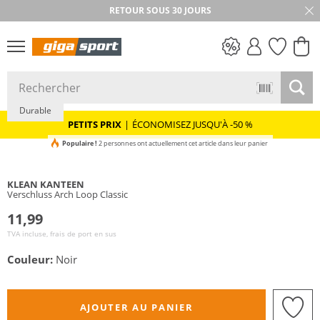
RETOUR SOUS 30 JOURS
PETITS PRIX
Durable
PETITS PRIX
|
ÉCONOMISEZ JUSQU'À -50 %
Populaire !
2 personnes ont actuellement cet article dans leur panier
KLEAN KANTEEN
Verschluss Arch Loop Classic
11,99
TVA incluse, frais de port en sus
Couleur:
Noir
AJOUTER AU PANIER