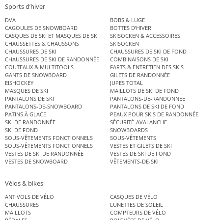
Sports d’hiver
DVA
BOBS & LUGE
CAGOULES DE SNOWBOARD
BOTTES D’HIVER
CASQUES DE SKI ET MASQUES DE SKI
SKISOCKEN & ACCESSOIRES
CHAUSSETTES & CHAUSSONS
SKISOCKEN
CHAUSSURES DE SKI
CHAUSSURES DE SKI DE FOND
CHAUSSURES DE SKI DE RANDONNÉE
COMBINAISONS DE SKI
COUTEAUX & MULTITOOLS
FARTS & ENTRETIEN DES SKIS
GANTS DE SNOWBOARD
GILETS DE RANDONNÉE
EISHOCKEY
JUPES TOTAL
MASQUES DE SKI
MAILLOTS DE SKI DE FOND
PANTALONS DE SKI
PANTALONS-DE-RANDONNEE
PANTALONS-DE-SNOWBOARD
PANTALONS DE SKI DE FOND
PATINS À GLACE
PEAUX POUR SKIS DE RANDONNÉE
SKI DE RANDONNÉE
SÉCURITÉ-AVALANCHE
SKI DE FOND
SNOWBOARDS
SOUS-VÊTEMENTS FONCTIONNELS
SOUS-VÊTEMENTS
SOUS-VÊTEMENTS FONCTIONNELS
VESTES ET GILETS DE SKI
VESTES DE SKI DE RANDONNÉE
VESTES DE SKI DE FOND
VESTES DE SNOWBOARD
VÊTEMENTS-DE-SKI
Vélos & bikes
ANTIVOLS DE VÉLO
CASQUES DE VÉLO
CHAUSSURES
LUNETTES DE SOLEIL
MAILLOTS
COMPTEURS DE VÉLO