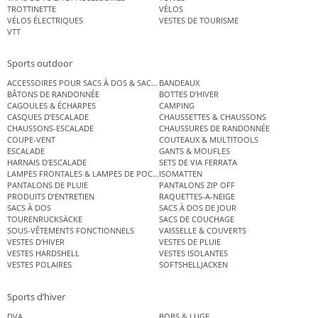
TROTTINETTE
VÉLOS
VÉLOS ÉLECTRIQUES
VESTES DE TOURISME
VTT
Sports outdoor
ACCESSOIRES POUR SACS À DOS & SACS ÉTANCHES
BANDEAUX
BÂTONS DE RANDONNÉE
BOTTES D’HIVER
CAGOULES & ÉCHARPES
CAMPING
CASQUES D’ESCALADE
CHAUSSETTES & CHAUSSONS
CHAUSSONS-ESCALADE
CHAUSSURES DE RANDONNÉE
COUPE-VENT
COUTEAUX & MULTITOOLS
ESCALADE
GANTS & MOUFLES
HARNAIS D’ESCALADE
SETS DE VIA FERRATA
LAMPES FRONTALES & LAMPES DE POCHE
ISOMATTEN
PANTALONS DE PLUIE
PANTALONS ZIP OFF
PRODUITS D’ENTRETIEN
RAQUETTES-A-NEIGE
SACS À DOS
SACS À DOS DE JOUR
TOURENRUCKSÄCKE
SACS DE COUCHAGE
SOUS-VÊTEMENTS FONCTIONNELS
VAISSELLE & COUVERTS
VESTES D’HIVER
VESTES DE PLUIE
VESTES HARDSHELL
VESTES ISOLANTES
VESTES POLAIRES
SOFTSHELLJACKEN
Sports d’hiver
DVA
BOBS & LUGE