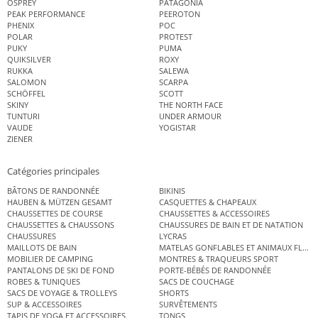
OSPREY
PATAGONIA
PEAK PERFORMANCE
PEEROTON
PHENIX
POC
POLAR
PROTEST
PUKY
PUMA
QUIKSILVER
ROXY
RUKKA
SALEWA
SALOMON
SCARPA
SCHÖFFEL
SCOTT
SKINY
THE NORTH FACE
TUNTURI
UNDER ARMOUR
VAUDE
YOGISTAR
ZIENER
Catégories principales
BÂTONS DE RANDONNÉE
BIKINIS
HAUBEN & MÜTZEN GESAMT
CASQUETTES & CHAPEAUX
CHAUSSETTES DE COURSE
CHAUSSETTES & ACCESSOIRES
CHAUSSETTES & CHAUSSONS
CHAUSSURES DE BAIN ET DE NATATION
CHAUSSURES
LYCRAS
MAILLOTS DE BAIN
MATELAS GONFLABLES ET ANIMAUX FLOT
MOBILIER DE CAMPING
MONTRES & TRAQUEURS SPORT
PANTALONS DE SKI DE FOND
PORTE-BÉBÉS DE RANDONNÉE
ROBES & TUNIQUES
SACS DE COUCHAGE
SACS DE VOYAGE & TROLLEYS
SHORTS
SUP & ACCESSOIRES
SURVÊTEMENTS
TAPIS DE YOGA ET ACCESSOIRES
TONGS