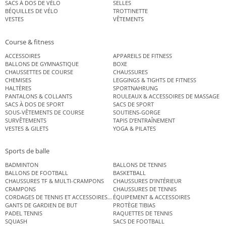
SACS À DOS DE VÉLO
SELLES
BÉQUILLES DE VÉLO
TROTTINETTE
VESTES
VÊTEMENTS
Course & fitness
ACCESSOIRES
APPAREILS DE FITNESS
BALLONS DE GYMNASTIQUE
BOXE
CHAUSSETTES DE COURSE
CHAUSSURES
CHEMISES
LEGGINGS & TIGHTS DE FITNESS
HALTÈRES
SPORTNAHRUNG
PANTALONS & COLLANTS
ROULEAUX & ACCESSOIRES DE MASSAGE
SACS À DOS DE SPORT
SACS DE SPORT
SOUS-VÊTEMENTS DE COURSE
SOUTIENS-GORGE
SURVÊTEMENTS
TAPIS D’ENTRAÎNEMENT
VESTES & GILETS
YOGA & PILATES
Sports de balle
BADMINTON
BALLONS DE TENNIS
BALLONS DE FOOTBALL
BASKETBALL
CHAUSSURES TF & MULTI-CRAMPONS
CHAUSSURES D’INTÉRIEUR
CRAMPONS
CHAUSSURES DE TENNIS
CORDAGES DE TENNIS ET ACCESSOIRES DE TENNIS
ÉQUIPEMENT & ACCESSOIRES
GANTS DE GARDIEN DE BUT
PROTÈGE TIBIAS
PADEL TENNIS
RAQUETTES DE TENNIS
SQUASH
SACS DE FOOTBALL