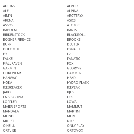
ADIDAS
AEVOR
ALÉ
ALPINA
AIM'N
ARC'TERYX
ARENA
ASICS
ASSOS
ATOMIC
BABOLAT
BARTS
BIRKENSTOCK
BLACKROLL
BOGNER FIRE+ICE
BROOKS
BUFF
DEUTER
DOLOMITE
DYNAFIT
E9
F2
FALKE
FANATIC
FJÄLLRÄVEN
FOX
GARMIN
GLORYFY
GOREWEAR
HAMMER
HANWAG
HEAD
HOKA
HYDRO FLASK
ICEBREAKER
ICEPEAK
JAKO
KJUS
LA SPORTIVA
LEKI
LÖFFLER
LOWA
MAIER SPORTS
MAMMUT
MANDALA
MARTINI
MEINDL
MERU
MILLET
NIKE
O'NEILL
ONLY PLAY
ORTLIEB
ORTOVOX