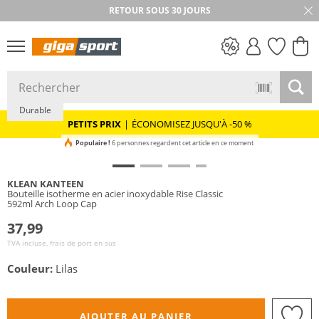
RETOUR SOUS 30 JOURS
PETITS PRIX
Durable
PETITS PRIX
|
ÉCONOMISEZ JUSQU'À -50 %
Populaire !
6 personnes regardent cet article en ce moment
KLEAN KANTEEN
Bouteille isotherme en acier inoxydable Rise Classic
592ml Arch Loop Cap
37,99
TVA incluse, frais de port en sus
Couleur:
Lilas
AJOUTER AU PANIER