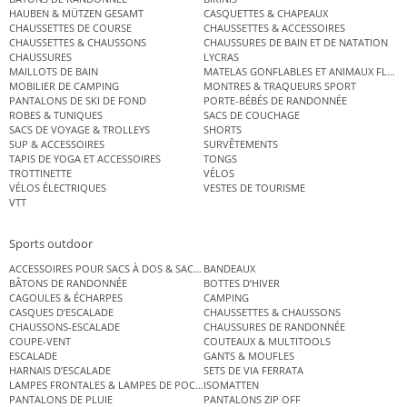
HAUBEN & MÜTZEN GESAMT
CASQUETTES & CHAPEAUX
CHAUSSETTES DE COURSE
CHAUSSETTES & ACCESSOIRES
CHAUSSETTES & CHAUSSONS
CHAUSSURES DE BAIN ET DE NATATION
CHAUSSURES
LYCRAS
MAILLOTS DE BAIN
MATELAS GONFLABLES ET ANIMAUX FLOT
MOBILIER DE CAMPING
MONTRES & TRAQUEURS SPORT
PANTALONS DE SKI DE FOND
PORTE-BÉBÉS DE RANDONNÉE
ROBES & TUNIQUES
SACS DE COUCHAGE
SACS DE VOYAGE & TROLLEYS
SHORTS
SUP & ACCESSOIRES
SURVÊTEMENTS
TAPIS DE YOGA ET ACCESSOIRES
TONGS
TROTTINETTE
VÉLOS
VÉLOS ÉLECTRIQUES
VESTES DE TOURISME
VTT
Sports outdoor
ACCESSOIRES POUR SACS À DOS & SACS ÉTANCHES
BANDEAUX
BÂTONS DE RANDONNÉE
BOTTES D’HIVER
CAGOULES & ÉCHARPES
CAMPING
CASQUES D’ESCALADE
CHAUSSETTES & CHAUSSONS
CHAUSSONS-ESCALADE
CHAUSSURES DE RANDONNÉE
COUPE-VENT
COUTEAUX & MULTITOOLS
ESCALADE
GANTS & MOUFLES
HARNAIS D’ESCALADE
SETS DE VIA FERRATA
LAMPES FRONTALES & LAMPES DE POCHE
ISOMATTEN
PANTALONS DE PLUIE
PANTALONS ZIP OFF