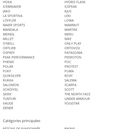
HOKA
HYDRO FLASK
ICEBREAKER
ICEPEAK
JAKO
KJUS
LA SPORTIVA
LEKI
LÖFFLER
LOWA
MAIER SPORTS
MAMMUT
MANDALA
MARTINI
MEINDL
MERU
MILLET
NIKE
O'NEILL
ONLY PLAY
ORTLIEB
ORTOVOX
OSPREY
PATAGONIA
PEAK PERFORMANCE
PEEROTON
PHENIX
POC
POLAR
PROTEST
PUKY
PUMA
QUIKSILVER
ROXY
RUKKA
SALEWA
SALOMON
SCARPA
SCHÖFFEL
SCOTT
SKINY
THE NORTH FACE
TUNTURI
UNDER ARMOUR
VAUDE
YOGISTAR
ZIENER
Catégories principales
BÂTONS DE RANDONNÉE
BIKINIS