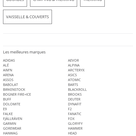
VAISSELLE & COUVERTS
Les meilleures marques
ADIDAS
AEVOR
ALÉ
ALPINA
AIM'N
ARC'TERYX
ARENA
ASICS
ASSOS
ATOMIC
BABOLAT
BARTS
BIRKENSTOCK
BLACKROLL
BOGNER FIRE+ICE
BROOKS
BUFF
DEUTER
DOLOMITE
DYNAFIT
E9
F2
FALKE
FANATIC
FJÄLLRÄVEN
FOX
GARMIN
GLORYFY
GOREWEAR
HAMMER
HANWAG
HEAD