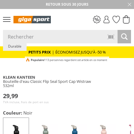
RETOUR SOUS 30 JOURS
PETITS PRIX
Durable
PETITS PRIX
|
ÉCONOMISEZ JUSQU'À -50 %
Populaire !
13 personnes regardent cet article en ce moment
KLEAN KANTEEN
Bouteille d'eau Classic Flip Seal Sport Cap Wistraw
532ml
29,99
TVA incluse, frais de port en sus
Couleur:
Noir