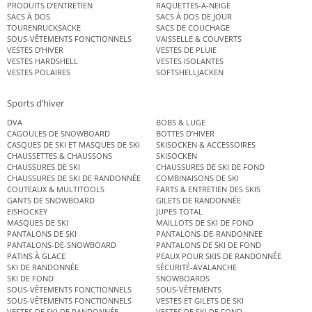
PRODUITS D’ENTRETIEN
RAQUETTES-A-NEIGE
SACS À DOS
SACS À DOS DE JOUR
TOURENRUCKSÄCKE
SACS DE COUCHAGE
SOUS-VÊTEMENTS FONCTIONNELS
VAISSELLE & COUVERTS
VESTES D’HIVER
VESTES DE PLUIE
VESTES HARDSHELL
VESTES ISOLANTES
VESTES POLAIRES
SOFTSHELLJACKEN
Sports d’hiver
DVA
BOBS & LUGE
CAGOULES DE SNOWBOARD
BOTTES D’HIVER
CASQUES DE SKI ET MASQUES DE SKI
SKISOCKEN & ACCESSOIRES
CHAUSSETTES & CHAUSSONS
SKISOCKEN
CHAUSSURES DE SKI
CHAUSSURES DE SKI DE FOND
CHAUSSURES DE SKI DE RANDONNÉE
COMBINAISONS DE SKI
COUTEAUX & MULTITOOLS
FARTS & ENTRETIEN DES SKIS
GANTS DE SNOWBOARD
GILETS DE RANDONNÉE
EISHOCKEY
JUPES TOTAL
MASQUES DE SKI
MAILLOTS DE SKI DE FOND
PANTALONS DE SKI
PANTALONS-DE-RANDONNEE
PANTALONS-DE-SNOWBOARD
PANTALONS DE SKI DE FOND
PATINS À GLACE
PEAUX POUR SKIS DE RANDONNÉE
SKI DE RANDONNÉE
SÉCURITÉ-AVALANCHE
SKI DE FOND
SNOWBOARDS
SOUS-VÊTEMENTS FONCTIONNELS
SOUS-VÊTEMENTS
SOUS-VÊTEMENTS FONCTIONNELS
VESTES ET GILETS DE SKI
VESTES DE SKI DE RANDONNÉE
VESTES DE SKI DE FOND