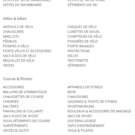
VESTES DE SNOWBOARD
VÊTEMENTS-DE-SKI
Vélos & bikes
ANTIVOLS DE VÉLO
CASQUES DE VÉLO
CHAUSSURES
LUNETTES DE SOLEIL
MAILLOTS
COMPTEURS DE VÉLO
PÉDALES
POIGNÉES DE VÉLO
POMPES À VÉLO
PORTE-BAGAGES
PORTE-VÉLOS ET ACCESSOIRES
PROTECTIONS
SACS À DOS DE VÉLO
SELLES
BÉQUILLES DE VÉLO
TROTTINETTE
VESTES
VÊTEMENTS
Course & fitness
ACCESSOIRES
APPAREILS DE FITNESS
BALLONS DE GYMNASTIQUE
BOXE
CHAUSSETTES DE COURSE
CHAUSSURES
CHEMISES
LEGGINGS & TIGHTS DE FITNESS
HALTÈRES
SPORTNAHRUNG
PANTALONS & COLLANTS
ROULEAUX & ACCESSOIRES DE MASSAGE
SACS À DOS DE SPORT
SACS DE SPORT
SOUS-VÊTEMENTS DE COURSE
SOUTIENS-GORGE
SURVÊTEMENTS
TAPIS D’ENTRAÎNEMENT
VESTES & GILETS
YOGA & PILATES