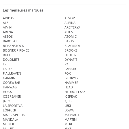
Les meilleures marques
ADIDAS
AEVOR
ALÉ
ALPINA
AIM'N
ARC'TERYX
ARENA
ASICS
ASSOS
ATOMIC
BABOLAT
BARTS
BIRKENSTOCK
BLACKROLL
BOGNER FIRE+ICE
BROOKS
BUFF
DEUTER
DOLOMITE
DYNAFIT
E9
F2
FALKE
FANATIC
FJÄLLRÄVEN
FOX
GARMIN
GLORYFY
GOREWEAR
HAMMER
HANWAG
HEAD
HOKA
HYDRO FLASK
ICEBREAKER
ICEPEAK
JAKO
KJUS
LA SPORTIVA
LEKI
LÖFFLER
LOWA
MAIER SPORTS
MAMMUT
MANDALA
MARTINI
MEINDL
MERU
MILLET
NIKE