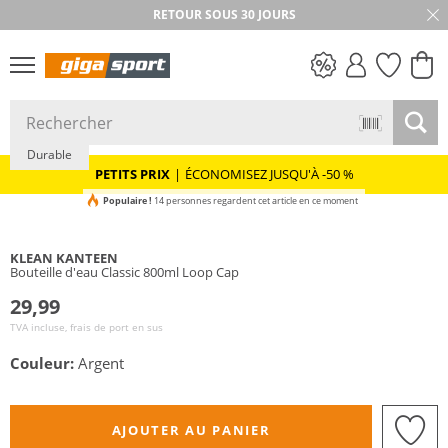
RETOUR SOUS 30 JOURS
PETITS PRIX
Durable
PETITS PRIX
|
ÉCONOMISEZ JUSQU'À -50 %
Populaire !
14 personnes regardent cet article en ce moment
KLEAN KANTEEN
Bouteille d'eau Classic 800ml Loop Cap
29,99
TVA incluse, frais de port en sus
Couleur:
Argent
AJOUTER AU PANIER