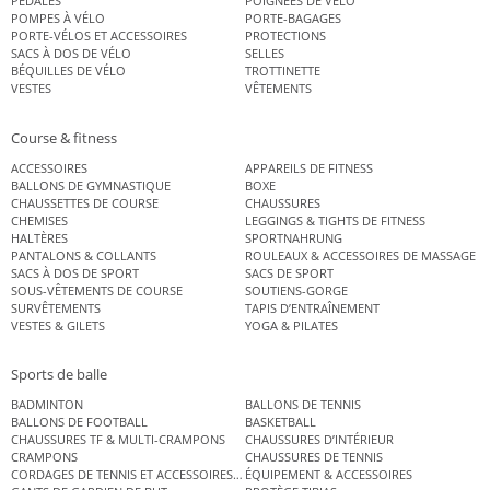
PÉDALES
POIGNÉES DE VÉLO
POMPES À VÉLO
PORTE-BAGAGES
PORTE-VÉLOS ET ACCESSOIRES
PROTECTIONS
SACS À DOS DE VÉLO
SELLES
BÉQUILLES DE VÉLO
TROTTINETTE
VESTES
VÊTEMENTS
Course & fitness
ACCESSOIRES
APPAREILS DE FITNESS
BALLONS DE GYMNASTIQUE
BOXE
CHAUSSETTES DE COURSE
CHAUSSURES
CHEMISES
LEGGINGS & TIGHTS DE FITNESS
HALTÈRES
SPORTNAHRUNG
PANTALONS & COLLANTS
ROULEAUX & ACCESSOIRES DE MASSAGE
SACS À DOS DE SPORT
SACS DE SPORT
SOUS-VÊTEMENTS DE COURSE
SOUTIENS-GORGE
SURVÊTEMENTS
TAPIS D’ENTRAÎNEMENT
VESTES & GILETS
YOGA & PILATES
Sports de balle
BADMINTON
BALLONS DE TENNIS
BALLONS DE FOOTBALL
BASKETBALL
CHAUSSURES TF & MULTI-CRAMPONS
CHAUSSURES D’INTÉRIEUR
CRAMPONS
CHAUSSURES DE TENNIS
CORDAGES DE TENNIS ET ACCESSOIRES DE TENNIS
ÉQUIPEMENT & ACCESSOIRES