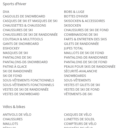
Sports d’hiver
DVA
BOBS & LUGE
CAGOULES DE SNOWBOARD
BOTTES D’HIVER
CASQUES DE SKI ET MASQUES DE SKI
SKISOCKEN & ACCESSOIRES
CHAUSSETTES & CHAUSSONS
SKISOCKEN
CHAUSSURES DE SKI
CHAUSSURES DE SKI DE FOND
CHAUSSURES DE SKI DE RANDONNÉE
COMBINAISONS DE SKI
COUTEAUX & MULTITOOLS
FARTS & ENTRETIEN DES SKIS
GANTS DE SNOWBOARD
GILETS DE RANDONNÉE
EISHOCKEY
JUPES TOTAL
MASQUES DE SKI
MAILLOTS DE SKI DE FOND
PANTALONS DE SKI
PANTALONS-DE-RANDONNEE
PANTALONS-DE-SNOWBOARD
PANTALONS DE SKI DE FOND
PATINS À GLACE
PEAUX POUR SKIS DE RANDONNÉE
SKI DE RANDONNÉE
SÉCURITÉ-AVALANCHE
SKI DE FOND
SNOWBOARDS
SOUS-VÊTEMENTS FONCTIONNELS
SOUS-VÊTEMENTS
SOUS-VÊTEMENTS FONCTIONNELS
VESTES ET GILETS DE SKI
VESTES DE SKI DE RANDONNÉE
VESTES DE SKI DE FOND
VESTES DE SNOWBOARD
VÊTEMENTS-DE-SKI
Vélos & bikes
ANTIVOLS DE VÉLO
CASQUES DE VÉLO
CHAUSSURES
LUNETTES DE SOLEIL
MAILLOTS
COMPTEURS DE VÉLO