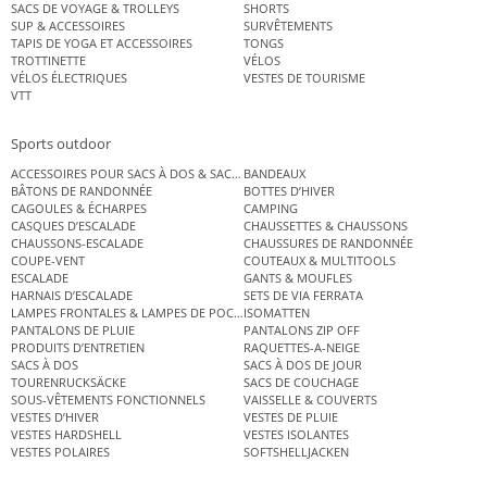
SACS DE VOYAGE & TROLLEYS
SHORTS
SUP & ACCESSOIRES
SURVÊTEMENTS
TAPIS DE YOGA ET ACCESSOIRES
TONGS
TROTTINETTE
VÉLOS
VÉLOS ÉLECTRIQUES
VESTES DE TOURISME
VTT
Sports outdoor
ACCESSOIRES POUR SACS À DOS & SACS ÉTANCHES
BANDEAUX
BÂTONS DE RANDONNÉE
BOTTES D’HIVER
CAGOULES & ÉCHARPES
CAMPING
CASQUES D’ESCALADE
CHAUSSETTES & CHAUSSONS
CHAUSSONS-ESCALADE
CHAUSSURES DE RANDONNÉE
COUPE-VENT
COUTEAUX & MULTITOOLS
ESCALADE
GANTS & MOUFLES
HARNAIS D’ESCALADE
SETS DE VIA FERRATA
LAMPES FRONTALES & LAMPES DE POCHE
ISOMATTEN
PANTALONS DE PLUIE
PANTALONS ZIP OFF
PRODUITS D’ENTRETIEN
RAQUETTES-A-NEIGE
SACS À DOS
SACS À DOS DE JOUR
TOURENRUCKSÄCKE
SACS DE COUCHAGE
SOUS-VÊTEMENTS FONCTIONNELS
VAISSELLE & COUVERTS
VESTES D’HIVER
VESTES DE PLUIE
VESTES HARDSHELL
VESTES ISOLANTES
VESTES POLAIRES
SOFTSHELLJACKEN