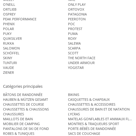
O'NEILL
ONLY PLAY
ORTLIEB
ORTOVOX
OSPREY
PATAGONIA
PEAK PERFORMANCE
PEEROTON
PHENIX
POC
POLAR
PROTEST
PUKY
PUMA
QUIKSILVER
ROXY
RUKKA
SALEWA
SALOMON
SCARPA
SCHÖFFEL
SCOTT
SKINY
THE NORTH FACE
TUNTURI
UNDER ARMOUR
VAUDE
YOGISTAR
ZIENER
Catégories principales
BÂTONS DE RANDONNÉE
BIKINIS
HAUBEN & MÜTZEN GESAMT
CASQUETTES & CHAPEAUX
CHAUSSETTES DE COURSE
CHAUSSETTES & ACCESSOIRES
CHAUSSETTES & CHAUSSONS
CHAUSSURES DE BAIN ET DE NATATION
CHAUSSURES
LYCRAS
MAILLOTS DE BAIN
MATELAS GONFLABLES ET ANIMAUX FLOT
MOBILIER DE CAMPING
MONTRES & TRAQUEURS SPORT
PANTALONS DE SKI DE FOND
PORTE-BÉBÉS DE RANDONNÉE
ROBES & TUNIQUES
SACS DE COUCHAGE