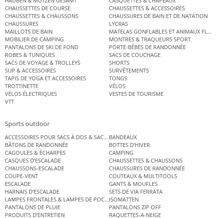
HAUBEN & MÜTZEN GESAMT
CASQUETTES & CHAPEAUX
CHAUSSETTES DE COURSE
CHAUSSETTES & ACCESSOIRES
CHAUSSETTES & CHAUSSONS
CHAUSSURES DE BAIN ET DE NATATION
CHAUSSURES
LYCRAS
MAILLOTS DE BAIN
MATELAS GONFLABLES ET ANIMAUX FLOT
MOBILIER DE CAMPING
MONTRES & TRAQUEURS SPORT
PANTALONS DE SKI DE FOND
PORTE-BÉBÉS DE RANDONNÉE
ROBES & TUNIQUES
SACS DE COUCHAGE
SACS DE VOYAGE & TROLLEYS
SHORTS
SUP & ACCESSOIRES
SURVÊTEMENTS
TAPIS DE YOGA ET ACCESSOIRES
TONGS
TROTTINETTE
VÉLOS
VÉLOS ÉLECTRIQUES
VESTES DE TOURISME
VTT
Sports outdoor
ACCESSOIRES POUR SACS À DOS & SACS ÉTANCHES
BANDEAUX
BÂTONS DE RANDONNÉE
BOTTES D’HIVER
CAGOULES & ÉCHARPES
CAMPING
CASQUES D’ESCALADE
CHAUSSETTES & CHAUSSONS
CHAUSSONS-ESCALADE
CHAUSSURES DE RANDONNÉE
COUPE-VENT
COUTEAUX & MULTITOOLS
ESCALADE
GANTS & MOUFLES
HARNAIS D’ESCALADE
SETS DE VIA FERRATA
LAMPES FRONTALES & LAMPES DE POCHE
ISOMATTEN
PANTALONS DE PLUIE
PANTALONS ZIP OFF
PRODUITS D’ENTRETIEN
RAQUETTES-A-NEIGE