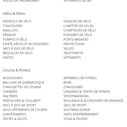
VESTES DE SNOWBOARD
VÊTEMENTS-DE-SKI
Vélos & bikes
ANTIVOLS DE VÉLO
CASQUES DE VÉLO
CHAUSSURES
LUNETTES DE SOLEIL
MAILLOTS
COMPTEURS DE VÉLO
PÉDALES
POIGNÉES DE VÉLO
POMPES À VÉLO
PORTE-BAGAGES
PORTE-VÉLOS ET ACCESSOIRES
PROTECTIONS
SACS À DOS DE VÉLO
SELLES
BÉQUILLES DE VÉLO
TROTTINETTE
VESTES
VÊTEMENTS
Course & fitness
ACCESSOIRES
APPAREILS DE FITNESS
BALLONS DE GYMNASTIQUE
BOXE
CHAUSSETTES DE COURSE
CHAUSSURES
CHEMISES
LEGGINGS & TIGHTS DE FITNESS
HALTÈRES
SPORTNAHRUNG
PANTALONS & COLLANTS
ROULEAUX & ACCESSOIRES DE MASSAGE
SACS À DOS DE SPORT
SACS DE SPORT
SOUS-VÊTEMENTS DE COURSE
SOUTIENS-GORGE
SURVÊTEMENTS
TAPIS D’ENTRAÎNEMENT
VESTES & GILETS
YOGA & PILATES