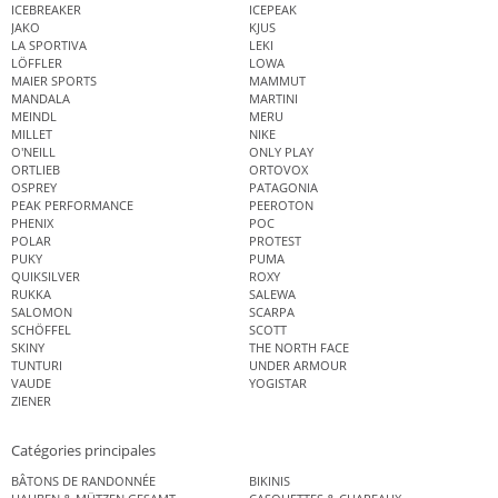
ICEBREAKER
ICEPEAK
JAKO
KJUS
LA SPORTIVA
LEKI
LÖFFLER
LOWA
MAIER SPORTS
MAMMUT
MANDALA
MARTINI
MEINDL
MERU
MILLET
NIKE
O'NEILL
ONLY PLAY
ORTLIEB
ORTOVOX
OSPREY
PATAGONIA
PEAK PERFORMANCE
PEEROTON
PHENIX
POC
POLAR
PROTEST
PUKY
PUMA
QUIKSILVER
ROXY
RUKKA
SALEWA
SALOMON
SCARPA
SCHÖFFEL
SCOTT
SKINY
THE NORTH FACE
TUNTURI
UNDER ARMOUR
VAUDE
YOGISTAR
ZIENER
Catégories principales
BÂTONS DE RANDONNÉE
BIKINIS