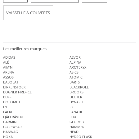
VAISSELLE & COUVERTS
Les meilleures marques
ADIDAS
AEVOR
ALÉ
ALPINA
AIM'N
ARC'TERYX
ARENA
ASICS
ASSOS
ATOMIC
BABOLAT
BARTS
BIRKENSTOCK
BLACKROLL
BOGNER FIRE+ICE
BROOKS
BUFF
DEUTER
DOLOMITE
DYNAFIT
E9
F2
FALKE
FANATIC
FJÄLLRÄVEN
FOX
GARMIN
GLORYFY
GOREWEAR
HAMMER
HANWAG
HEAD
HOKA
HYDRO FLASK