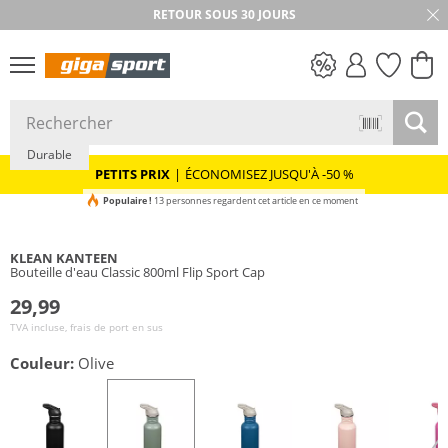
RETOUR SOUS 30 JOURS
PETITS PRIX
Durable
PETITS PRIX
|
ÉCONOMISEZ JUSQU'À -50 %
Populaire !
13 personnes regardent cet article en ce moment
KLEAN KANTEEN
Bouteille d'eau Classic 800ml Flip Sport Cap
29,99
TVA incluse, frais de port en sus
Couleur:
Olive