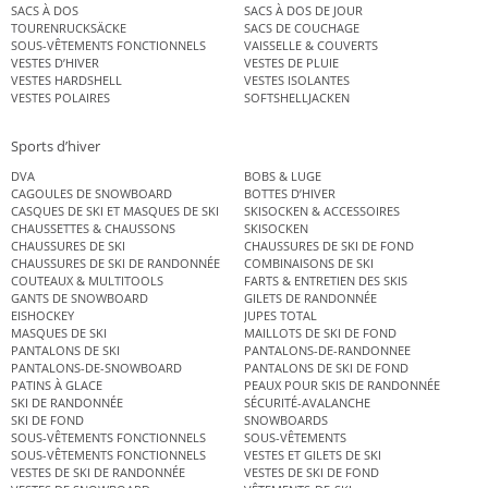
SACS À DOS
SACS À DOS DE JOUR
TOURENRUCKSÄCKE
SACS DE COUCHAGE
SOUS-VÊTEMENTS FONCTIONNELS
VAISSELLE & COUVERTS
VESTES D’HIVER
VESTES DE PLUIE
VESTES HARDSHELL
VESTES ISOLANTES
VESTES POLAIRES
SOFTSHELLJACKEN
Sports d’hiver
DVA
BOBS & LUGE
CAGOULES DE SNOWBOARD
BOTTES D’HIVER
CASQUES DE SKI ET MASQUES DE SKI
SKISOCKEN & ACCESSOIRES
CHAUSSETTES & CHAUSSONS
SKISOCKEN
CHAUSSURES DE SKI
CHAUSSURES DE SKI DE FOND
CHAUSSURES DE SKI DE RANDONNÉE
COMBINAISONS DE SKI
COUTEAUX & MULTITOOLS
FARTS & ENTRETIEN DES SKIS
GANTS DE SNOWBOARD
GILETS DE RANDONNÉE
EISHOCKEY
JUPES TOTAL
MASQUES DE SKI
MAILLOTS DE SKI DE FOND
PANTALONS DE SKI
PANTALONS-DE-RANDONNEE
PANTALONS-DE-SNOWBOARD
PANTALONS DE SKI DE FOND
PATINS À GLACE
PEAUX POUR SKIS DE RANDONNÉE
SKI DE RANDONNÉE
SÉCURITÉ-AVALANCHE
SKI DE FOND
SNOWBOARDS
SOUS-VÊTEMENTS FONCTIONNELS
SOUS-VÊTEMENTS
SOUS-VÊTEMENTS FONCTIONNELS
VESTES ET GILETS DE SKI
VESTES DE SKI DE RANDONNÉE
VESTES DE SKI DE FOND