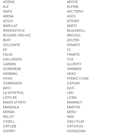
ADIDAS
AEVOR
ALÉ
ALPINA
AIM'N
ARC'TERYX
ARENA
ASICS
ASSOS
ATOMIC
BABOLAT
BARTS
BIRKENSTOCK
BLACKROLL
BOGNER FIRE+ICE
BROOKS
BUFF
DEUTER
DOLOMITE
DYNAFIT
E9
F2
FALKE
FANATIC
FJÄLLRÄVEN
FOX
GARMIN
GLORYFY
GOREWEAR
HAMMER
HANWAG
HEAD
HOKA
HYDRO FLASK
ICEBREAKER
ICEPEAK
JAKO
KJUS
LA SPORTIVA
LEKI
LÖFFLER
LOWA
MAIER SPORTS
MAMMUT
MANDALA
MARTINI
MEINDL
MERU
MILLET
NIKE
O'NEILL
ONLY PLAY
ORTLIEB
ORTOVOX
OSPREY
PATAGONIA