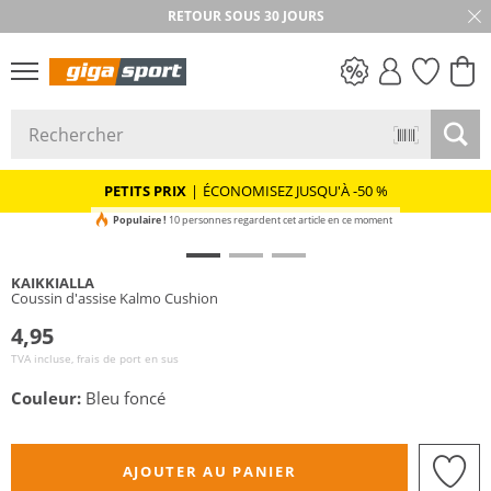
RETOUR SOUS 30 JOURS
PETITS PRIX
PETITS PRIX
|
ÉCONOMISEZ JUSQU'À -50 %
Populaire !
10 personnes regardent cet article en ce moment
KAIKKIALLA
Coussin d'assise Kalmo Cushion
4,95
TVA incluse, frais de port en sus
Couleur:
Bleu foncé
AJOUTER AU PANIER