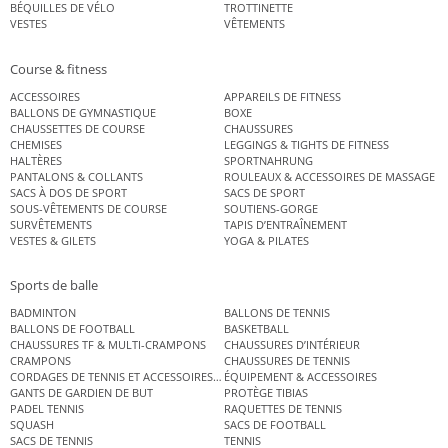
BÉQUILLES DE VÉLO
TROTTINETTE
VESTES
VÊTEMENTS
Course & fitness
ACCESSOIRES
APPAREILS DE FITNESS
BALLONS DE GYMNASTIQUE
BOXE
CHAUSSETTES DE COURSE
CHAUSSURES
CHEMISES
LEGGINGS & TIGHTS DE FITNESS
HALTÈRES
SPORTNAHRUNG
PANTALONS & COLLANTS
ROULEAUX & ACCESSOIRES DE MASSAGE
SACS À DOS DE SPORT
SACS DE SPORT
SOUS-VÊTEMENTS DE COURSE
SOUTIENS-GORGE
SURVÊTEMENTS
TAPIS D’ENTRAÎNEMENT
VESTES & GILETS
YOGA & PILATES
Sports de balle
BADMINTON
BALLONS DE TENNIS
BALLONS DE FOOTBALL
BASKETBALL
CHAUSSURES TF & MULTI-CRAMPONS
CHAUSSURES D’INTÉRIEUR
CRAMPONS
CHAUSSURES DE TENNIS
CORDAGES DE TENNIS ET ACCESSOIRES DE TENNIS
ÉQUIPEMENT & ACCESSOIRES
GANTS DE GARDIEN DE BUT
PROTÈGE TIBIAS
PADEL TENNIS
RAQUETTES DE TENNIS
SQUASH
SACS DE FOOTBALL
SACS DE TENNIS
TENNIS