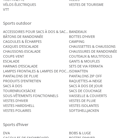
VÉLOS ÉLECTRIQUES
VESTES DE TOURISME
VTT
Sports outdoor
ACCESSOIRES POUR SACS À DOS & SACS ÉTANCHES
BANDEAUX
BÂTONS DE RANDONNÉE
BOTTES D’HIVER
CAGOULES & ÉCHARPES
CAMPING
CASQUES D’ESCALADE
CHAUSSETTES & CHAUSSONS
CHAUSSONS-ESCALADE
CHAUSSURES DE RANDONNÉE
COUPE-VENT
COUTEAUX & MULTITOOLS
ESCALADE
GANTS & MOUFLES
HARNAIS D’ESCALADE
SETS DE VIA FERRATA
LAMPES FRONTALES & LAMPES DE POCHE
ISOMATTEN
PANTALONS DE PLUIE
PANTALONS ZIP OFF
PRODUITS D’ENTRETIEN
RAQUETTES-A-NEIGE
SACS À DOS
SACS À DOS DE JOUR
TOURENRUCKSÄCKE
SACS DE COUCHAGE
SOUS-VÊTEMENTS FONCTIONNELS
VAISSELLE & COUVERTS
VESTES D’HIVER
VESTES DE PLUIE
VESTES HARDSHELL
VESTES ISOLANTES
VESTES POLAIRES
SOFTSHELLJACKEN
Sports d’hiver
DVA
BOBS & LUGE
CAGOULES DE SNOWBOARD
BOTTES D’HIVER