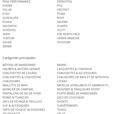
PEAK PERFORMANCE
PEEROTON
PHENIX
POC
POLAR
PROTEST
PUKY
PUMA
QUIKSILVER
ROXY
RUKKA
SALEWA
SALOMON
SCARPA
SCHÖFFEL
SCOTT
SKINY
THE NORTH FACE
TUNTURI
UNDER ARMOUR
VAUDE
YOGISTAR
ZIENER
Catégories principales
BÂTONS DE RANDONNÉE
BIKINIS
HAUBEN & MÜTZEN GESAMT
CASQUETTES & CHAPEAUX
CHAUSSETTES DE COURSE
CHAUSSETTES & ACCESSOIRES
CHAUSSETTES & CHAUSSONS
CHAUSSURES DE BAIN ET DE NATATION
CHAUSSURES
LYCRAS
MAILLOTS DE BAIN
MATELAS GONFLABLES ET ANIMAUX FLOT
MOBILIER DE CAMPING
MONTRES & TRAQUEURS SPORT
PANTALONS DE SKI DE FOND
PORTE-BÉBÉS DE RANDONNÉE
ROBES & TUNIQUES
SACS DE COUCHAGE
SACS DE VOYAGE & TROLLEYS
SHORTS
SUP & ACCESSOIRES
SURVÊTEMENTS
TAPIS DE YOGA ET ACCESSOIRES
TONGS
TROTTINETTE
VÉLOS