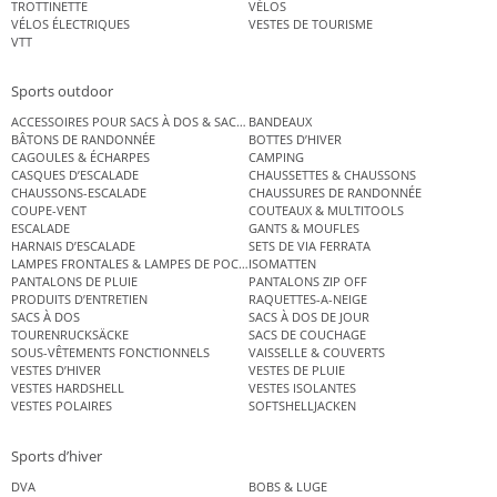
TROTTINETTE
VÉLOS
VÉLOS ÉLECTRIQUES
VESTES DE TOURISME
VTT
Sports outdoor
ACCESSOIRES POUR SACS À DOS & SACS ÉTANCHES
BANDEAUX
BÂTONS DE RANDONNÉE
BOTTES D’HIVER
CAGOULES & ÉCHARPES
CAMPING
CASQUES D’ESCALADE
CHAUSSETTES & CHAUSSONS
CHAUSSONS-ESCALADE
CHAUSSURES DE RANDONNÉE
COUPE-VENT
COUTEAUX & MULTITOOLS
ESCALADE
GANTS & MOUFLES
HARNAIS D’ESCALADE
SETS DE VIA FERRATA
LAMPES FRONTALES & LAMPES DE POCHE
ISOMATTEN
PANTALONS DE PLUIE
PANTALONS ZIP OFF
PRODUITS D’ENTRETIEN
RAQUETTES-A-NEIGE
SACS À DOS
SACS À DOS DE JOUR
TOURENRUCKSÄCKE
SACS DE COUCHAGE
SOUS-VÊTEMENTS FONCTIONNELS
VAISSELLE & COUVERTS
VESTES D’HIVER
VESTES DE PLUIE
VESTES HARDSHELL
VESTES ISOLANTES
VESTES POLAIRES
SOFTSHELLJACKEN
Sports d’hiver
DVA
BOBS & LUGE