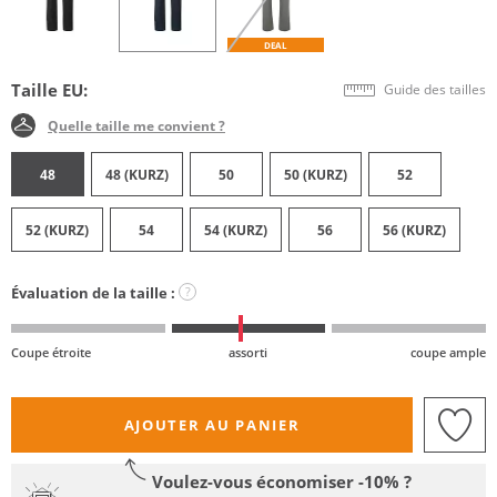
DEAL
Taille EU:
Guide des tailles
Quelle taille me convient ?
48
48 (KURZ)
50
50 (KURZ)
52
52 (KURZ)
54
54 (KURZ)
56
56 (KURZ)
Évaluation de la taille :
?
Coupe étroite
assorti
coupe ample
AJOUTER AU PANIER
Voulez-vous économiser -10% ?