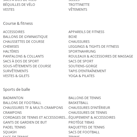
BÉQUILLES DE VÉLO
TROTTINETTE
VESTES
VÊTEMENTS
Course & fitness
ACCESSOIRES
APPAREILS DE FITNESS
BALLONS DE GYMNASTIQUE
BOXE
CHAUSSETTES DE COURSE
CHAUSSURES
CHEMISES
LEGGINGS & TIGHTS DE FITNESS
HALTÈRES
SPORTNAHRUNG
PANTALONS & COLLANTS
ROULEAUX & ACCESSOIRES DE MASSAGE
SACS À DOS DE SPORT
SACS DE SPORT
SOUS-VÊTEMENTS DE COURSE
SOUTIENS-GORGE
SURVÊTEMENTS
TAPIS D’ENTRAÎNEMENT
VESTES & GILETS
YOGA & PILATES
Sports de balle
BADMINTON
BALLONS DE TENNIS
BALLONS DE FOOTBALL
BASKETBALL
CHAUSSURES TF & MULTI-CRAMPONS
CHAUSSURES D’INTÉRIEUR
CRAMPONS
CHAUSSURES DE TENNIS
CORDAGES DE TENNIS ET ACCESSOIRES DE TENNIS
ÉQUIPEMENT & ACCESSOIRES
GANTS DE GARDIEN DE BUT
PROTÈGE TIBIAS
PADEL TENNIS
RAQUETTES DE TENNIS
SQUASH
SACS DE FOOTBALL
SACS DE TENNIS
TENNIS