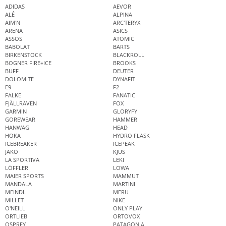
ADIDAS
AEVOR
ALÉ
ALPINA
AIM'N
ARC'TERYX
ARENA
ASICS
ASSOS
ATOMIC
BABOLAT
BARTS
BIRKENSTOCK
BLACKROLL
BOGNER FIRE+ICE
BROOKS
BUFF
DEUTER
DOLOMITE
DYNAFIT
E9
F2
FALKE
FANATIC
FJÄLLRÄVEN
FOX
GARMIN
GLORYFY
GOREWEAR
HAMMER
HANWAG
HEAD
HOKA
HYDRO FLASK
ICEBREAKER
ICEPEAK
JAKO
KJUS
LA SPORTIVA
LEKI
LÖFFLER
LOWA
MAIER SPORTS
MAMMUT
MANDALA
MARTINI
MEINDL
MERU
MILLET
NIKE
O'NEILL
ONLY PLAY
ORTLIEB
ORTOVOX
OSPREY
PATAGONIA