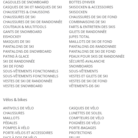
CAGOULES DE SNOWBOARD
BOTTES D’HIVER
CASQUES DE SKI ET MASQUES DE SKI
SKISOCKEN & ACCESSOIRES
CHAUSSETTES & CHAUSSONS
SKISOCKEN
CHAUSSURES DE SKI
CHAUSSURES DE SKI DE FOND
CHAUSSURES DE SKI DE RANDONNÉE
COMBINAISONS DE SKI
COUTEAUX & MULTITOOLS
FARTS & ENTRETIEN DES SKIS
GANTS DE SNOWBOARD
GILETS DE RANDONNÉE
EISHOCKEY
JUPES TOTAL
MASQUES DE SKI
MAILLOTS DE SKI DE FOND
PANTALONS DE SKI
PANTALONS-DE-RANDONNEE
PANTALONS-DE-SNOWBOARD
PANTALONS DE SKI DE FOND
PATINS À GLACE
PEAUX POUR SKIS DE RANDONNÉE
SKI DE RANDONNÉE
SÉCURITÉ-AVALANCHE
SKI DE FOND
SNOWBOARDS
SOUS-VÊTEMENTS FONCTIONNELS
SOUS-VÊTEMENTS
SOUS-VÊTEMENTS FONCTIONNELS
VESTES ET GILETS DE SKI
VESTES DE SKI DE RANDONNÉE
VESTES DE SKI DE FOND
VESTES DE SNOWBOARD
VÊTEMENTS-DE-SKI
Vélos & bikes
ANTIVOLS DE VÉLO
CASQUES DE VÉLO
CHAUSSURES
LUNETTES DE SOLEIL
MAILLOTS
COMPTEURS DE VÉLO
PÉDALES
POIGNÉES DE VÉLO
POMPES À VÉLO
PORTE-BAGAGES
PORTE-VÉLOS ET ACCESSOIRES
PROTECTIONS
SACS À DOS DE VÉLO
SELLES