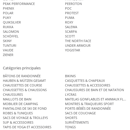
PEAK PERFORMANCE
PEEROTON
PHENIX
POC
POLAR
PROTEST
PUKY
PUMA
QUIKSILVER
ROXY
RUKKA
SALEWA
SALOMON
SCARPA
SCHÖFFEL
SCOTT
SKINY
THE NORTH FACE
TUNTURI
UNDER ARMOUR
VAUDE
YOGISTAR
ZIENER
Catégories principales
BÂTONS DE RANDONNÉE
BIKINIS
HAUBEN & MÜTZEN GESAMT
CASQUETTES & CHAPEAUX
CHAUSSETTES DE COURSE
CHAUSSETTES & ACCESSOIRES
CHAUSSETTES & CHAUSSONS
CHAUSSURES DE BAIN ET DE NATATION
CHAUSSURES
LYCRAS
MAILLOTS DE BAIN
MATELAS GONFLABLES ET ANIMAUX FLOT
MOBILIER DE CAMPING
MONTRES & TRAQUEURS SPORT
PANTALONS DE SKI DE FOND
PORTE-BÉBÉS DE RANDONNÉE
ROBES & TUNIQUES
SACS DE COUCHAGE
SACS DE VOYAGE & TROLLEYS
SHORTS
SUP & ACCESSOIRES
SURVÊTEMENTS
TAPIS DE YOGA ET ACCESSOIRES
TONGS