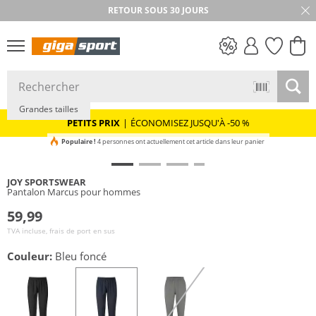
RETOUR SOUS 30 JOURS
PETITS PRIX
Grandes tailles
PETITS PRIX
|
ÉCONOMISEZ JUSQU'À -50 %
Populaire !
4 personnes ont actuellement cet article dans leur panier
JOY SPORTSWEAR
Pantalon Marcus pour hommes
59,99
TVA incluse, frais de port en sus
Couleur:
Bleu foncé